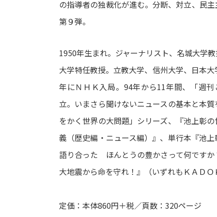
の指導者の独裁化が進む。分断、対立、民主
第９弾。
1950年生まれ。ジャーナリスト、名城大学
大学特任教授。立教大学、信州大学、日本大
年にＮＨＫ入局。94年から11年間、「週刊
立。いまさら聞けないニュースの基本と本質
をかく世界の大問題」シリーズ、『池上彰の
義（歴史編・ニュース編）』、単行本『池上
語り合った ほんとうの豊かさって何ですか
大地震から命を守れ！』（いずれもＫＡＤＯ
定価：本体860円＋税／頁数：320ページ