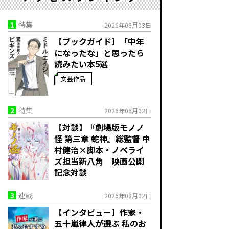
1
特集
2026年08月03日
【ブックガイド】「中年
になったな」と思ったら
読みたい本5選
文芸作品
2
特集
2026年06月02日
【対談】『劇場版モノノ
怪 第三章 蛇神』総監督 中
村健治×脚本・ノベライ
ズ担当新八角 映画公開
記念対談
3
連載
2026年08月02日
【インタビュー】作家・
五十嵐律人が選ぶ 私のお