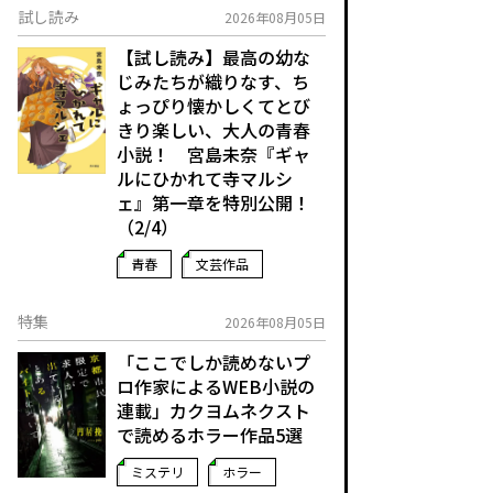
試し読み
2026年08月05日
【試し読み】最高の幼な
じみたちが織りなす、ち
ょっぴり懐かしくてとび
きり楽しい、大人の青春
小説！ 宮島未奈『ギャ
ルにひかれて寺マルシ
ェ』第一章を特別公開！
（2/4）
青春
文芸作品
特集
2026年08月05日
「ここでしか読めないプ
ロ作家によるWEB小説の
連載」――カクヨムネクスト
で読めるホラー作品5選
ミステリ
ホラー