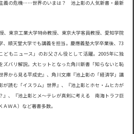
主義の危機……世界のいまは？ 池上彰の人気新書・最新
教授、東京工業大学特命教授、東京大学客員教授、愛知学院
学、順天堂大学でも講義を担当。慶應義塾大学卒業後、73
こどもニュース」のお父さん役として活躍。2005年に独
をズバリ解説。大ヒットとなった角川新書「知らないと恥
世界から見る平成史』、角川文庫『池上彰の「経済学」講
彰が読む「イスラム」世界』、『池上彰とホセ・ムヒカが
？』、『池上彰とメ～テレが真剣に考える 南海トラフ巨
ＫＡＷＡ）など著書多数。