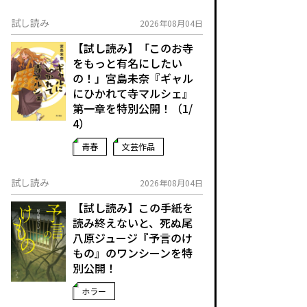
試し読み
2026年08月04日
【試し読み】「このお寺
をもっと有名にしたい
の！」宮島未奈『ギャル
にひかれて寺マルシェ』
第一章を特別公開！（1/
4）
青春
文芸作品
試し読み
2026年08月04日
【試し読み】この手紙を
読み終えないと、死ぬ――尾
八原ジュージ『予言のけ
もの』のワンシーンを特
別公開！
ホラー