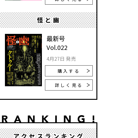
怪と幽
最新号
Vol.022
4月27日 発売
購入する
詳しく見る
アクセスランキング