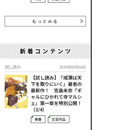
もっとみる
新着コンテンツ
試し読み
2026年08月06日
【試し読み】『成瀬は天
下を取りにいく』著者の
最新作！ 宮島未奈『ギ
ャルにひかれて寺マルシ
ェ』第一章を特別公開！
（3/4）
青春
文芸作品