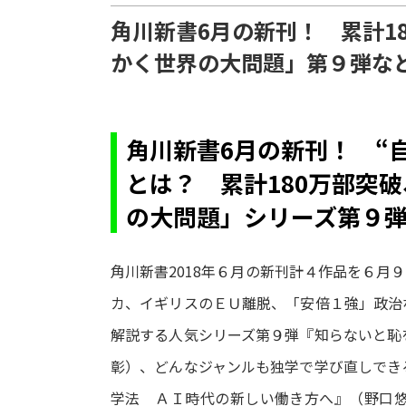
角川新書6月の新刊！ 累計1
かく世界の大問題」第９弾な
角川新書6月の新刊！ “
とは？ 累計180万部突
の大問題」シリーズ第９
角川新書2018年６月の新刊計４作品を６月
カ、イギリスのＥＵ離脱、「安倍１強」政治
解説する人気シリーズ第９弾『知らないと恥
彰）、どんなジャンルも独学で学び直しでき
学法 ＡＩ時代の新しい働き方へ』（野口