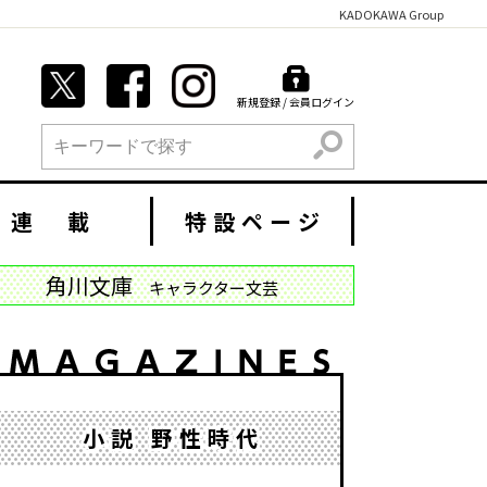
KADOKAWA Group
新規登録 / 会員ログイン
検索
連 載
特設ページ
角川文庫
キャラクター文芸
小説 野性時代