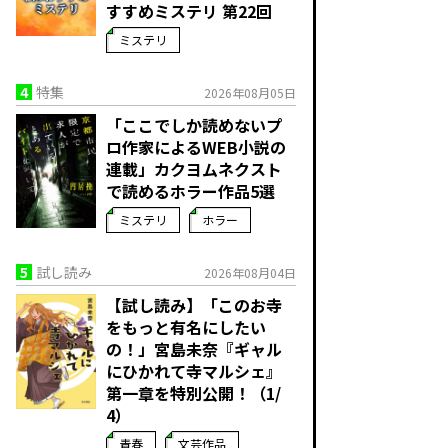
すすめミステリ 第22回
ミステリ
4
特集
2026年08月05日
「ここでしか読めないプ
ロ作家によるWEB小説の
連載」――カクヨムネクスト
で読めるホラー作品5選
ミステリ
ホラー
5
試し読み
2026年08月04日
【試し読み】「このお寺
をもっと有名にしたい
の！」宮島未奈『ギャル
にひかれて寺マルシェ』
第一章を特別公開！（1/
4）
青春
文芸作品