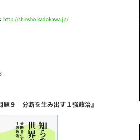
：
http://shinsho.kadokawa.jp/
す。
問題９ 分断を生み出す１強政治』