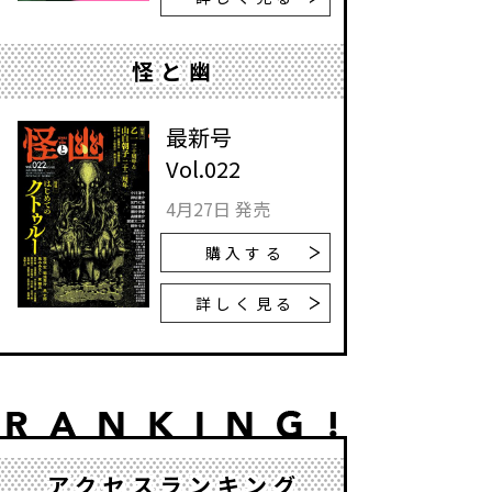
怪と幽
最新号
Vol.022
4月27日 発売
購入する
詳しく見る
アクセスランキング