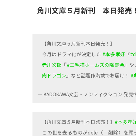
角川文庫５月新刊 本日発売
【角川文庫５月新刊本日発売！】
今月はドラマ化が決定した
#本多孝好
『
#d
赤川次郎
『
#三毛猫ホームズの降霊会
』や
肉ドラゴン
』など話題作満載でお届け！
#
— KADOKAWA文芸・ノンフィクション 発売情報
【角川文庫５月新刊本日発売！】
#本多孝
この世を去るものがdele（＝削除）を