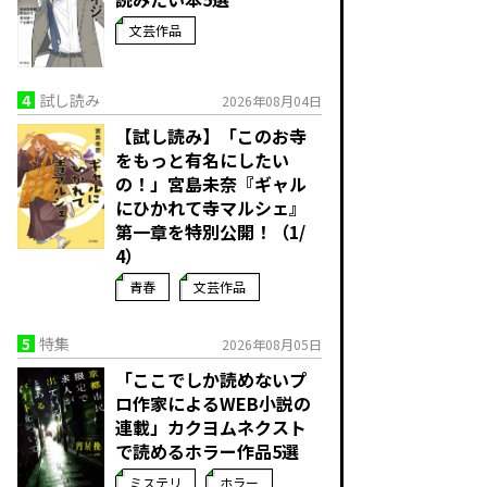
文芸作品
4
試し読み
2026年08月04日
【試し読み】「このお寺
をもっと有名にしたい
の！」宮島未奈『ギャル
にひかれて寺マルシェ』
第一章を特別公開！（1/
4）
青春
文芸作品
5
特集
2026年08月05日
「ここでしか読めないプ
ロ作家によるWEB小説の
連載」――カクヨムネクスト
で読めるホラー作品5選
ミステリ
ホラー