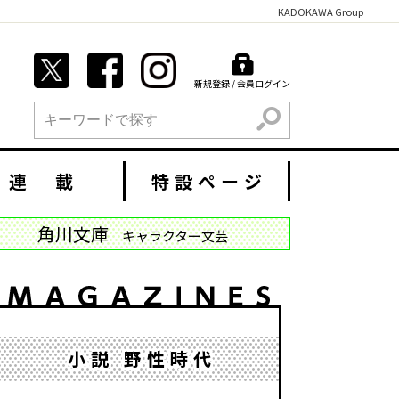
KADOKAWA Group
新規登録 / 会員ログイン
検索
連 載
特設ページ
角川文庫
キャラクター文芸
小説 野性時代