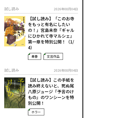
試し読み
2026年08月04日
【試し読み】「このお寺
をもっと有名にしたい
の！」宮島未奈『ギャル
にひかれて寺マルシェ』
第一章を特別公開！（1/
4）
青春
文芸作品
試し読み
2026年08月04日
【試し読み】この手紙を
読み終えないと、死ぬ――尾
八原ジュージ『予言のけ
もの』のワンシーンを特
別公開！
ホラー