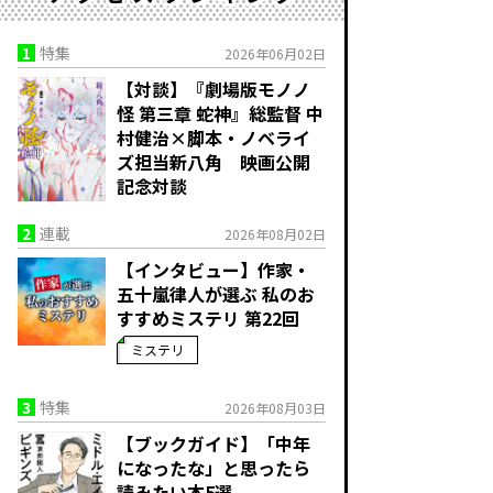
1
特集
2026年06月02日
【対談】『劇場版モノノ
怪 第三章 蛇神』総監督 中
村健治×脚本・ノベライ
ズ担当新八角 映画公開
記念対談
2
連載
2026年08月02日
【インタビュー】作家・
五十嵐律人が選ぶ 私のお
すすめミステリ 第22回
ミステリ
3
特集
2026年08月03日
【ブックガイド】「中年
になったな」と思ったら
読みたい本5選