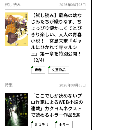
試し読み
2026年08月05日
【試し読み】最高の幼な
じみたちが織りなす、ち
ょっぴり懐かしくてとび
きり楽しい、大人の青春
小説！ 宮島未奈『ギャ
ルにひかれて寺マルシ
ェ』第一章を特別公開！
（2/4）
青春
文芸作品
特集
2026年08月05日
「ここでしか読めないプ
ロ作家によるWEB小説の
連載」――カクヨムネクスト
で読めるホラー作品5選
ミステリ
ホラー