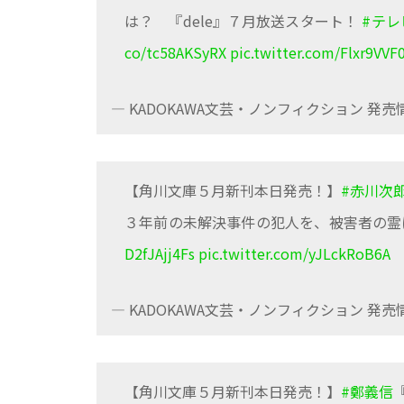
は？ 『dele』７月放送スタート！
#テレ
co/tc58AKSyRX
pic.twitter.com/Flxr9VVF0
— KADOKAWA文芸・ノンフィクション 発売情報
【角川文庫５月新刊本日発売！】
#赤川次
３年前の未解決事件の犯人を、被害者の霊に
D2fJAjj4Fs
pic.twitter.com/yJLckRoB6A
— KADOKAWA文芸・ノンフィクション 発売情報
【角川文庫５月新刊本日発売！】
#鄭義信