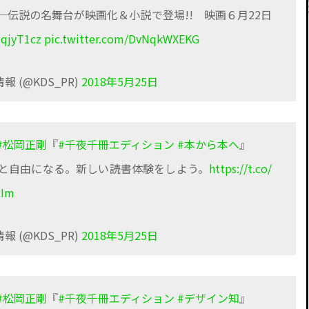
伝説の名舞台が映画化＆小説で登場!! 映画６月22日
OqjyT1cz
pic.twitter.com/DvNqkWXEKG
 (@KDS_PR)
2018年5月25日
#松岡正剛
『
#千夜千冊エディション
#本から本へ
』
と自由になる。新しい読書体験をしよう。
https://t.co/
xIm
 (@KDS_PR)
2018年5月25日
#松岡正剛
『
#千夜千冊エディション
#デザイン知
』