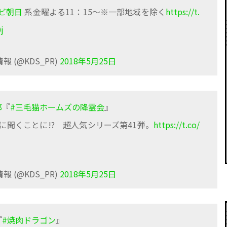
ビ朝日
系金曜よる11：15～※一部地域を除く
https://t.
j
 (@KDS_PR)
2018年5月25日
郎
『
#三毛猫ホームズの降霊会
』
聞くことに!? 超人気シリーズ第41弾。
https://t.co/
 (@KDS_PR)
2018年5月25日
『
#焼肉ドラゴン
』