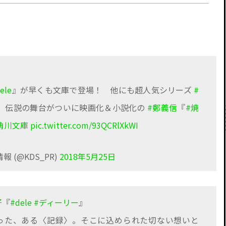
！
ele
』が早くも文庫で登場！ 他にも超人気シリーズ
#
、伝説の舞台がついに映画化＆小説化の
#鄭義信
『
#焼
角川文庫
pic.twitter.com/93QCRlXkWI
 (@KDS_PR)
2018年5月25日
好
『
#dele
#ディーリー
』
願った、ある〈記録〉。そこに込められた切ない想いと