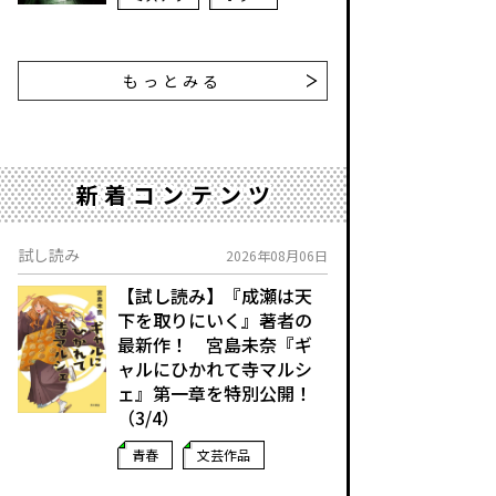
もっとみる
新着コンテンツ
試し読み
2026年08月06日
【試し読み】『成瀬は天
下を取りにいく』著者の
最新作！ 宮島未奈『ギ
ャルにひかれて寺マルシ
ェ』第一章を特別公開！
（3/4）
青春
文芸作品