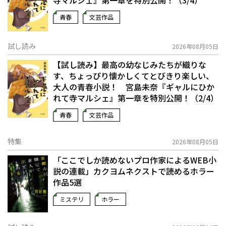
青春
文芸作品
試し読み
2026年08月05日
【試し読み】最高の幼なじみたちが織りな
す、ちょっぴり懐かしくてとびきり楽しい、
大人の青春小説！ 宮島未奈『ギャルにひか
れて寺マルシェ』第一章を特別公開！（2/4）
青春
文芸作品
特集
2026年08月05日
「ここでしか読めないプロ作家によるWEB小
説の連載」――カクヨムネクストで読めるホラー
作品5選
ミステリ
ホラー