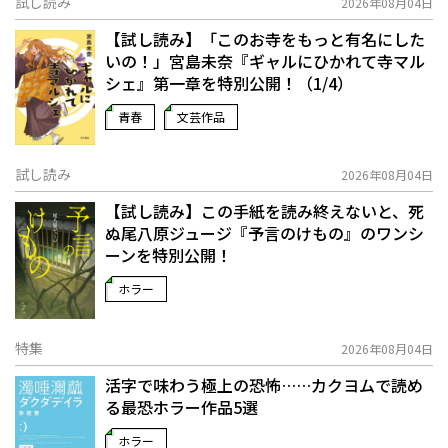
試し読み
2026年08月04日
【試し読み】「このお寺をもっと有名にした
いの！」宮島未奈『ギャルにひかれて寺マル
シェ』第一章を特別公開！（1/4）
青春
文芸作品
試し読み
2026年08月04日
【試し読み】この手紙を読み終えないと、死
ぬ――尾八原ジュージ『予言のけもの』のワンシ
ーンを特別公開！
ホラー
特集
2026年08月04日
活字で味わう極上の恐怖……カクヨムで読め
る最恐ホラー作品5選
ホラー