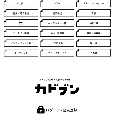
ミステリ
ホラー
ＳＦ・ファンタジー
歴史・時代小説
経済小説
青春
恋愛
キャラクター文芸
文芸作品
エッセイ・雑学
絵本・児童書
学術・教養系
ノンフィクション系
ビジネス系
怪と幽
ダ・ヴィンチ
コミックエッセイ
その他
ログイン / 会員登録