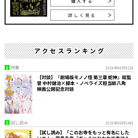
購入する
詳しく見る
アクセスランキング
1
特集
2026年06月02日
【対談】『劇場版モノノ怪 第三章 蛇神』総監
督 中村健治×脚本・ノベライズ担当新八角
映画公開記念対談
2
試し読み
2026年08月04日
【試し読み】「このお寺をもっと有名にした