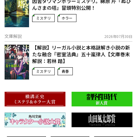
因習タワマンホラーミステリ。綿原 芹『ぬひ
んさまの塔』冒頭特別公開！
ミステリ
ホラー
文庫解説
2026年07月30日
【解説】リーガル小説と本格謎解き小説の新
たな融合――『密室法典』五十嵐律人【文庫巻末
解説：若林 踏】
ミステリ
青春