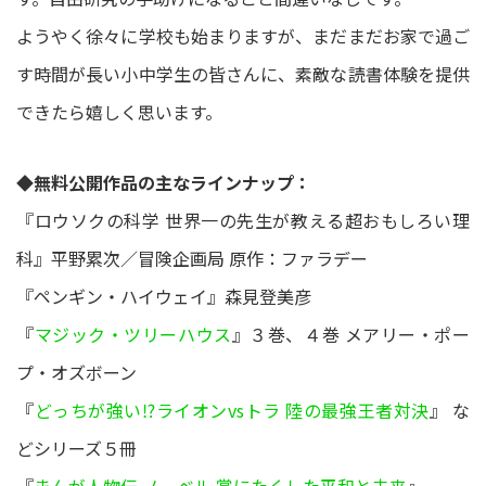
ようやく徐々に学校も始まりますが、まだまだお家で過ご
す時間が長い小中学生の皆さんに、素敵な読書体験を提供
できたら嬉しく思います。
◆無料公開作品の主なラインナップ：
『ロウソクの科学 世界一の先生が教える超おもしろい理
科』平野累次／冒険企画局 原作：ファラデー
『ペンギン・ハイウェイ』森見登美彦
『
マジック・ツリーハウス
』３巻、４巻 メアリー・ポー
プ・オズボーン
『
どっちが強い⁉ライオンvsトラ 陸の最強王者対決
』 な
どシリーズ５冊