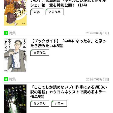
いの！」宮島未奈『ギャルにひかれて寺マル
シェ』第一章を特別公開！（1/4）
青春
文芸作品
3
特集
2026年08月03日
【ブックガイド】「中年になったな」と思っ
たら読みたい本5選
文芸作品
4
特集
2026年08月05日
「ここでしか読めないプロ作家によるWEB小
説の連載」――カクヨムネクストで読めるホラー
作品5選
ミステリ
ホラー