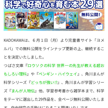
KADOKAWAは、６月１日（月）より児童書サイト「ヨメ
ルバ」での無料公開をラインナップ更新の上、継続するこ
とを決定いたしました。
つばさ文庫『
ロウソクの科学 世界一の先生が教える超お
もしろい理科
』や『
ペンギン・ハイウェイ
』、角川まんが
科学シリーズ『
どっちが強い⁉
』、角川まんが学習シリー
ズ『
まんが人物伝
』他、学習参考書から雑学本まで、科学
をテーマに選出した29作品を、全ページ無料公開いたしま
す。自由研究の手助けになること間違いなしです。