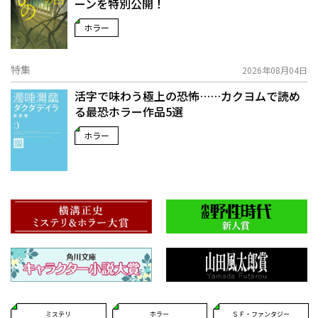
ーンを特別公開！
ホラー
特集
2026年08月04日
活字で味わう極上の恐怖……カクヨムで読め
る最恐ホラー作品5選
ホラー
ミステリ
ホラー
ＳＦ・ファンタジー