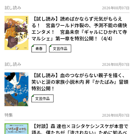
試し読み
2026年08月07日
【試し読み】読めばかならず元気がもらえ
る！ 宮島ワールド炸裂の、予測不能の痛快
エンタメ！ 宮島未奈『ギャルにひかれて寺
マルシェ』第一章を特別公開！（4/4）
青春
文芸作品
試し読み
2026年08月07日
【試し読み】血のつながらない親子を描く、
笑いと涙の家族小説――木内 昇『かたばみ』冒頭
特別公開！
文芸作品
特集
2026年08月07日
【対談】森 達也×ヨシタケシンスケが本音で
語る、僕たちが「流されない」ために知るべ