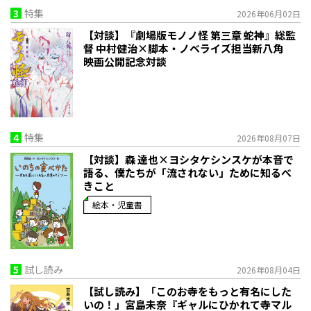
3
特集
2026年06月02日
【対談】『劇場版モノノ怪 第三章 蛇神』総監
督 中村健治×脚本・ノベライズ担当新八角
映画公開記念対談
4
特集
2026年08月07日
【対談】森 達也×ヨシタケシンスケが本音で
語る、僕たちが「流されない」ために知るべ
きこと
絵本・児童書
5
試し読み
2026年08月04日
【試し読み】「このお寺をもっと有名にした
いの！」宮島未奈『ギャルにひかれて寺マル