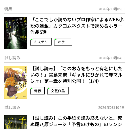
特集
2026年08月05日
「ここでしか読めないプロ作家によるWEB小
説の連載」――カクヨムネクストで読めるホラー
作品5選
ミステリ
ホラー
試し読み
2026年08月04日
【試し読み】「このお寺をもっと有名にした
いの！」宮島未奈『ギャルにひかれて寺マル
シェ』第一章を特別公開！（1/4）
青春
文芸作品
試し読み
2026年08月04日
【試し読み】この手紙を読み終えないと、死
ぬ――尾八原ジュージ『予言のけもの』のワンシ