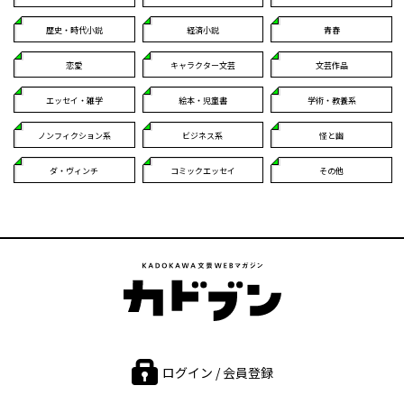
歴史・時代小説
経済小説
青春
恋愛
キャラクター文芸
文芸作品
エッセイ・雑学
絵本・児童書
学術・教養系
ノンフィクション系
ビジネス系
怪と幽
ダ・ヴィンチ
コミックエッセイ
その他
ログイン / 会員登録