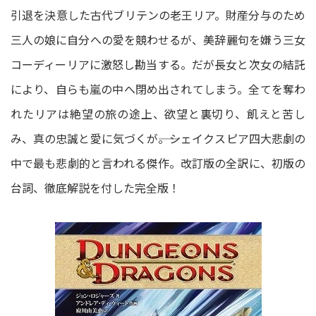
引退を決意した古代ブリテンの老王リア。財産分与のため
三人の娘に自分への愛を競わせるが、美辞麗句を嫌う三女
コーディーリアに激怒し勘当する。だが長女と次女の結託
により、自らも嵐の中へ閉め出されてしまう。全てを奪わ
れたリアは絶望の旅の途上、欲望と裏切り、飢えと苦し
み、真の忠誠と愛に気づくが――。シェイクスピア四大悲劇の
中で最も悲劇的と言われる傑作。改訂版の全訳に、初版の
台詞、徹底解説を付した完全版！