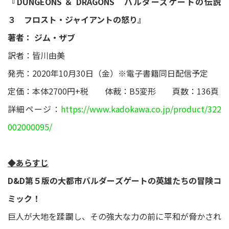
『DUNGEONS ＆ DRAGONS バルダーズゲートの伝説
３ フロスト・ジャイアントの怒り』
著者： ジム・ザブ
訳者：皆川由美
発売：2020年10月30日（金）※電子書籍同日配信予定
定価：本体2700円+税 体裁：B5変形 頁数：136頁
詳細ページ：
https://www.kadokawa.co.jp/product/322
002000095/
◆あらすじ
D&D第５版の大都市バルダーズゲートの英雄たちの冒険コ
ミック！
巨人が大地を蹂躙し、その強大な力の前に平和が脅かされ