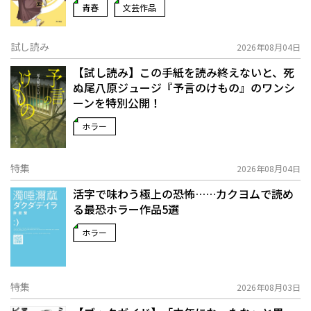
青春
文芸作品
試し読み
2026年08月04日
【試し読み】この手紙を読み終えないと、死
ぬ――尾八原ジュージ『予言のけもの』のワンシ
ーンを特別公開！
ホラー
特集
2026年08月04日
活字で味わう極上の恐怖……カクヨムで読め
る最恐ホラー作品5選
ホラー
特集
2026年08月03日