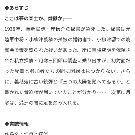
◆あらすじ
ここは夢の楽土か、煉獄か――。
1938年、革新官僚・岸信介の秘書が急死した。秘書は元
陸軍中将・小柳津義稙の孫娘の婚約者で、小柳津邸での晩
餐会で毒を盛られた疑いがあった。岸に真相究明を依頼さ
れた私立探偵・月寒三四郎は調査に乗り出すが、初対面だ
った秘書と参加者たちの間に因縁は見つからない。さら
に、義稙宛に古い銃弾と『三つの太陽を覚へてゐるか』と
書かれた脅迫状が届いていたことが分かり……。次第に月
寒は、満洲の闇に足を踏み入れる。
◆書誌情報
作品名：幻月と探偵