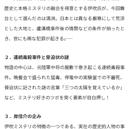
歴史と本格ミステリの融合を得意とする伊吹氏が、今回舞
台として選んだのは満洲。日本とは異なる厳寒にして荒涼
とした大地と、盧溝橋事件後の情勢などの条件が揃ったと
き、世にも稀な犯罪が起きる――。
２．連続毒殺事件と脅迫状の謎
物語の中心は、元陸軍中将の屋敷で巻き起こる連続毒殺事
件。晩餐会で盛られた猛毒、停電中の実験室での不審死、
脅迫状に記された謎の言葉「三つの太陽を覚えているか」
など、ミステリ好きのツボを突く要素が目白押し！
３．岸信介の企み
伊吹ミステリの特徴の一つである、実在の歴史的人物の事