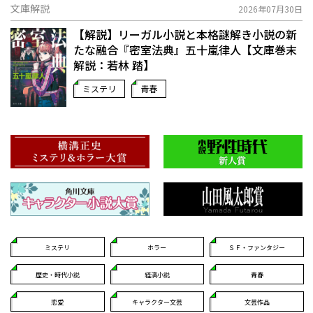
文庫解説
2026年07月30日
【解説】リーガル小説と本格謎解き小説の新
たな融合――『密室法典』五十嵐律人【文庫巻末
解説：若林 踏】
ミステリ
青春
ミステリ
ホラー
ＳＦ・ファンタジー
歴史・時代小説
経済小説
青春
恋愛
キャラクター文芸
文芸作品