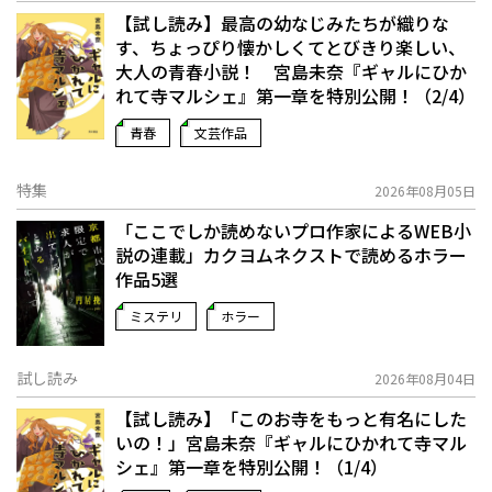
【試し読み】最高の幼なじみたちが織りな
す、ちょっぴり懐かしくてとびきり楽しい、
大人の青春小説！ 宮島未奈『ギャルにひか
れて寺マルシェ』第一章を特別公開！（2/4）
青春
文芸作品
特集
2026年08月05日
「ここでしか読めないプロ作家によるWEB小
説の連載」――カクヨムネクストで読めるホラー
作品5選
ミステリ
ホラー
試し読み
2026年08月04日
【試し読み】「このお寺をもっと有名にした
いの！」宮島未奈『ギャルにひかれて寺マル
シェ』第一章を特別公開！（1/4）