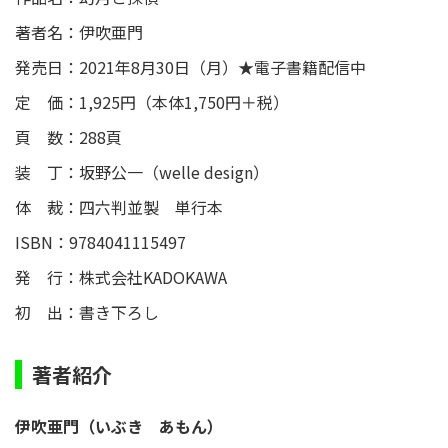
著者名：伊吹亜門
発売日：2021年8月30日（月）★電子書籍配信中
定 価：1,925円（本体1,750円＋税）
頁 数：288頁
装 丁：坂野公一（welle design）
体 裁：四六判並製 単行本
ISBN：9784041115497
発 行：株式会社KADOKAWA
初 出：書き下ろし
著者紹介
伊吹亜門（いぶき あもん）