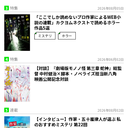
3
特集
2026年08月05日
「ここでしか読めないプロ作家によるWEB小
説の連載」――カクヨムネクストで読めるホラー
作品5選
ミステリ
ホラー
4
特集
2026年06月02日
【対談】『劇場版モノノ怪 第三章 蛇神』総監
督 中村健治×脚本・ノベライズ担当新八角
映画公開記念対談
5
連載
2026年08月02日
【インタビュー】作家・五十嵐律人が選ぶ 私
のおすすめミステリ 第22回