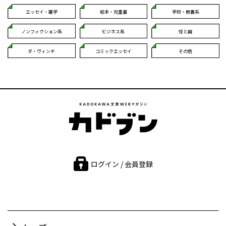
エッセイ・雑学
絵本・児童書
学術・教養系
ノンフィクション系
ビジネス系
怪と幽
ダ・ヴィンチ
コミックエッセイ
その他
ログイン / 会員登録