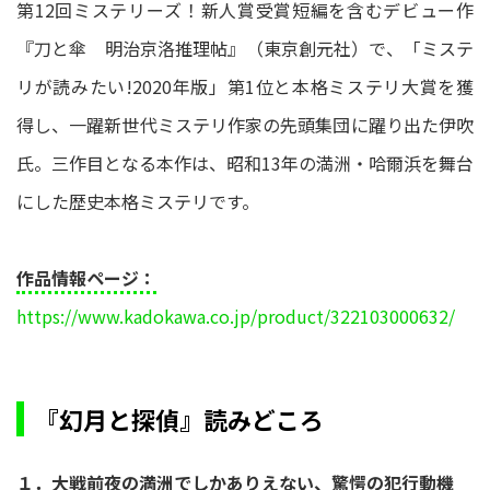
第12回ミステリーズ！新人賞受賞短編を含むデビュー作
『刀と傘 明治京洛推理帖』（東京創元社）で、「ミステ
リが読みたい!2020年版」第1位と本格ミステリ大賞を獲
得し、一躍新世代ミステリ作家の先頭集団に躍り出た伊吹
氏。三作目となる本作は、昭和13年の満洲・哈爾浜を舞台
にした歴史本格ミステリです。
作品情報ページ：
https://www.kadokawa.co.jp/product/322103000632/
『幻月と探偵』読みどころ
１．大戦前夜の満洲でしかありえない、驚愕の犯行動機