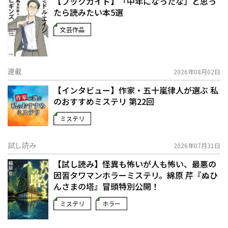
【ブックガイド】「中年になったな」と思っ
たら読みたい本5選
文芸作品
連載
2026年08月02日
【インタビュー】作家・五十嵐律人が選ぶ 私
のおすすめミステリ 第22回
ミステリ
試し読み
2026年07月31日
【試し読み】怪異も怖いが人も怖い、最悪の
因習タワマンホラーミステリ。綿原 芹『ぬひ
んさまの塔』冒頭特別公開！
ミステリ
ホラー