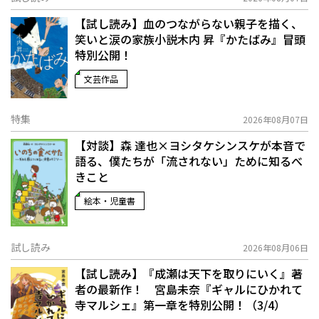
【試し読み】血のつながらない親子を描く、
笑いと涙の家族小説――木内 昇『かたばみ』冒頭
特別公開！
文芸作品
特集
2026年08月07日
【対談】森 達也×ヨシタケシンスケが本音で
語る、僕たちが「流されない」ために知るべ
きこと
絵本・児童書
試し読み
2026年08月06日
【試し読み】『成瀬は天下を取りにいく』著
者の最新作！ 宮島未奈『ギャルにひかれて
寺マルシェ』第一章を特別公開！（3/4）