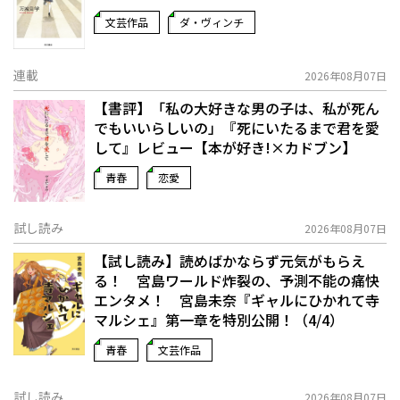
文芸作品
ダ・ヴィンチ
連載
2026年08月07日
【書評】「私の大好きな男の子は、私が死ん
でもいいらしいの」――『死にいたるまで君を愛
して』レビュー【本が好き!×カドブン】
青春
恋愛
試し読み
2026年08月07日
【試し読み】読めばかならず元気がもらえ
る！ 宮島ワールド炸裂の、予測不能の痛快
エンタメ！ 宮島未奈『ギャルにひかれて寺
マルシェ』第一章を特別公開！（4/4）
青春
文芸作品
試し読み
2026年08月07日