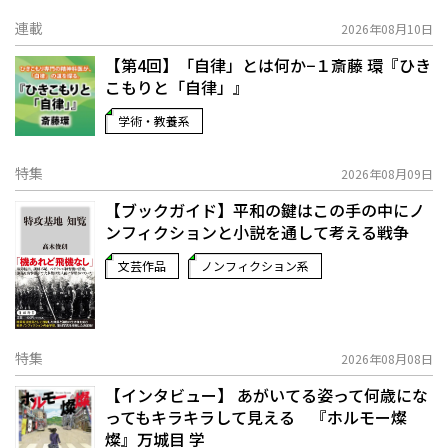
連載
2026年08月10日
【第4回】「自律」とは何か−１――斎藤 環『ひき
こもりと「自律」』
学術・教養系
特集
2026年08月09日
【ブックガイド】平和の鍵はこの手の中に――ノ
ンフィクションと小説を通して考える戦争
文芸作品
ノンフィクション系
特集
2026年08月08日
【インタビュー】 あがいてる姿って何歳にな
ってもキラキラして見える 『ホルモー燦
燦』万城目 学