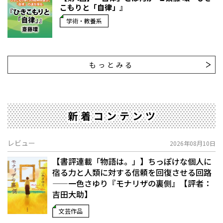
こもりと「自律」』
学術・教養系
もっとみる
新着コンテンツ
レビュー
2026年08月10日
【書評連載「物語は。」】ちっぽけな個人に
宿る力と人類に対する信頼を回復させる回路
——一色さゆり『モナリザの裏側』【評者：
吉田大助】
文芸作品