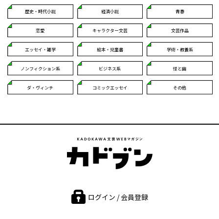
歴史・時代小説
経済小説
青春
恋愛
キャラクター文芸
文芸作品
エッセイ・雑学
絵本・児童書
学術・教養系
ノンフィクション系
ビジネス系
怪と幽
ダ・ヴィンチ
コミックエッセイ
その他
ログイン / 会員登録