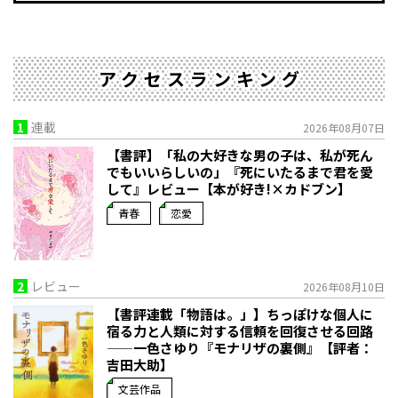
アクセスランキング
1
連載
2026年08月07日
【書評】「私の大好きな男の子は、私が死ん
でもいいらしいの」――『死にいたるまで君を愛
して』レビュー【本が好き!×カドブン】
青春
恋愛
2
レビュー
2026年08月10日
【書評連載「物語は。」】ちっぽけな個人に
宿る力と人類に対する信頼を回復させる回路
——一色さゆり『モナリザの裏側』【評者：
吉田大助】
文芸作品