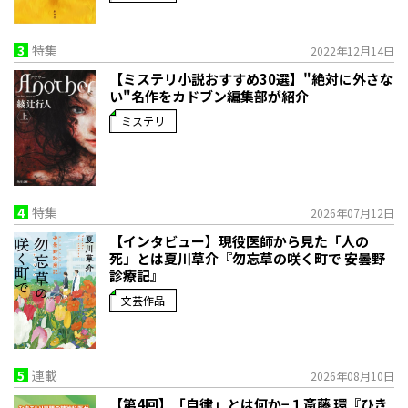
3
特集
2022年12月14日
【ミステリ小説おすすめ30選】"絶対に外さな
い"名作をカドブン編集部が紹介
ミステリ
4
特集
2026年07月12日
【インタビュー】現役医師から見た「人の
死」とは――夏川草介『勿忘草の咲く町で 安曇野
診療記』
文芸作品
5
連載
2026年08月10日
【第4回】「自律」とは何か−１――斎藤 環『ひき