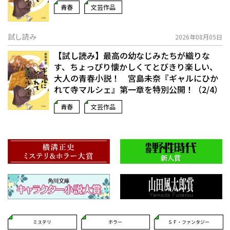
青春
文芸作品
試し読み
2026年08月05日
【試し読み】最高の幼なじみたちが織りな
す、ちょっぴり懐かしくてとびきり楽しい、
大人の青春小説！ 宮島未奈『ギャルにひか
れて寺マルシェ』第一章を特別公開！（2/4）
青春
文芸作品
ミステリ
ホラー
ＳＦ・ファンタジー