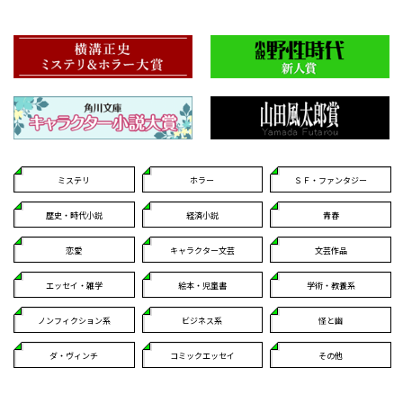
ミステリ
ホラー
ＳＦ・ファンタジー
歴史・時代小説
経済小説
青春
恋愛
キャラクター文芸
文芸作品
エッセイ・雑学
絵本・児童書
学術・教養系
ノンフィクション系
ビジネス系
怪と幽
ダ・ヴィンチ
コミックエッセイ
その他