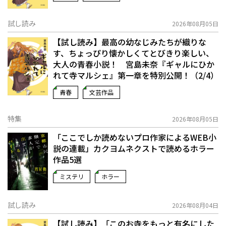
試し読み
2026年08月05日
【試し読み】最高の幼なじみたちが織りな
す、ちょっぴり懐かしくてとびきり楽しい、
大人の青春小説！ 宮島未奈『ギャルにひか
れて寺マルシェ』第一章を特別公開！（2/4）
青春
文芸作品
特集
2026年08月05日
「ここでしか読めないプロ作家によるWEB小
説の連載」――カクヨムネクストで読めるホラー
作品5選
ミステリ
ホラー
試し読み
2026年08月04日
【試し読み】「このお寺をもっと有名にした