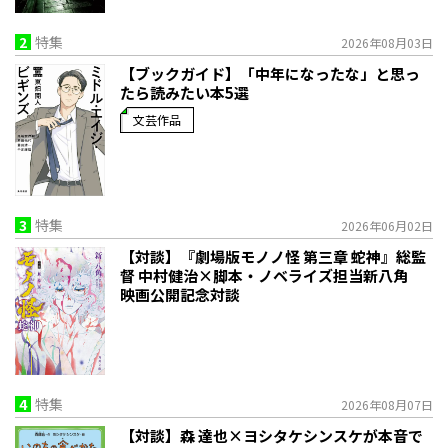
2
特集
2026年08月03日
【ブックガイド】「中年になったな」と思っ
たら読みたい本5選
文芸作品
3
特集
2026年06月02日
【対談】『劇場版モノノ怪 第三章 蛇神』総監
督 中村健治×脚本・ノベライズ担当新八角
映画公開記念対談
4
特集
2026年08月07日
【対談】森 達也×ヨシタケシンスケが本音で