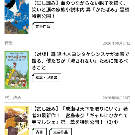
【試し読み】血のつながらない親子を描く、
笑いと涙の家族小説――木内 昇『かたばみ』冒頭
特別公開！
文芸作品
特集
2026年08月07日
【対談】森 達也×ヨシタケシンスケが本音で
語る、僕たちが「流されない」ために知るべ
きこと
絵本・児童書
試し読み
2026年08月06日
【試し読み】『成瀬は天下を取りにいく』著
者の最新作！ 宮島未奈『ギャルにひかれて
寺マルシェ』第一章を特別公開！（3/4）
青春
文芸作品