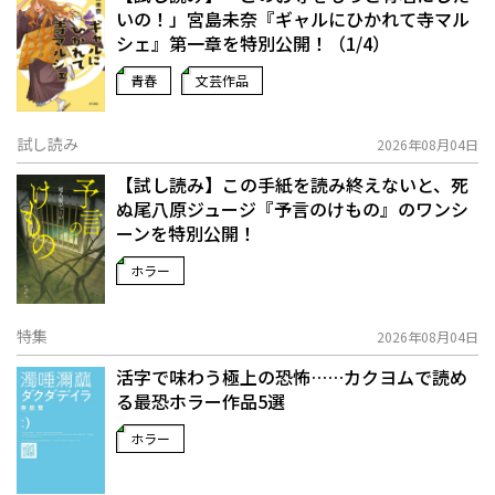
いの！」宮島未奈『ギャルにひかれて寺マル
シェ』第一章を特別公開！（1/4）
青春
文芸作品
試し読み
2026年08月04日
【試し読み】この手紙を読み終えないと、死
ぬ――尾八原ジュージ『予言のけもの』のワンシ
ーンを特別公開！
ホラー
特集
2026年08月04日
活字で味わう極上の恐怖……カクヨムで読め
る最恐ホラー作品5選
ホラー