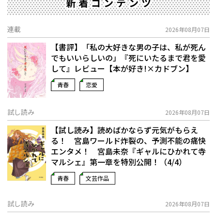
新着コンテンツ
連載
2026年08月07日
【書評】「私の大好きな男の子は、私が死ん
でもいいらしいの」――『死にいたるまで君を愛
して』レビュー【本が好き!×カドブン】
青春
恋愛
試し読み
2026年08月07日
【試し読み】読めばかならず元気がもらえ
る！ 宮島ワールド炸裂の、予測不能の痛快
エンタメ！ 宮島未奈『ギャルにひかれて寺
マルシェ』第一章を特別公開！（4/4）
青春
文芸作品
試し読み
2026年08月07日