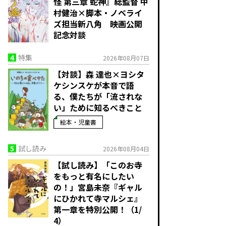
怪 第三章 蛇神』総監督 中
村健治×脚本・ノベライ
ズ担当新八角 映画公開
記念対談
4
特集
2026年08月07日
【対談】森 達也×ヨシタ
ケシンスケが本音で語
る、僕たちが「流されな
い」ために知るべきこと
絵本・児童書
5
試し読み
2026年08月04日
【試し読み】「このお寺
をもっと有名にしたい
の！」宮島未奈『ギャル
にひかれて寺マルシェ』
第一章を特別公開！（1/
4）