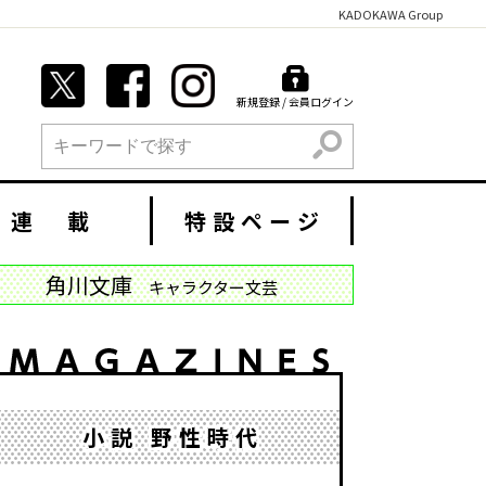
KADOKAWA Group
新規登録 / 会員ログイン
検索
連 載
特設ページ
角川文庫
キャラクター文芸
小説 野性時代