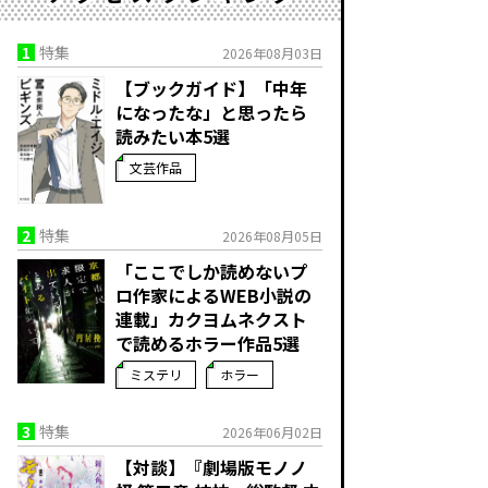
1
特集
2026年08月03日
【ブックガイド】「中年
になったな」と思ったら
読みたい本5選
文芸作品
2
特集
2026年08月05日
「ここでしか読めないプ
ロ作家によるWEB小説の
連載」――カクヨムネクスト
で読めるホラー作品5選
ミステリ
ホラー
3
特集
2026年06月02日
【対談】『劇場版モノノ