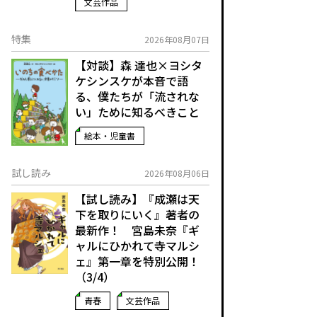
文芸作品
特集
2026年08月07日
【対談】森 達也×ヨシタ
ケシンスケが本音で語
る、僕たちが「流されな
い」ために知るべきこと
絵本・児童書
試し読み
2026年08月06日
【試し読み】『成瀬は天
下を取りにいく』著者の
最新作！ 宮島未奈『ギ
ャルにひかれて寺マルシ
ェ』第一章を特別公開！
（3/4）
青春
文芸作品