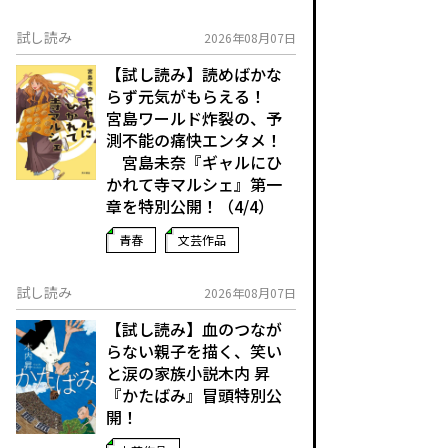
試し読み
2026年08月07日
【試し読み】読めばかな
らず元気がもらえる！
宮島ワールド炸裂の、予
測不能の痛快エンタメ！
宮島未奈『ギャルにひ
かれて寺マルシェ』第一
章を特別公開！（4/4）
青春
文芸作品
試し読み
2026年08月07日
【試し読み】血のつなが
らない親子を描く、笑い
と涙の家族小説――木内 昇
『かたばみ』冒頭特別公
開！