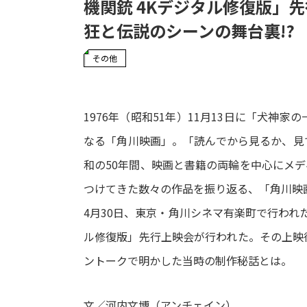
機関銃 4Kデジタル修復版」先
狂と伝説のシーンの舞台裏!?
その他
1976年（昭和51年）11月13日に「犬神
なる「角川映画」。「読んでから見るか、見
和の50年間、映画と書籍の両輪を中心にメ
つけてきた数々の作品を振り返る、「角川映
4月30日、東京・角川シネマ有楽町で行われ
ル修復版」先行上映会が行われた。その上映
ントークで明かした当時の制作秘話とは。
文／河内文博（アンチェイン）