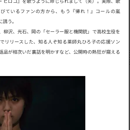
・ヒロコ』を歌うように命じられまして（笑）。実際、歌
わびているファンの方から、もう『帰れ！』コールの嵐
に誘う。
、柳沢、光石、岡の「セーラー服と機関銃」で高校生役を
義でリリースした、知る人ぞ知る薬師丸ひろ子の応援ソン
返品が相次いだ裏話を明かすなど、公開時の熱狂が窺える