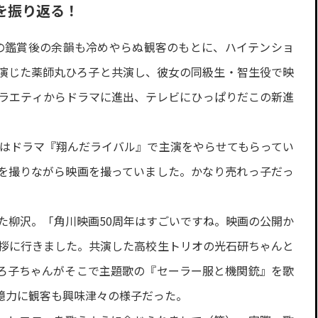
を振り返る！
」の鑑賞後の余韻も冷めやらぬ観客のもとに、ハイテンショ
演じた薬師丸ひろ子と共演し、彼女の同級生・智生役で映
バラエティからドラマに進出、テレビにひっぱりだこの新進
。
僕はドラマ『翔んだライバル』で主演をやらせてもらってい
を撮りながら映画を撮っていました。かなり売れっ子だっ
た柳沢。「角川映画50周年はすごいですね。映画の公開か
挨拶に行きました。共演した高校生トリオの光石研ちゃんと
ろ子ちゃんがそこで主題歌の『セーラー服と機関銃』を歌
憶力に観客も興味津々の様子だった。