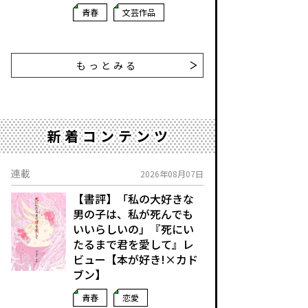
青春
文芸作品
もっとみる
新着コンテンツ
連載
2026年08月07日
【書評】「私の大好きな
男の子は、私が死んでも
いいらしいの」――『死にい
たるまで君を愛して』レ
ビュー【本が好き!×カド
ブン】
青春
恋愛