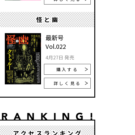
怪と幽
最新号
Vol.022
4月27日 発売
購入する
詳しく見る
アクセスランキング