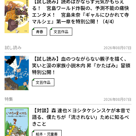
【試し読み】読めばかならず元気がもらえ
る！ 宮島ワールド炸裂の、予測不能の痛快
エンタメ！ 宮島未奈『ギャルにひかれて寺
マルシェ』第一章を特別公開！（4/4）
青春
文芸作品
試し読み
2026年08月07日
【試し読み】血のつながらない親子を描く、
笑いと涙の家族小説――木内 昇『かたばみ』冒頭
特別公開！
文芸作品
特集
2026年08月07日
【対談】森 達也×ヨシタケシンスケが本音で
語る、僕たちが「流されない」ために知るべ
きこと
絵本・児童書