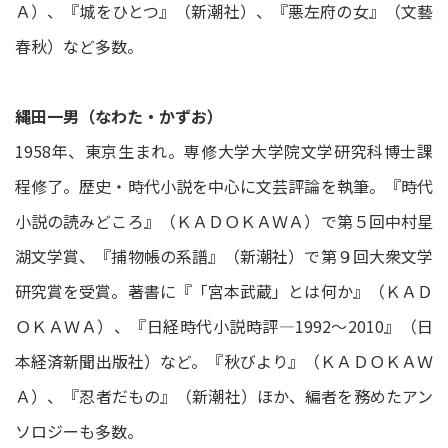
Ａ）、『城をひとつ』（新潮社）、『悪左府の女』（文藝
春秋）など多数。
縄田一男（なわた・かずお）
1958年、東京生まれ。専修大学大学院文学研究科博士課
程修了。歴史・時代小説を中心に文芸評論を執筆。『時代
小説の読みどころ』（ＫＡＤＯＫＡＷＡ）で第５回中村星
湖文学賞、『捕物帳の系譜』（新潮社）で第９回大衆文学
研究賞を受賞。著書に『「宮本武蔵」とは何か』（ＫＡＤ
ＯＫＡＷＡ）、『日経時代小説時評―1992～2010』（日
本経済新聞出版社）など。『秋びより』（ＫＡＤＯＫＡＷ
Ａ）、『忍者だもの』（新潮社）ほか、編者を務めたアン
ソロジーも多数。