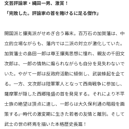
文芸評論家・縄田一男、激賞！
「完敗した。評論家の首を賭けるに足る傑作」
開国派と攘夷派がせめぎ合う幕末。百万石の加賀藩は、中
立的立場ながらも、藩内では二派の対立が激化していた。
加賀藩士の島田一郎は尊王攘夷思想に憧れ、親友の千田文
次郎は、一郎の情熱に煽られながらも自分を見失わないで
いた。やがて一郎は反政府活動に傾倒し、武装蜂起を企て
る。一方、文次郎は陸軍軍人となって西南戦争に参加し、
薩摩軍が隠した西郷隆盛の首を発見する。それにより不平
士族の絶望は頂点に達し、一郎らは大久保利通の暗殺を画
策する――。時代の激変期に生きた若者の友情と離別。そして
武士の世の終焉を描いた本格歴史長篇！