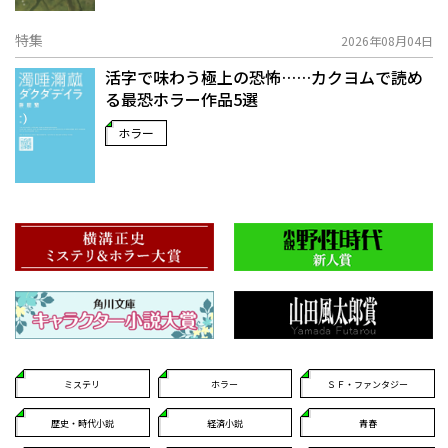
特集
2026年08月04日
活字で味わう極上の恐怖……カクヨムで読め
る最恐ホラー作品5選
ホラー
ミステリ
ホラー
ＳＦ・ファンタジー
歴史・時代小説
経済小説
青春