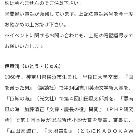
約は承れませんのでご注意下さい。
※間違い電話が頻発しています。上記の電話番号を今一度
お確かめの上お掛け下さい。
※イベントに関するお問い合わせも、上記の電話番号まで
お願いいたします。
伊東潤（いとう・じゅん）
1960年、神奈川県横浜市生まれ。早稲田大学卒業。『国
を蹴った男』（講談社）で第34回吉川英治文学新人賞を、
『巨鯨の海』（光文社）で第４回山田風太郎賞を、『黒南
風の海 加藤清正「文禄・慶長の役」異聞』（ＰＨＰ研究
所）で第１回本屋が選ぶ時代小説大賞を受賞。著書に、
『武田家滅亡』『天地雷動』（ともにＫＡＤＯＫＡＷ