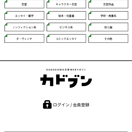
恋愛
キャラクター文芸
文芸作品
エッセイ・雑学
絵本・児童書
学術・教養系
ノンフィクション系
ビジネス系
怪と幽
ダ・ヴィンチ
コミックエッセイ
その他
ログイン / 会員登録