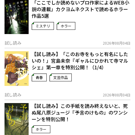
「ここでしか読めないプロ作家によるWEB小
説の連載」――カクヨムネクストで読めるホラー
作品5選
ミステリ
ホラー
試し読み
2026年08月04日
【試し読み】「このお寺をもっと有名にした
いの！」宮島未奈『ギャルにひかれて寺マル
シェ』第一章を特別公開！（1/4）
青春
文芸作品
試し読み
2026年08月04日
【試し読み】この手紙を読み終えないと、死
ぬ――尾八原ジュージ『予言のけもの』のワンシ
ーンを特別公開！
ホラー