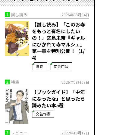
1
試し読み
2026年08月04日
【試し読み】「このお寺
をもっと有名にしたい
の！」宮島未奈『ギャル
にひかれて寺マルシェ』
第一章を特別公開！（1/
4）
青春
文芸作品
2
特集
2026年08月03日
【ブックガイド】「中年
になったな」と思ったら
読みたい本5選
文芸作品
3
レビュー
2022年10月17日