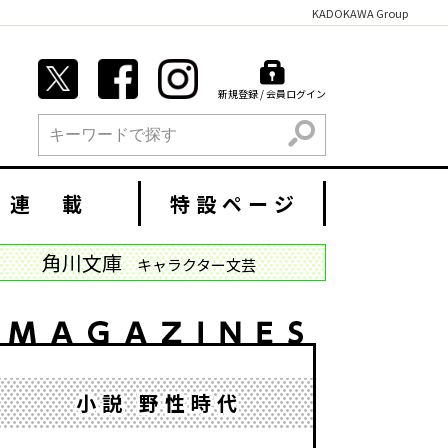
KADOKAWA Group
新規登録 / 会員ログイン
検索
連 載
特設ページ
角川文庫
キャラクター文芸
小説 野性時代