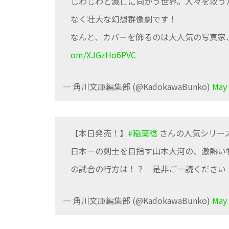
じわじわと滅亡に向かう世界。人々を救う
なく壮大な幻想群像劇です！
なんと、カバーを飾るのは大人気の写真家
om/XJGzHo6PVC
— 角川文庫編集部 (@KadokawaBunko)
May 
【本日発売！】
#稲葉稔
さんの人気シリー
日本一の剣士を目指す山本大河の、激熱い
の試合の行方は！？ 是非ご一読ください
— 角川文庫編集部 (@KadokawaBunko)
May 