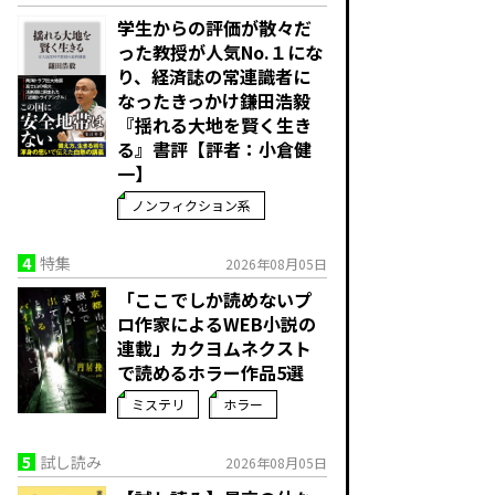
学生からの評価が散々だ
った教授が人気No.１にな
り、経済誌の常連識者に
なったきっかけ――鎌田浩毅
『揺れる大地を賢く生き
る』書評【評者：小倉健
一】
ノンフィクション系
4
特集
2026年08月05日
「ここでしか読めないプ
ロ作家によるWEB小説の
連載」――カクヨムネクスト
で読めるホラー作品5選
ミステリ
ホラー
5
試し読み
2026年08月05日