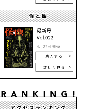
怪と幽
最新号
Vol.022
4月27日 発売
購入する
詳しく見る
アクセスランキング