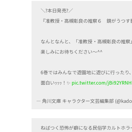
＼?本日発売?／
『准教授・高槻彰良の推察６ 鏡がうつす
なんとなんと、「准教授・高槻彰良の推
楽しみにお待ちください～^^
6巻ではみんなで遊園地に遊びに行ったり
面白いｯｯｯ！✨
pic.twitter.com/jBi92YRN
— 角川文庫 キャラクター文芸編集部 (@kadoka
ねばつく恐怖が癖になる民俗学カルトホラー