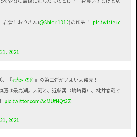
ため少女の最後に選んだものとは？ 身震いするほど切
、岩倉しおりさん(
@Shiori1012
)の作品 ！
pic.twitter.c
21, 2021
ズ、『
#大河の剣
』の第三弾がいよいよ発売！
物語は最高潮。大河と、近藤勇（嶋崎勇）、桃井春蔵と
！
pic.twitter.com/AcMUfNQt3Z
21, 2021