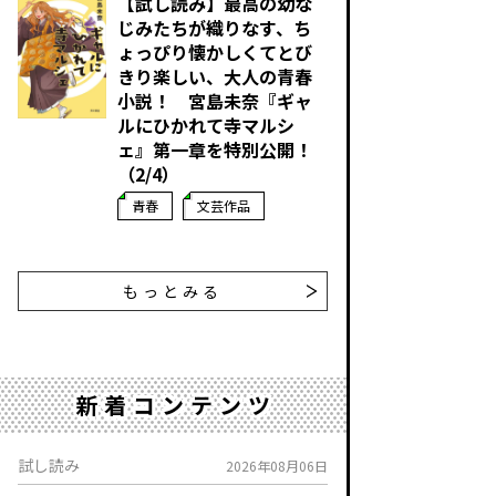
【試し読み】最高の幼な
じみたちが織りなす、ち
ょっぴり懐かしくてとび
きり楽しい、大人の青春
小説！ 宮島未奈『ギャ
ルにひかれて寺マルシ
ェ』第一章を特別公開！
（2/4）
青春
文芸作品
もっとみる
新着コンテンツ
試し読み
2026年08月06日