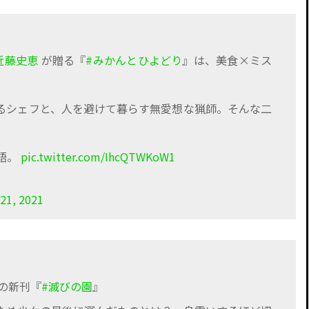
近藤史恵
が贈る『
#みかんとひよどり
』は、美食×ミス
るシェフと、人を避けて暮らす無愛想な猟師。そんな二
。
語。
pic.twitter.com/IhcQTWKoW1
21, 2021
の新刊『
#滅びの園
』