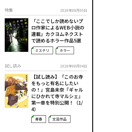
特集
2026年08月05日
「ここでしか読めないプ
ロ作家によるWEB小説の
連載」――カクヨムネクスト
で読めるホラー作品5選
ミステリ
ホラー
試し読み
2026年08月04日
【試し読み】「このお寺
をもっと有名にしたい
の！」宮島未奈『ギャル
にひかれて寺マルシェ』
第一章を特別公開！（1/
4）
青春
文芸作品