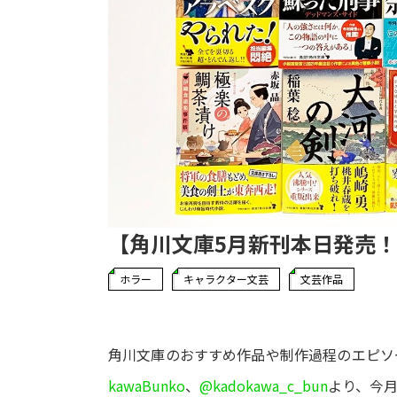
【角川文庫5月新刊本日発売
ホラー
キャラクター文芸
文芸作品
角川文庫のおすすめ作品や制作過程のエピソー
kawaBunko
、
@kadokawa_c_bun
より、今