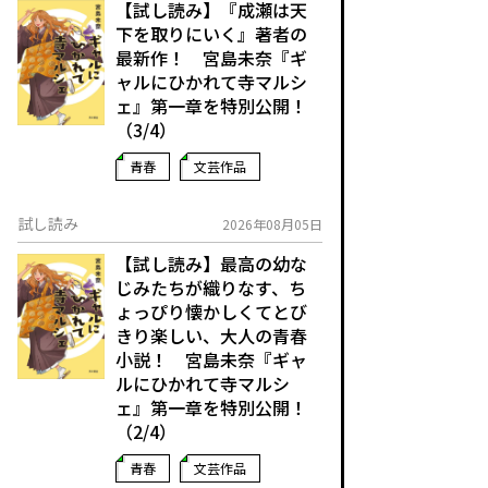
【試し読み】『成瀬は天
下を取りにいく』著者の
最新作！ 宮島未奈『ギ
ャルにひかれて寺マルシ
ェ』第一章を特別公開！
（3/4）
青春
文芸作品
試し読み
2026年08月05日
【試し読み】最高の幼な
じみたちが織りなす、ち
ょっぴり懐かしくてとび
きり楽しい、大人の青春
小説！ 宮島未奈『ギャ
ルにひかれて寺マルシ
ェ』第一章を特別公開！
（2/4）
青春
文芸作品