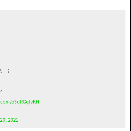
、
カー?
？
er.com/o3qRGqIvKH
20, 2021