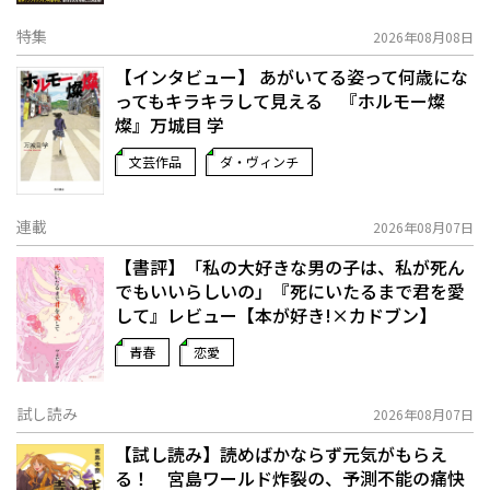
特集
2026年08月08日
【インタビュー】 あがいてる姿って何歳にな
ってもキラキラして見える 『ホルモー燦
燦』万城目 学
文芸作品
ダ・ヴィンチ
連載
2026年08月07日
【書評】「私の大好きな男の子は、私が死ん
でもいいらしいの」――『死にいたるまで君を愛
して』レビュー【本が好き!×カドブン】
青春
恋愛
試し読み
2026年08月07日
【試し読み】読めばかならず元気がもらえ
る！ 宮島ワールド炸裂の、予測不能の痛快