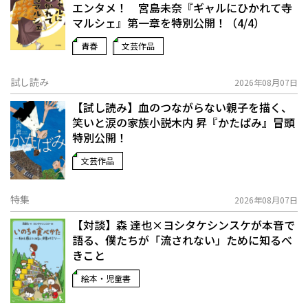
エンタメ！ 宮島未奈『ギャルにひかれて寺
マルシェ』第一章を特別公開！（4/4）
青春
文芸作品
試し読み
2026年08月07日
【試し読み】血のつながらない親子を描く、
笑いと涙の家族小説――木内 昇『かたばみ』冒頭
特別公開！
文芸作品
特集
2026年08月07日
【対談】森 達也×ヨシタケシンスケが本音で
語る、僕たちが「流されない」ために知るべ
きこと
絵本・児童書