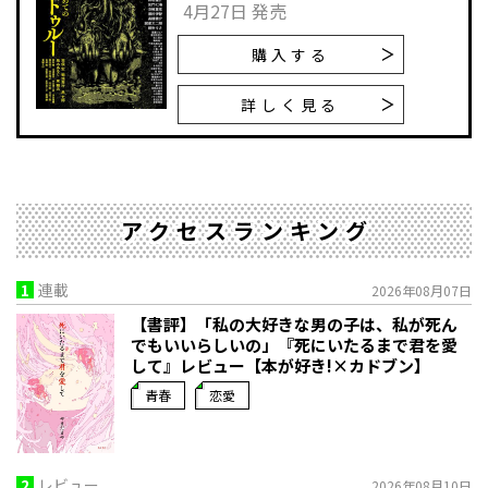
4月27日 発売
購入する
詳しく見る
アクセスランキング
1
連載
2026年08月07日
【書評】「私の大好きな男の子は、私が死ん
でもいいらしいの」――『死にいたるまで君を愛
して』レビュー【本が好き!×カドブン】
青春
恋愛
2
レビュー
2026年08月10日