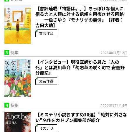
【書評連載「物語は。」】ちっぽけな個人に
宿る力と人類に対する信頼を回復させる回路
——一色さゆり『モナリザの裏側』【評者：
吉田大助】
文芸作品
3
特集
2026年07月12日
【インタビュー】現役医師から見た「人の
死」とは――夏川草介『勿忘草の咲く町で 安曇野
診療記』
文芸作品
4
特集
2022年12月14日
【ミステリ小説おすすめ30選】"絶対に外さな
い"名作をカドブン編集部が紹介
ミステリ