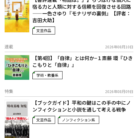
宿る力と人類に対する信頼を回復させる回路
——一色さゆり『モナリザの裏側』【評者：
吉田大助】
文芸作品
連載
2026年08月10日
【第4回】「自律」とは何か−１――斎藤 環『ひき
こもりと「自律」』
学術・教養系
特集
2026年08月09日
【ブックガイド】平和の鍵はこの手の中に――ノ
ンフィクションと小説を通して考える戦争
文芸作品
ノンフィクション系