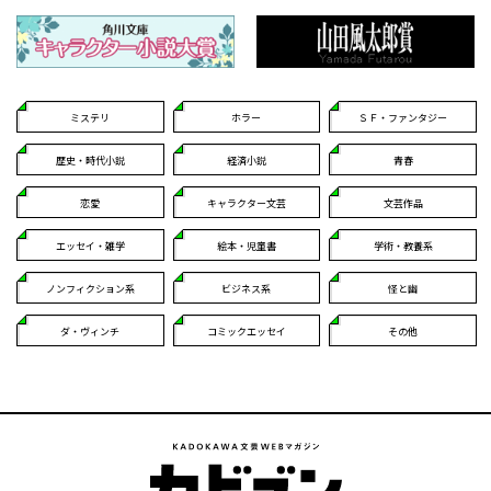
ミステリ
ホラー
ＳＦ・ファンタジー
歴史・時代小説
経済小説
青春
恋愛
キャラクター文芸
文芸作品
エッセイ・雑学
絵本・児童書
学術・教養系
ノンフィクション系
ビジネス系
怪と幽
ダ・ヴィンチ
コミックエッセイ
その他