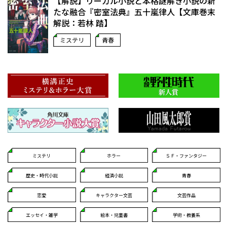
【解説】リーガル小説と本格謎解き小説の新
たな融合――『密室法典』五十嵐律人【文庫巻末
解説：若林 踏】
ミステリ
青春
ミステリ
ホラー
ＳＦ・ファンタジー
歴史・時代小説
経済小説
青春
恋愛
キャラクター文芸
文芸作品
エッセイ・雑学
絵本・児童書
学術・教養系