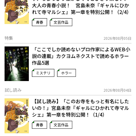
大人の青春小説！ 宮島未奈『ギャルにひか
れて寺マルシェ』第一章を特別公開！（2/4）
青春
文芸作品
特集
2026年08月05日
「ここでしか読めないプロ作家によるWEB小
説の連載」――カクヨムネクストで読めるホラー
作品5選
ミステリ
ホラー
試し読み
2026年08月04日
【試し読み】「このお寺をもっと有名にした
いの！」宮島未奈『ギャルにひかれて寺マル
シェ』第一章を特別公開！（1/4）
青春
文芸作品