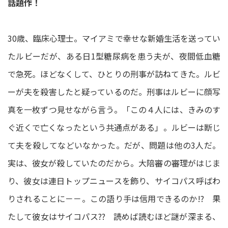
話題作！
30歳、臨床心理士。マイアミで幸せな新婚生活を送ってい
たルビーだが、ある日1型糖尿病を患う夫が、夜間低血糖
で急死。ほどなくして、ひとりの刑事が訪ねてきた。ルビ
ーが夫を殺害したと疑っているのだ。刑事はルビーに顔写
真を一枚ずつ見せながら言う。「この４人には、きみのす
ぐ近くで亡くなったという共通点がある」。ルビーは断じ
て夫を殺してなどいなかった。だが、問題は他の3人だ。
実は、彼女が殺していたのだから。大陪審の審理がはじま
り、彼女は連日トップニュースを飾り、サイコパス呼ばわ
りされることに－－。この語り手は信用できるのか!? 果
たして彼女はサイコパス?? 読めば読むほど謎が深まる、