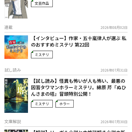
文芸作品
連載
2026年08月02日
【インタビュー】作家・五十嵐律人が選ぶ 私
のおすすめミステリ 第22回
ミステリ
試し読み
2026年07月31日
【試し読み】怪異も怖いが人も怖い、最悪の
因習タワマンホラーミステリ。綿原 芹『ぬひ
んさまの塔』冒頭特別公開！
ミステリ
ホラー
文庫解説
2026年07月30日