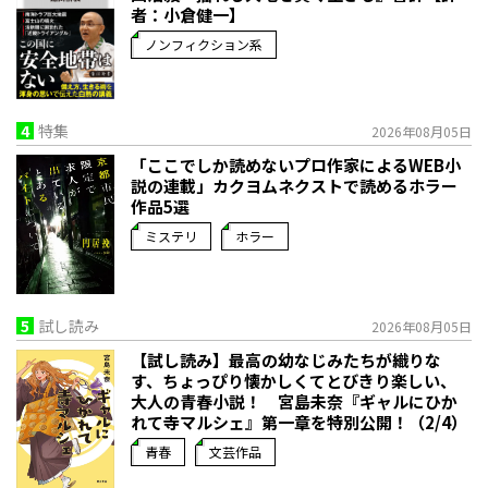
者：小倉健一】
ノンフィクション系
4
特集
2026年08月05日
「ここでしか読めないプロ作家によるWEB小
説の連載」――カクヨムネクストで読めるホラー
作品5選
ミステリ
ホラー
5
試し読み
2026年08月05日
【試し読み】最高の幼なじみたちが織りな
す、ちょっぴり懐かしくてとびきり楽しい、
大人の青春小説！ 宮島未奈『ギャルにひか
れて寺マルシェ』第一章を特別公開！（2/4）
青春
文芸作品