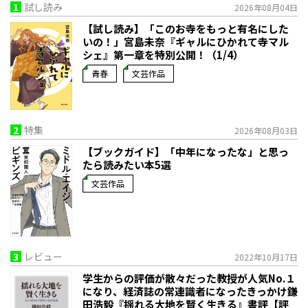
1
試し読み
2026年08月04日
【試し読み】「このお寺をもっと有名にした
いの！」宮島未奈『ギャルにひかれて寺マル
シェ』第一章を特別公開！（1/4）
青春
文芸作品
2
特集
2026年08月03日
【ブックガイド】「中年になったな」と思っ
たら読みたい本5選
文芸作品
3
レビュー
2022年10月17日
学生からの評価が散々だった教授が人気No.１
になり、経済誌の常連識者になったきっかけ――鎌
田浩毅『揺れる大地を賢く生きる』書評【評