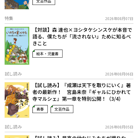
文芸作品
特集
2026年08月07日
【対談】森 達也×ヨシタケシンスケが本音で
語る、僕たちが「流されない」ために知るべ
きこと
絵本・児童書
試し読み
2026年08月06日
【試し読み】『成瀬は天下を取りにいく』著
者の最新作！ 宮島未奈『ギャルにひかれて
寺マルシェ』第一章を特別公開！（3/4）
青春
文芸作品
試し読み
2026年08月05日
【試し読み】最高の幼なじみたちが織りな