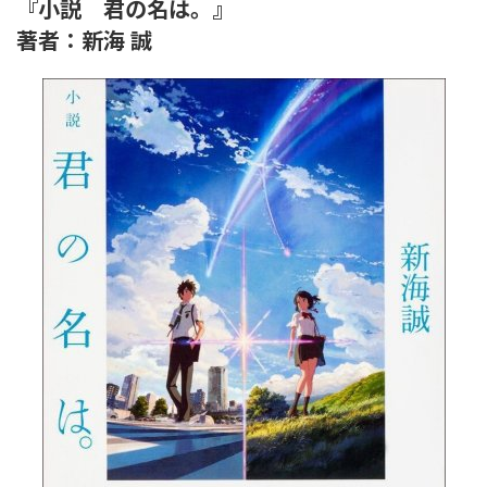
『小説 君の名は。』
著者：新海 誠