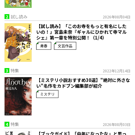
2
試し読み
2026年08月04日
【試し読み】「このお寺をもっと有名にした
いの！」宮島未奈『ギャルにひかれて寺マル
シェ』第一章を特別公開！（1/4）
青春
文芸作品
3
特集
2022年12月14日
【ミステリ小説おすすめ30選】"絶対に外さな
い"名作をカドブン編集部が紹介
ミステリ
4
特集
2026年08月03日
【ブックガイド】「中年になったな」と思っ