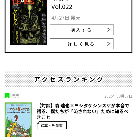
Vol.022
4月27日 発売
購入する
詳しく見る
アクセスランキング
1
特集
2026年08月07日
【対談】森 達也×ヨシタケシンスケが本音で
語る、僕たちが「流されない」ために知るべ
きこと
絵本・児童書