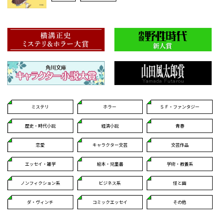
ミステリ
ホラー
ＳＦ・ファンタジー
歴史・時代小説
経済小説
青春
恋愛
キャラクター文芸
文芸作品
エッセイ・雑学
絵本・児童書
学術・教養系
ノンフィクション系
ビジネス系
怪と幽
ダ・ヴィンチ
コミックエッセイ
その他