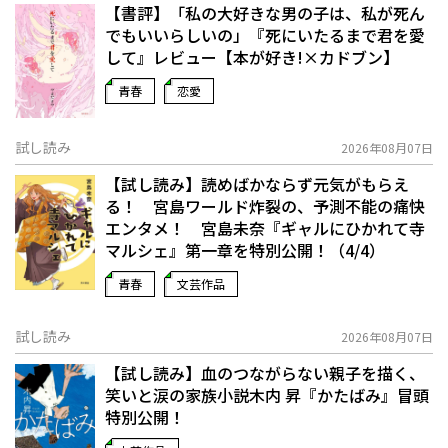
【書評】「私の大好きな男の子は、私が死ん
でもいいらしいの」――『死にいたるまで君を愛
して』レビュー【本が好き!×カドブン】
青春
恋愛
試し読み
2026年08月07日
【試し読み】読めばかならず元気がもらえ
る！ 宮島ワールド炸裂の、予測不能の痛快
エンタメ！ 宮島未奈『ギャルにひかれて寺
マルシェ』第一章を特別公開！（4/4）
青春
文芸作品
試し読み
2026年08月07日
【試し読み】血のつながらない親子を描く、
笑いと涙の家族小説――木内 昇『かたばみ』冒頭
特別公開！