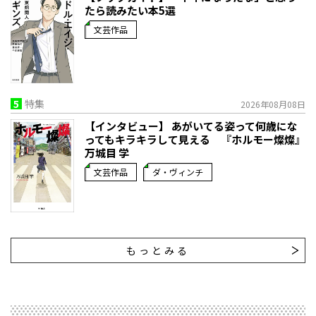
たら読みたい本5選
文芸作品
5
特集
2026年08月08日
【インタビュー】 あがいてる姿って何歳にな
ってもキラキラして見える 『ホルモー燦燦』
万城目 学
文芸作品
ダ・ヴィンチ
もっとみる