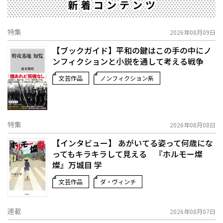
新着コンテンツ
特集
2026年08月09日
【ブックガイド】平和の鍵はこの手の中に――ノ
ンフィクションと小説を通して考える戦争
文芸作品
ノンフィクション系
特集
2026年08月08日
【インタビュー】 あがいてる姿って何歳にな
ってもキラキラして見える 『ホルモー燦
燦』万城目 学
文芸作品
ダ・ヴィンチ
連載
2026年08月07日