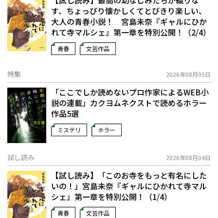
す、ちょっぴり懐かしくてとびきり楽しい、
大人の青春小説！ 宮島未奈『ギャルにひか
れて寺マルシェ』第一章を特別公開！（2/4）
青春
文芸作品
特集
2026年08月05日
「ここでしか読めないプロ作家によるWEB小
説の連載」――カクヨムネクストで読めるホラー
作品5選
ミステリ
ホラー
試し読み
2026年08月04日
【試し読み】「このお寺をもっと有名にした
いの！」宮島未奈『ギャルにひかれて寺マル
シェ』第一章を特別公開！（1/4）
青春
文芸作品