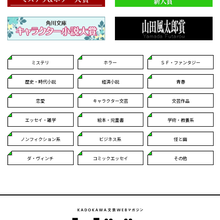
ミステリ
ホラー
ＳＦ・ファンタジー
歴史・時代小説
経済小説
青春
恋愛
キャラクター文芸
文芸作品
エッセイ・雑学
絵本・児童書
学術・教養系
ノンフィクション系
ビジネス系
怪と幽
ダ・ヴィンチ
コミックエッセイ
その他