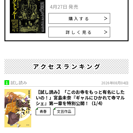
4月27日 発売
購入する
詳しく見る
アクセスランキング
1
試し読み
2026年08月04日
【試し読み】「このお寺をもっと有名にした
いの！」宮島未奈『ギャルにひかれて寺マル
シェ』第一章を特別公開！（1/4）
青春
文芸作品