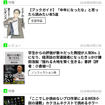
2
特集
2026年08月03日
【ブックガイド】「中年になったな」と思っ
たら読みたい本5選
文芸作品
3
レビュー
2022年10月17日
学生からの評価が散々だった教授が人気No.１
になり、経済誌の常連識者になったきっかけ――鎌
田浩毅『揺れる大地を賢く生きる』書評【評
者：小倉健一】
ノンフィクション系
4
特集
2026年08月05日
「ここでしか読めないプロ作家によるWEB小
説の連載」――カクヨムネクストで読めるホラー