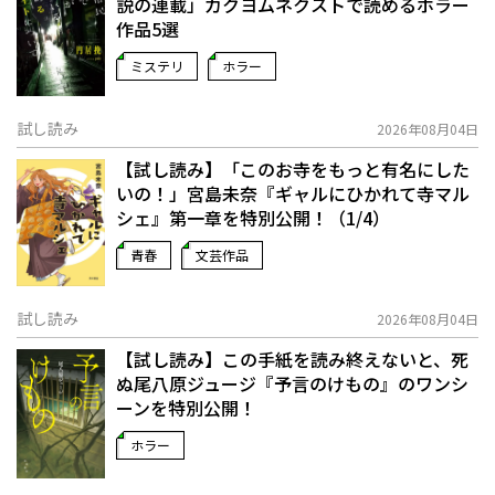
説の連載」――カクヨムネクストで読めるホラー
作品5選
ミステリ
ホラー
試し読み
2026年08月04日
【試し読み】「このお寺をもっと有名にした
いの！」宮島未奈『ギャルにひかれて寺マル
シェ』第一章を特別公開！（1/4）
青春
文芸作品
試し読み
2026年08月04日
【試し読み】この手紙を読み終えないと、死
ぬ――尾八原ジュージ『予言のけもの』のワンシ
ーンを特別公開！
ホラー