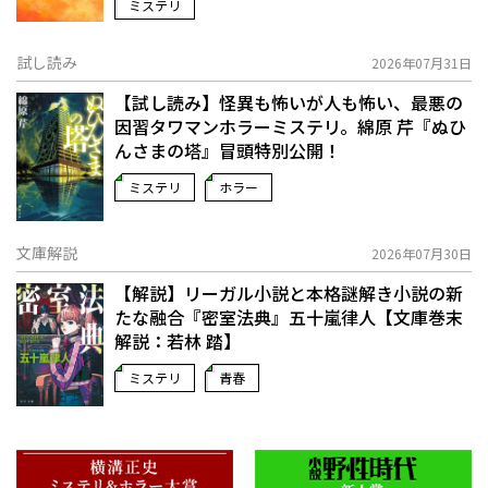
ミステリ
試し読み
2026年07月31日
【試し読み】怪異も怖いが人も怖い、最悪の
因習タワマンホラーミステリ。綿原 芹『ぬひ
んさまの塔』冒頭特別公開！
ミステリ
ホラー
文庫解説
2026年07月30日
【解説】リーガル小説と本格謎解き小説の新
たな融合――『密室法典』五十嵐律人【文庫巻末
解説：若林 踏】
ミステリ
青春