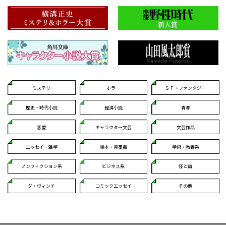
ミステリ
ホラー
ＳＦ・ファンタジー
歴史・時代小説
経済小説
青春
恋愛
キャラクター文芸
文芸作品
エッセイ・雑学
絵本・児童書
学術・教養系
ノンフィクション系
ビジネス系
怪と幽
ダ・ヴィンチ
コミックエッセイ
その他