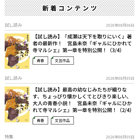
新着コンテンツ
試し読み
2026年08月06日
【試し読み】『成瀬は天下を取りにいく』著
者の最新作！ 宮島未奈『ギャルにひかれて
寺マルシェ』第一章を特別公開！（3/4）
青春
文芸作品
試し読み
2026年08月05日
【試し読み】最高の幼なじみたちが織りな
す、ちょっぴり懐かしくてとびきり楽しい、
大人の青春小説！ 宮島未奈『ギャルにひか
れて寺マルシェ』第一章を特別公開！（2/4）
青春
文芸作品
特集
2026年08月05日