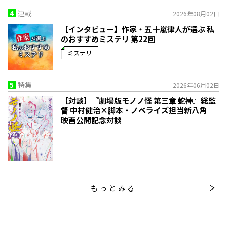
4
連載
2026年08月02日
【インタビュー】作家・五十嵐律人が選ぶ 私
のおすすめミステリ 第22回
ミステリ
5
特集
2026年06月02日
【対談】『劇場版モノノ怪 第三章 蛇神』総監
督 中村健治×脚本・ノベライズ担当新八角
映画公開記念対談
もっとみる