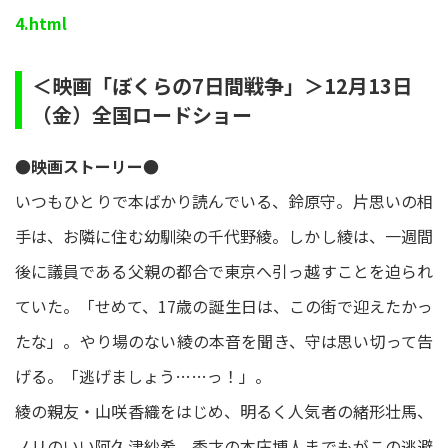
4.html
＜映画「ぼくらの7日間戦争」＞12月13日
（金）全国ロードショー
●映画ストーリー●
いつもひとりで本ばかり読んでいる、鈴原守。片思いの相
手は、お隣に住む幼馴染の千代野綾。しかし綾は、一週間
後に議員である父親の都合で東京へ引っ越すことを迫られ
ていた。「せめて、17歳の誕生日は、この街で迎えたかっ
たな」。やり場のない綾の本音を聞き、守は思い切って告
げる。「逃げましょう……っ！」。
綾の親友・山咲香織をはじめ、明るく人気者の緒形壮馬、
ノリのいい阿久津紗希、秀才の本庄博人までもがこの逃避