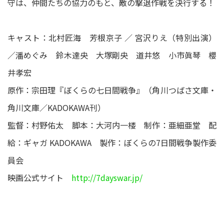
守は、仲間たちの協力のもと、敵の撃退作戦を決行する！
キャスト：北村匠海 芳根京子 ／ 宮沢りえ（特別出演）
／潘めぐみ 鈴木達央 大塚剛央 道井悠 小市眞琴 櫻
井孝宏
原作：宗田理『ぼくらの七日間戦争』（角川つばさ文庫・
角川文庫／KADOKAWA刊）
監督：村野佑太 脚本：大河内一楼 制作：亜細亜堂 配
給：ギャガ KADOKAWA 製作：ぼくらの7日間戦争製作委
員会
映画公式サイト
http://7dayswar.jp/