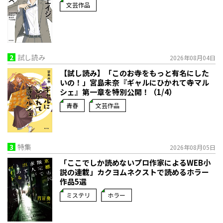
文芸作品
2
試し読み
2026年08月04日
【試し読み】「このお寺をもっと有名にした
いの！」宮島未奈『ギャルにひかれて寺マル
シェ』第一章を特別公開！（1/4）
青春
文芸作品
3
特集
2026年08月05日
「ここでしか読めないプロ作家によるWEB小
説の連載」――カクヨムネクストで読めるホラー
作品5選
ミステリ
ホラー