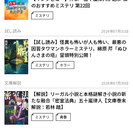
のおすすめミステリ 第22回
ミステリ
試し読み
2026年07月31日
【試し読み】怪異も怖いが人も怖い、最悪の
因習タワマンホラーミステリ。綿原 芹『ぬひ
んさまの塔』冒頭特別公開！
ミステリ
ホラー
文庫解説
2026年07月30日
【解説】リーガル小説と本格謎解き小説の新
たな融合――『密室法典』五十嵐律人【文庫巻末
解説：若林 踏】
ミステリ
青春