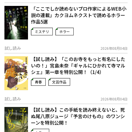
「ここでしか読めないプロ作家によるWEB小
説の連載」――カクヨムネクストで読めるホラー
作品5選
ミステリ
ホラー
試し読み
2026年08月04日
【試し読み】「このお寺をもっと有名にした
いの！」宮島未奈『ギャルにひかれて寺マル
シェ』第一章を特別公開！（1/4）
青春
文芸作品
試し読み
2026年08月04日
【試し読み】この手紙を読み終えないと、死
ぬ――尾八原ジュージ『予言のけもの』のワンシ
ーンを特別公開！