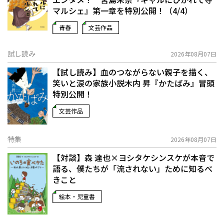
マルシェ』第一章を特別公開！（4/4）
青春
文芸作品
試し読み
2026年08月07日
【試し読み】血のつながらない親子を描く、
笑いと涙の家族小説――木内 昇『かたばみ』冒頭
特別公開！
文芸作品
特集
2026年08月07日
【対談】森 達也×ヨシタケシンスケが本音で
語る、僕たちが「流されない」ために知るべ
きこと
絵本・児童書