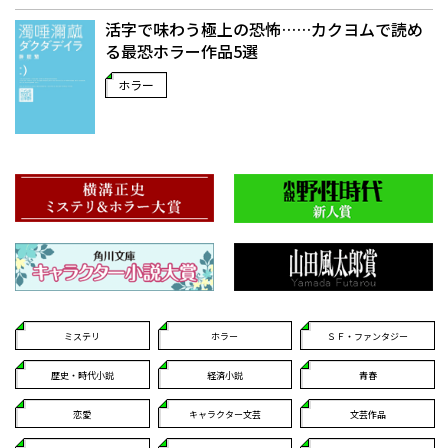
活字で味わう極上の恐怖……カクヨムで読め
る最恐ホラー作品5選
ホラー
ミステリ
ホラー
ＳＦ・ファンタジー
歴史・時代小説
経済小説
青春
恋愛
キャラクター文芸
文芸作品