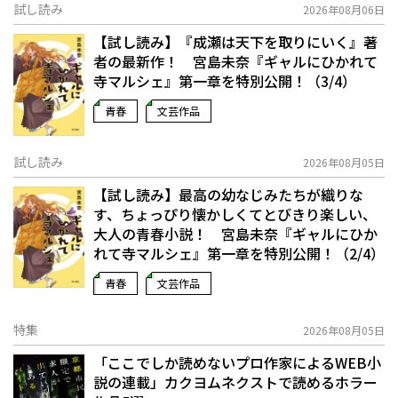
試し読み
2026年08月06日
【試し読み】『成瀬は天下を取りにいく』著
者の最新作！ 宮島未奈『ギャルにひかれて
寺マルシェ』第一章を特別公開！（3/4）
青春
文芸作品
試し読み
2026年08月05日
【試し読み】最高の幼なじみたちが織りな
す、ちょっぴり懐かしくてとびきり楽しい、
大人の青春小説！ 宮島未奈『ギャルにひか
れて寺マルシェ』第一章を特別公開！（2/4）
青春
文芸作品
特集
2026年08月05日
「ここでしか読めないプロ作家によるWEB小
説の連載」――カクヨムネクストで読めるホラー