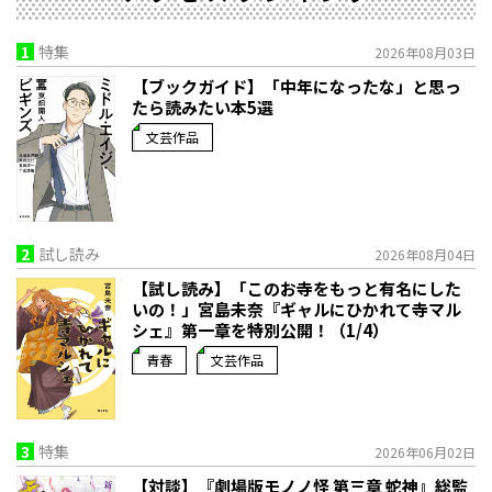
1
特集
2026年08月03日
【ブックガイド】「中年になったな」と思っ
たら読みたい本5選
文芸作品
2
試し読み
2026年08月04日
【試し読み】「このお寺をもっと有名にした
いの！」宮島未奈『ギャルにひかれて寺マル
シェ』第一章を特別公開！（1/4）
青春
文芸作品
3
特集
2026年06月02日
【対談】『劇場版モノノ怪 第三章 蛇神』総監