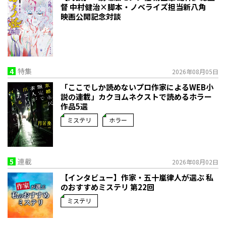
督 中村健治×脚本・ノベライズ担当新八角
映画公開記念対談
4
特集
2026年08月05日
「ここでしか読めないプロ作家によるWEB小
説の連載」――カクヨムネクストで読めるホラー
作品5選
ミステリ
ホラー
5
連載
2026年08月02日
【インタビュー】作家・五十嵐律人が選ぶ 私
のおすすめミステリ 第22回
ミステリ