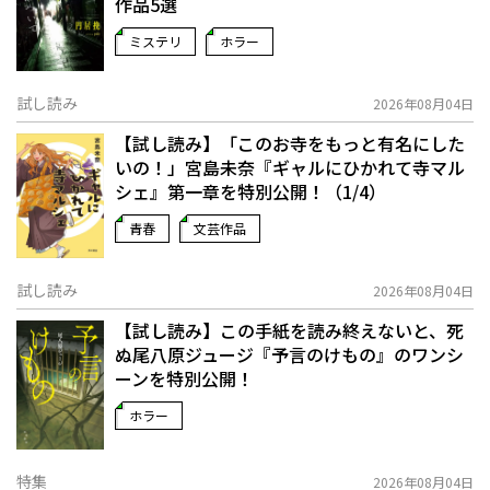
作品5選
ミステリ
ホラー
試し読み
2026年08月04日
【試し読み】「このお寺をもっと有名にした
いの！」宮島未奈『ギャルにひかれて寺マル
シェ』第一章を特別公開！（1/4）
青春
文芸作品
試し読み
2026年08月04日
【試し読み】この手紙を読み終えないと、死
ぬ――尾八原ジュージ『予言のけもの』のワンシ
ーンを特別公開！
ホラー
特集
2026年08月04日