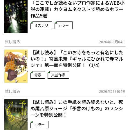
「ここでしか読めないプロ作家によるWEB小
説の連載」――カクヨムネクストで読めるホラー
作品5選
ミステリ
ホラー
試し読み
2026年08月04日
【試し読み】「このお寺をもっと有名にした
いの！」宮島未奈『ギャルにひかれて寺マル
シェ』第一章を特別公開！（1/4）
青春
文芸作品
試し読み
2026年08月04日
【試し読み】この手紙を読み終えないと、死
ぬ――尾八原ジュージ『予言のけもの』のワンシ
ーンを特別公開！
ホラー