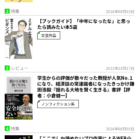
2
特集
2026年08月03日
【ブックガイド】「中年になったな」と思っ
たら読みたい本5選
文芸作品
3
レビュー
2022年10月17日
学生からの評価が散々だった教授が人気No.１
になり、経済誌の常連識者になったきっかけ――鎌
田浩毅『揺れる大地を賢く生きる』書評【評
者：小倉健一】
ノンフィクション系
4
特集
2026年08月05日
「ここでしか読めないプロ作家によるWEB小