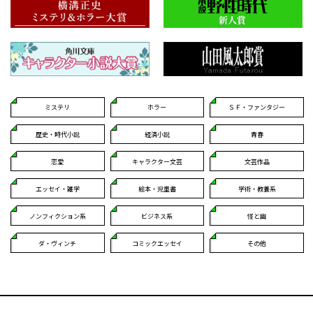
ミステリ
ホラー
ＳＦ・ファンタジー
歴史・時代小説
経済小説
青春
恋愛
キャラクター文芸
文芸作品
エッセイ・雑学
絵本・児童書
学術・教養系
ノンフィクション系
ビジネス系
怪と幽
ダ・ヴィンチ
コミックエッセイ
その他