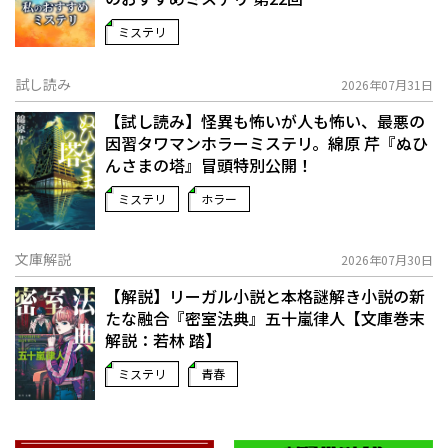
ミステリ
試し読み
2026年07月31日
【試し読み】怪異も怖いが人も怖い、最悪の
因習タワマンホラーミステリ。綿原 芹『ぬひ
んさまの塔』冒頭特別公開！
ミステリ
ホラー
文庫解説
2026年07月30日
【解説】リーガル小説と本格謎解き小説の新
たな融合――『密室法典』五十嵐律人【文庫巻末
解説：若林 踏】
ミステリ
青春