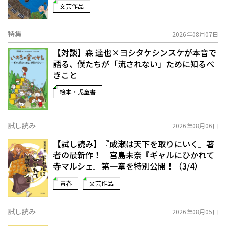
文芸作品
特集
2026年08月07日
【対談】森 達也×ヨシタケシンスケが本音で
語る、僕たちが「流されない」ために知るべ
きこと
絵本・児童書
試し読み
2026年08月06日
【試し読み】『成瀬は天下を取りにいく』著
者の最新作！ 宮島未奈『ギャルにひかれて
寺マルシェ』第一章を特別公開！（3/4）
青春
文芸作品
試し読み
2026年08月05日