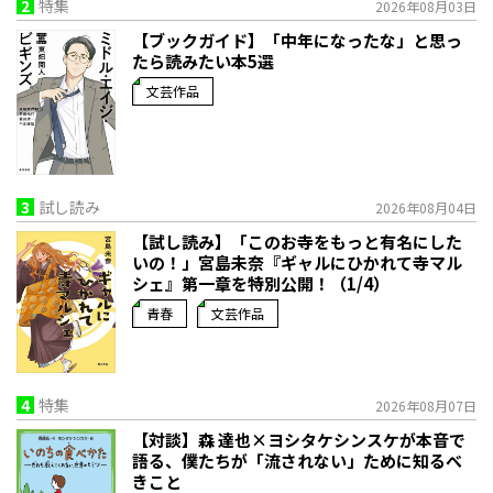
2
特集
2026年08月03日
【ブックガイド】「中年になったな」と思っ
たら読みたい本5選
文芸作品
3
試し読み
2026年08月04日
【試し読み】「このお寺をもっと有名にした
いの！」宮島未奈『ギャルにひかれて寺マル
シェ』第一章を特別公開！（1/4）
青春
文芸作品
4
特集
2026年08月07日
【対談】森 達也×ヨシタケシンスケが本音で
語る、僕たちが「流されない」ために知るべ
きこと