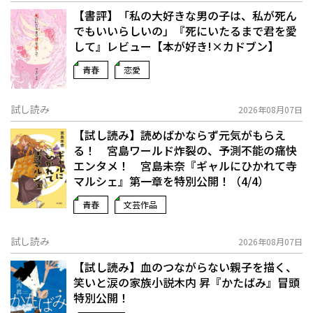
【書評】「私の大好きな男の子は、私が死ん
でもいいらしいの」――『死にいたるまで君を愛
して』レビュー【本が好き!×カドブン】
青春
恋愛
試し読み
2026年08月07日
【試し読み】読めばかならず元気がもらえ
る！ 宮島ワールド炸裂の、予測不能の痛快
エンタメ！ 宮島未奈『ギャルにひかれて寺
マルシェ』第一章を特別公開！（4/4）
青春
文芸作品
試し読み
2026年08月07日
【試し読み】血のつながらない親子を描く、
笑いと涙の家族小説――木内 昇『かたばみ』冒頭
特別公開！