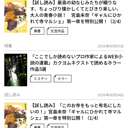
【試し読み】最高の幼なじみたちが織りな
す、ちょっぴり懐かしくてとびきり楽しい、
大人の青春小説！ 宮島未奈『ギャルにひか
れて寺マルシェ』第一章を特別公開！（2/4）
青春
文芸作品
特集
2026年08月05日
「ここでしか読めないプロ作家によるWEB小
説の連載」――カクヨムネクストで読めるホラー
作品5選
ミステリ
ホラー
試し読み
2026年08月04日
【試し読み】「このお寺をもっと有名にした
いの！」宮島未奈『ギャルにひかれて寺マル
シェ』第一章を特別公開！（1/4）
青春
文芸作品