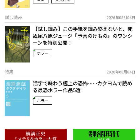
試し読み
2026年08月04日
【試し読み】この手紙を読み終えないと、死
ぬ――尾八原ジュージ『予言のけもの』のワンシ
ーンを特別公開！
ホラー
特集
2026年08月04日
活字で味わう極上の恐怖……カクヨムで読め
る最恐ホラー作品5選
ホラー