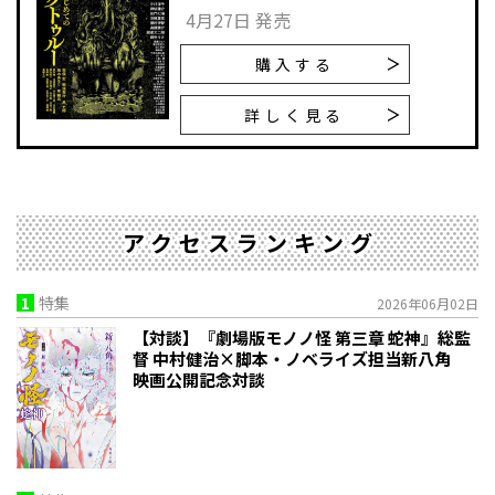
4月27日 発売
購入する
詳しく見る
アクセスランキング
1
特集
2026年06月02日
【対談】『劇場版モノノ怪 第三章 蛇神』総監
督 中村健治×脚本・ノベライズ担当新八角
映画公開記念対談