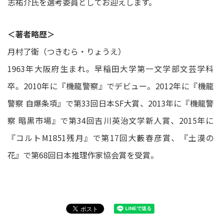
志祐介氏を選考委員としてお迎えします。
＜著者略歴＞
月村了衛（つきむら・りょうえ）
1963年大阪府生まれ。早稲田大学第一文学部文芸学科
卒。2010年に『機龍警察』でデビュー。2012年に『機龍
警察 自爆条項』で第33回日本SF大賞、2013年に『機龍警
察 暗黒市場』で第34回吉川英治文学新人賞、2015年に
『コルトM1851残月』で第17回大藪春彦賞、『土漠の
花』で第68回日本推理作家協会賞を受賞。