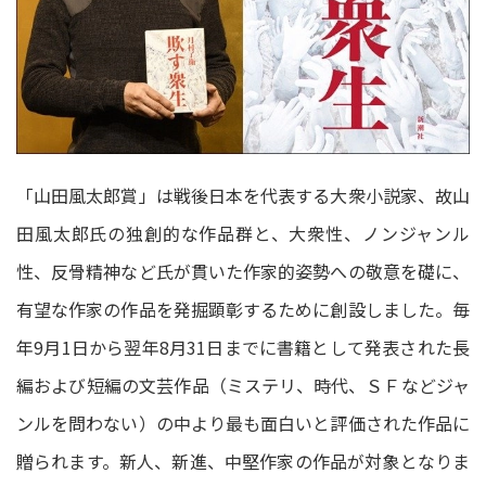
「山田風太郎賞」は戦後日本を代表する大衆小説家、故山
田風太郎氏の独創的な作品群と、大衆性、ノンジャンル
性、反骨精神など氏が貫いた作家的姿勢への敬意を礎に、
有望な作家の作品を発掘顕彰するために創設しました。毎
年9月1日から翌年8月31日までに書籍として発表された長
編および短編の文芸作品（ミステリ、時代、ＳＦなどジャ
ンルを問わない）の中より最も面白いと評価された作品に
贈られます。新人、新進、中堅作家の作品が対象となりま