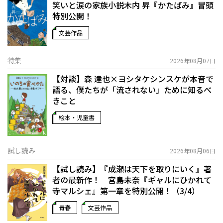
笑いと涙の家族小説――木内 昇『かたばみ』冒頭
特別公開！
文芸作品
特集
2026年08月07日
【対談】森 達也×ヨシタケシンスケが本音で
語る、僕たちが「流されない」ために知るべ
きこと
絵本・児童書
試し読み
2026年08月06日
【試し読み】『成瀬は天下を取りにいく』著
者の最新作！ 宮島未奈『ギャルにひかれて
寺マルシェ』第一章を特別公開！（3/4）
青春
文芸作品