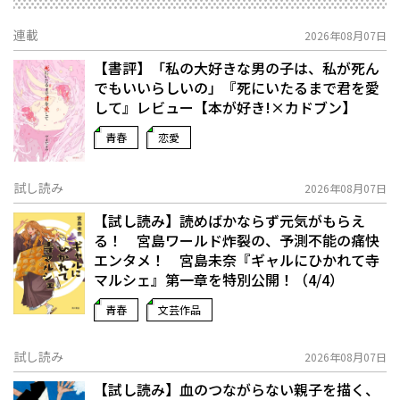
連載
2026年08月07日
【書評】「私の大好きな男の子は、私が死ん
でもいいらしいの」――『死にいたるまで君を愛
して』レビュー【本が好き!×カドブン】
青春
恋愛
試し読み
2026年08月07日
【試し読み】読めばかならず元気がもらえ
る！ 宮島ワールド炸裂の、予測不能の痛快
エンタメ！ 宮島未奈『ギャルにひかれて寺
マルシェ』第一章を特別公開！（4/4）
青春
文芸作品
試し読み
2026年08月07日
【試し読み】血のつながらない親子を描く、