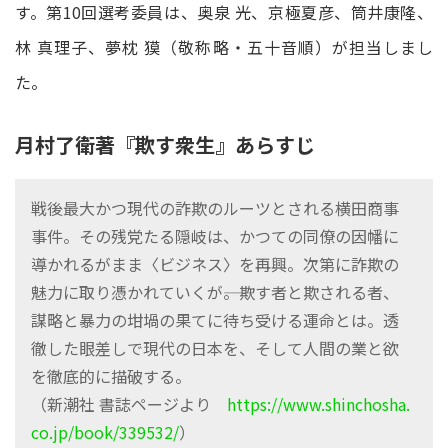
す。第10回選考委員は、奥泉 光、京極夏彦、筒井康隆、
林 真理子、夢枕 獏（敬称略・五十音順）が担当しまし
た。
月村了衛著『欺す衆生』あらすじ
戦後最大かつ現代の詐欺のルーツとされる横田商事
事件。その残党たる隠岐は、かつての同僚の因幡に
導かれるがまま〈ビジネス〉を再興。次第に詐欺の
魅力に取り憑かれていくが――。欺す者と欺される者、
謀略と暴力の坩堝の果てに待ち受ける運命とは。透
徹した眼差しで現代の日本を、そして人間の業と欲
を徹底的に描破する。
（新潮社 書誌ページより
https://www.shinchosha.
co.jp/book/339532/
）