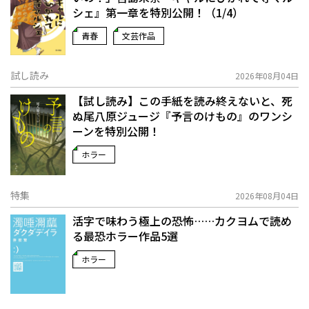
シェ』第一章を特別公開！（1/4）
青春
文芸作品
試し読み
2026年08月04日
【試し読み】この手紙を読み終えないと、死
ぬ――尾八原ジュージ『予言のけもの』のワンシ
ーンを特別公開！
ホラー
特集
2026年08月04日
活字で味わう極上の恐怖……カクヨムで読め
る最恐ホラー作品5選
ホラー