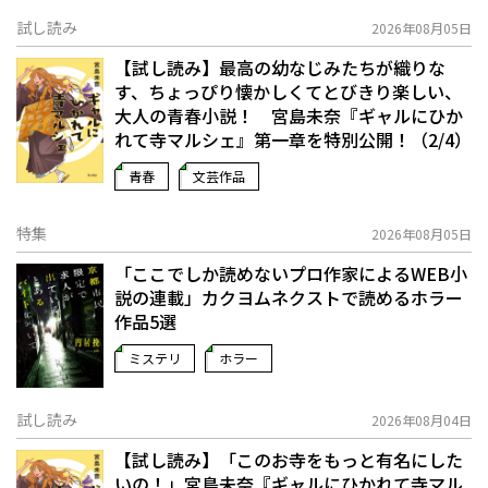
試し読み
2026年08月05日
【試し読み】最高の幼なじみたちが織りな
す、ちょっぴり懐かしくてとびきり楽しい、
大人の青春小説！ 宮島未奈『ギャルにひか
れて寺マルシェ』第一章を特別公開！（2/4）
青春
文芸作品
特集
2026年08月05日
「ここでしか読めないプロ作家によるWEB小
説の連載」――カクヨムネクストで読めるホラー
作品5選
ミステリ
ホラー
試し読み
2026年08月04日
【試し読み】「このお寺をもっと有名にした
いの！」宮島未奈『ギャルにひかれて寺マル