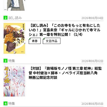
2
試し読み
2026年08月04日
【試し読み】「このお寺をもっと有名にした
いの！」宮島未奈『ギャルにひかれて寺マル
シェ』第一章を特別公開！（1/4）
青春
文芸作品
3
特集
2026年06月02日
【対談】『劇場版モノノ怪 第三章 蛇神』総監
督 中村健治×脚本・ノベライズ担当新八角
映画公開記念対談
4
特集
2026年08月05日