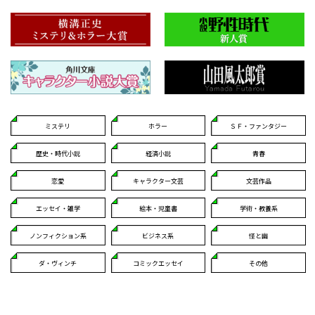
ミステリ
ホラー
ＳＦ・ファンタジー
歴史・時代小説
経済小説
青春
恋愛
キャラクター文芸
文芸作品
エッセイ・雑学
絵本・児童書
学術・教養系
ノンフィクション系
ビジネス系
怪と幽
ダ・ヴィンチ
コミックエッセイ
その他