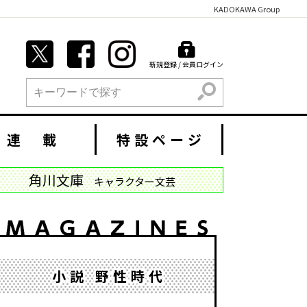
KADOKAWA Group
新規登録 / 会員ログイン
検索
連 載
特設ページ
角川文庫
キャラクター文芸
小説 野性時代