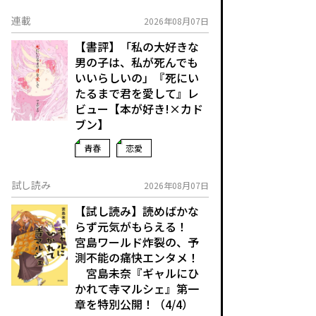
連載
2026年08月07日
【書評】「私の大好きな
男の子は、私が死んでも
いいらしいの」――『死にい
たるまで君を愛して』レ
ビュー【本が好き!×カド
ブン】
青春
恋愛
試し読み
2026年08月07日
【試し読み】読めばかな
らず元気がもらえる！
宮島ワールド炸裂の、予
測不能の痛快エンタメ！
宮島未奈『ギャルにひ
かれて寺マルシェ』第一
章を特別公開！（4/4）