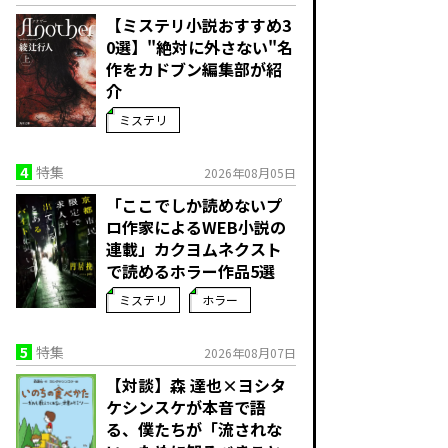
【ミステリ小説おすすめ3
0選】"絶対に外さない"名
作をカドブン編集部が紹
介
ミステリ
4
特集
2026年08月05日
「ここでしか読めないプ
ロ作家によるWEB小説の
連載」――カクヨムネクスト
で読めるホラー作品5選
ミステリ
ホラー
5
特集
2026年08月07日
【対談】森 達也×ヨシタ
ケシンスケが本音で語
る、僕たちが「流されな