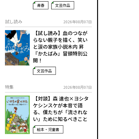
青春
文芸作品
試し読み
2026年08月07日
【試し読み】血のつなが
らない親子を描く、笑い
と涙の家族小説――木内 昇
『かたばみ』冒頭特別公
開！
文芸作品
特集
2026年08月07日
【対談】森 達也×ヨシタ
ケシンスケが本音で語
る、僕たちが「流されな
い」ために知るべきこと
絵本・児童書