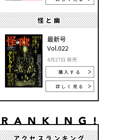
怪と幽
最新号
Vol.022
4月27日 発売
購入する
詳しく見る
アクセスランキング