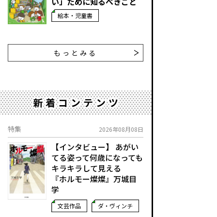
い」ために知るべきこと
絵本・児童書
もっとみる
新着コンテンツ
特集
2026年08月08日
【インタビュー】 あがい
てる姿って何歳になっても
キラキラして見える
『ホルモー燦燦』万城目
学
文芸作品
ダ・ヴィンチ