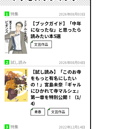
1
特集
2026年08月03日
【ブックガイド】「中年
になったな」と思ったら
読みたい本5選
文芸作品
2
試し読み
2026年08月04日
【試し読み】「このお寺
をもっと有名にしたい
の！」宮島未奈『ギャル
にひかれて寺マルシェ』
第一章を特別公開！（1/
4）
青春
文芸作品
3
特集
2022年12月14日