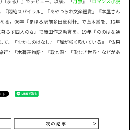
に〇（まる）』でデビュー。以後、『
月魚
』『
ロマンス小説
。『悶絶スパイラル』『あやつられ文楽鑑賞』『本屋さん
める。06年『まほろ駅前多田便利軒』で直木賞を、12年
に暮らす四人の女』で織田作之助賞を、19年『ののはな通
して、『むかしのはなし』『風が強く吹いている』『仏果
旅行』『木暮荘物語』『政と源』『愛なき世界』などがあ
次の記事