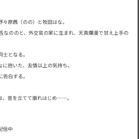
野々原茜（のの）と牧田はな。
舌なののと、外交官の家に生まれ、天真爛漫で甘え上手の
同士となる。
なに抱いた、友情以上の気持ち。
に告白する。
は、音を立てて崩れはじめ……。
配信中