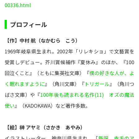
00336.html
プロフィール
【作】中村 航（なかむら こう）
1969年岐阜県生まれ。2002年「リレキショ」で文藝賞を
受賞しデビュー。芥川賞候補作『夏休み』のほか、『100
回泣くこと』（ともに集英社文庫）『
僕の好きな人が、よ
く眠れますように
』（角川文庫）『
トリガール
』（角川つ
ばさ文庫）や『
100年後も読まれる名作(11) オズの魔法
使い
』（KADOKAWA）など著作多数。
【絵】榊 アヤミ（さかき あやみ）
イラストレーター。神奈川県生まれ。「
新訳 赤毛のア