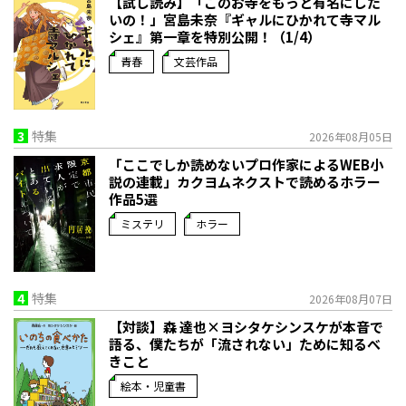
【試し読み】「このお寺をもっと有名にした
いの！」宮島未奈『ギャルにひかれて寺マル
シェ』第一章を特別公開！（1/4）
青春
文芸作品
3
特集
2026年08月05日
「ここでしか読めないプロ作家によるWEB小
説の連載」――カクヨムネクストで読めるホラー
作品5選
ミステリ
ホラー
4
特集
2026年08月07日
【対談】森 達也×ヨシタケシンスケが本音で
語る、僕たちが「流されない」ために知るべ
きこと
絵本・児童書