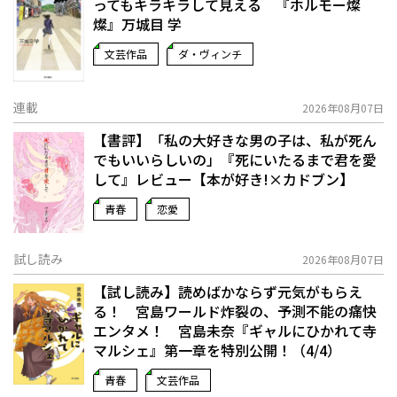
ってもキラキラして見える 『ホルモー燦
燦』万城目 学
文芸作品
ダ・ヴィンチ
連載
2026年08月07日
【書評】「私の大好きな男の子は、私が死ん
でもいいらしいの」――『死にいたるまで君を愛
して』レビュー【本が好き!×カドブン】
青春
恋愛
試し読み
2026年08月07日
【試し読み】読めばかならず元気がもらえ
る！ 宮島ワールド炸裂の、予測不能の痛快
エンタメ！ 宮島未奈『ギャルにひかれて寺
マルシェ』第一章を特別公開！（4/4）
青春
文芸作品