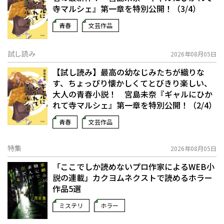
寺マルシェ』第一章を特別公開！（3/4）
青春
文芸作品
試し読み
2026年08月05日
【試し読み】最高の幼なじみたちが織りな
す、ちょっぴり懐かしくてとびきり楽しい、
大人の青春小説！ 宮島未奈『ギャルにひか
れて寺マルシェ』第一章を特別公開！（2/4）
青春
文芸作品
特集
2026年08月05日
「ここでしか読めないプロ作家によるWEB小
説の連載」――カクヨムネクストで読めるホラー
作品5選
ミステリ
ホラー