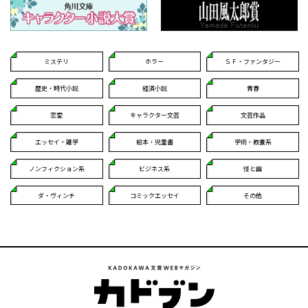
ミステリ
ホラー
ＳＦ・ファンタジー
歴史・時代小説
経済小説
青春
恋愛
キャラクター文芸
文芸作品
エッセイ・雑学
絵本・児童書
学術・教養系
ノンフィクション系
ビジネス系
怪と幽
ダ・ヴィンチ
コミックエッセイ
その他