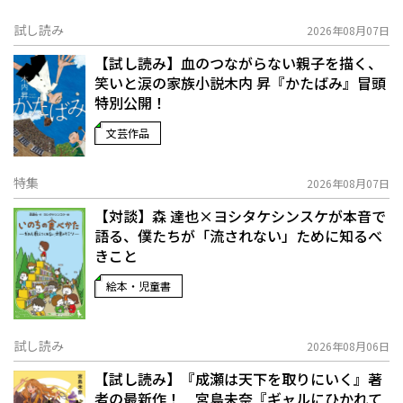
試し読み
2026年08月07日
【試し読み】血のつながらない親子を描く、
笑いと涙の家族小説――木内 昇『かたばみ』冒頭
特別公開！
文芸作品
特集
2026年08月07日
【対談】森 達也×ヨシタケシンスケが本音で
語る、僕たちが「流されない」ために知るべ
きこと
絵本・児童書
試し読み
2026年08月06日
【試し読み】『成瀬は天下を取りにいく』著
者の最新作！ 宮島未奈『ギャルにひかれて