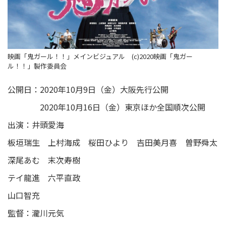
映画「鬼ガール！！」メインビジュアル (c)2020映画「鬼ガー
ル！！」製作委員会
公開日：2020年10月9日（金）大阪先行公開
2020年10月16日（金）東京ほか全国順次公開
出演：井頭愛海
板垣瑞生 上村海成 桜田ひより 吉田美月喜 曽野舜太
深尾あむ 末次寿樹
テイ龍進 六平直政
山口智充
監督：瀧川元気