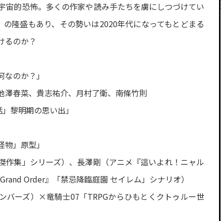
宇宙的恐怖。多くの作家や読み手たちを虜にしつづけてい
〉の隆盛もあり、その勢いは2020年代になってもとどまる
けるのか？
何なのか？」
池澤春菜、貴志祐介、月村了衛、南條竹則
神話」黎明期の思い出」
怪物」原型」
傑作集」シリーズ）、長澤剛（アニメ『這いよれ！ニャル
rand Order』「禁忌降臨庭園 セイレム」シナリオ）
バーズ）×竜騎士07「TRPGからひもとくクトゥルー世