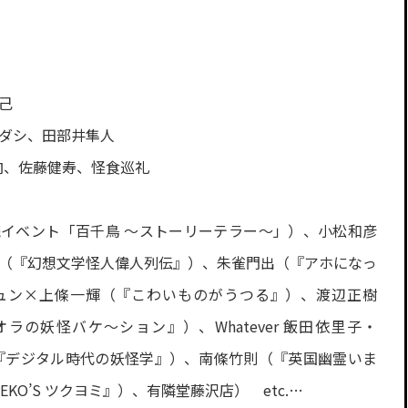
己
キダシ、田部井隼人
向、佐藤健寿、怪食巡礼
イベント「百千鳥 ～ストーリーテラー～」）、小松和彦
一（『幻想文学怪人偉人列伝』）、朱雀門出（『アホになっ
ュン×上條一輝（『こわいものがうつる』）、渡辺正樹
の妖怪バケ～ション』）、Whatever 飯田依里子・
『デジタル時代の妖怪学』）、南條竹則（『英国幽霊いま
NEKO’S ツクヨミ』）、有隣堂藤沢店） etc.…