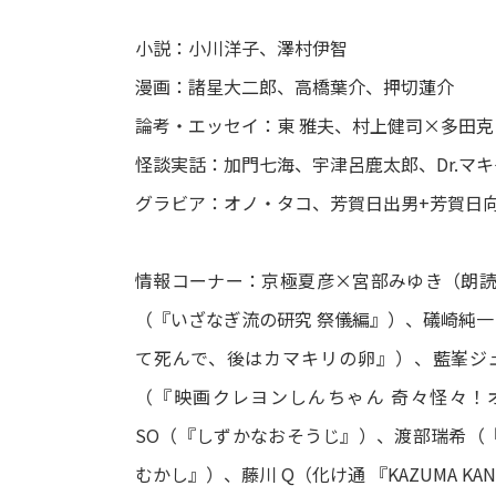
小説：小川洋子、澤村伊智
漫画：諸星大二郎、高橋葉介、押切蓮介
論考・エッセイ：東 雅夫、村上健司×多田克
怪談実話：加門七海、宇津呂鹿太郎、Dr.マ
グラビア：オノ・タコ、芳賀日出男+芳賀日
情報コーナー：京極夏彦×宮部みゆき（朗読
（『いざなぎ流の研究 祭儀編』）、礒崎純
て死んで、後はカマキリの卵』）、藍峯ジ
（『映画クレヨンしんちゃん 奇々怪々！オラ
SO（『しずかなおそうじ』）、渡部瑞希（
むかし』）、藤川 Q（化け通 『KAZUMA KA