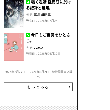
囁く逆婿 怪民研に於け
4
る記録と推理
著者
三津田信三
発売日：2026年07月24日
今日もご自愛をひとさ
5
じ。
著者
utaco
発売日：2026年06月12日
2026年7月27日 － 2026年8月2日 紀伊國屋書店調
べ
もっとみる