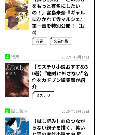
をもっと有名にしたい
の！」宮島未奈『ギャル
にひかれて寺マルシェ』
第一章を特別公開！（1/
4）
青春
文芸作品
4
特集
2022年12月14日
【ミステリ小説おすすめ3
0選】"絶対に外さない"名
作をカドブン編集部が紹
介
ミステリ
5
試し読み
2026年08月07日
【試し読み】血のつなが
らない親子を描く、笑い
と涙の家族小説――木内 昇