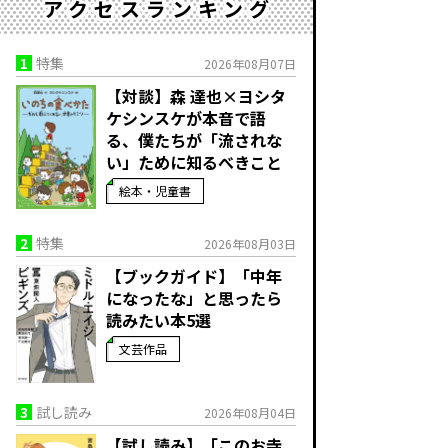
アクセスランキング
1
特集
2026年08月07日
【対談】森 達也×ヨシタ
ケシンスケが本音で語
る、僕たちが「流されな
い」ために知るべきこと
絵本・児童書
2
特集
2026年08月03日
【ブックガイド】「中年
になったな」と思ったら
読みたい本5選
文芸作品
3
試し読み
2026年08月04日
【試し読み】「このお寺