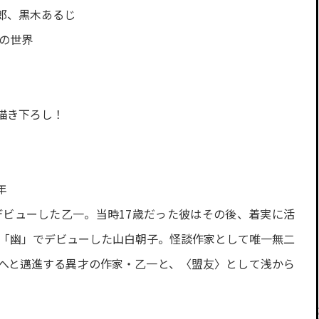
郎、黒木あるじ
の世界
描き下ろし！
年
デビューした乙一。当時17歳だった彼はその後、着実に活
に「幽」でデビューした山白朝子。怪談作家として唯一無二
へと邁進する異才の作家・乙一と、〈盟友〉として浅から