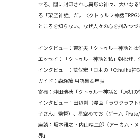
する、闇に封印されし異形の神々、大いなる
る「架空神話」だ。〈クトゥルフ神話TRPG
ところを知らない。なぜ人々の心を掴みつづ
インタビュー：東雅夫「クトゥルー神話とは
エッセイ：「クトゥルー神話と私」朝松健、
インタビュー：荒俣宏「日本の「Cthulhu
ガイド：森瀬繚 用語集＆年表
寄稿：沖田瑞穂「クトゥルー神話と「原初の
インタビュー：田辺剛（漫画「ラヴクラフト
子さん』監督）、星空めてお（ゲーム『Fate/G
座談：坂本雅之・内山靖二郎（アーカム・メン
界」