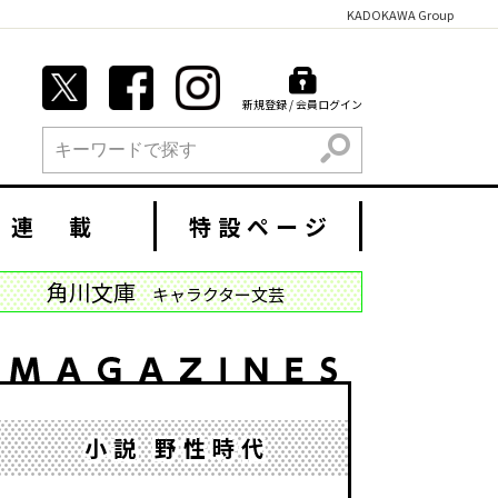
KADOKAWA Group
新規登録 / 会員ログイン
検索
連 載
特設ページ
角川文庫
キャラクター文芸
小説 野性時代