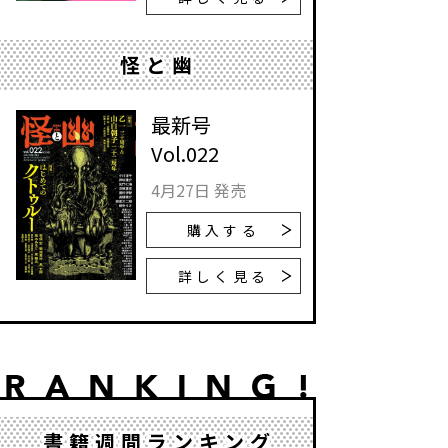
怪と幽
最新号
Vol.022
4月27日 発売
購入する
詳しく見る
書籍週間ランキング