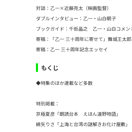
対談：乙一×近藤亮太（映画監督）
ダブルインタビュー：乙一・山白朝子
ブックガイド：千街晶之 乙一・山白コメン
寄稿：「乙一 三十周年に寄せて」舞城王太
寄稿：乙一 三十周年記念エッセイ
もくじ
◆特集のほか連載など多数
特別掲載：
京極夏彦「朗読台本 えほん遠野物語」
綿矢りさ「上海と台湾の謎解きお化け屋敷」