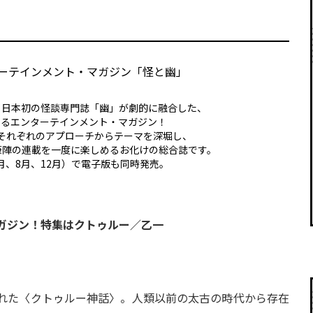
ーテインメント・マガジン「怪と幽」
」日本初の怪談専門誌「幽」が劇的に融合した、
贈るエンターテインメント・マガジン！
それぞれのアプローチからテーマを深堀し、
筆陣の連載を一度に楽しめるお化けの総合誌です。
月、8月、12月）で電子版も同時発売。
ガジン！特集はクトゥルー／乙一
れた〈クトゥルー神話〉。人類以前の太古の時代から存在