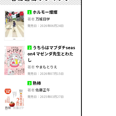
ホルモー燦燦
1
著者
万城目学
発売日：2026年06月24日
うちらはマブダチseas
2
on4 マゼンダ先生とわた
し
著者
やまもとりえ
発売日：2026年07月15日
熟柿
3
著者
佐藤正午
発売日：2025年03月27日