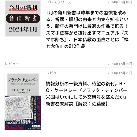
プレスリリース
2024年01月10日
1月の角川新書は昨年までの習慣を改め
る、祈願・瞑想の由来と内実を知るとい
う、新年の幕開けに最適の作品で飾る！
スマホ依存から抜け出すマニュアル『ス
マホ断ち』、日本仏教の面白さとは『禅
と念仏』の計2作品
レビュー
2023年12月25日
レビュー
2023年12月25日
情報分析の一級資料、待望の復刊。――H・
O・ヤードレー『ブラック・チェンバー
米国はいかにして外交暗号を盗んだか』
新書巻末解説【解説：佐藤優】