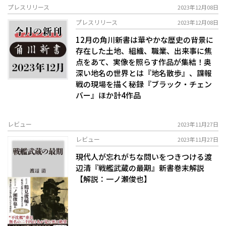
プレスリリース
2023年12月08日
プレスリリース
2023年12月08日
12月の角川新書は華やかな歴史の背景に
存在した土地、組織、職業、出来事に焦
点をあて、実像を照らす作品が集結！奥
深い地名の世界とは『地名散歩』、諜報
戦の現場を描く秘録『ブラック・チェン
バー』ほか計4作品
レビュー
2023年11月27日
レビュー
2023年11月27日
現代人が忘れがちな問いをつきつける――渡
辺清『戦艦武蔵の最期』新書巻末解説
【解説：一ノ瀬俊也】