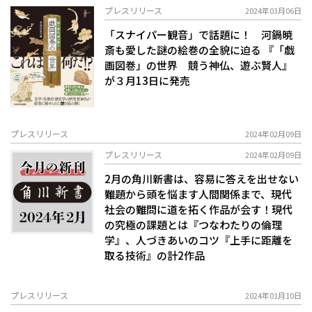
プレスリリース
2024年03月06日
「スナイパー観音」で話題に！ 河鍋暁
斎も愛した謎の絵巻の全貌に迫る 『「戯
画図巻」の世界 競う神仏、遊ぶ賢人』
が３月13日に発売
プレスリリース
2024年02月09日
プレスリリース
2024年02月09日
2月の角川新書は、容易に答えを出せない
難題から頭を悩ます人間関係まで、現代
社会の難問に道を拓く作品が会す！現代
の究極の課題とは『つなわたりの倫理
学』、人づきあいのコツ『上手に距離を
取る技術』の計2作品
プレスリリース
2024年01月10日