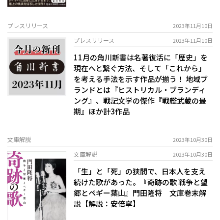
プレスリリース
2023年11月10日
プレスリリース
2023年11月10日
11月の角川新書は名著復活に「歴史」を
現在へと繋ぐ方法、そして「これから」
を考える手法を示す作品が揃う！ 地域ブ
ランドとは『ヒストリカル・ブランディ
ング』、戦記文学の傑作『戦艦武蔵の最
期』ほか計3作品
文庫解説
2023年10月30日
文庫解説
2023年10月30日
「生」と「死」の狭間で、日本人を支え
続けた歌があった。――『奇跡の歌 戦争と望
郷とペギー葉山』門田隆将 文庫巻末解
説【解説：安倍寧】