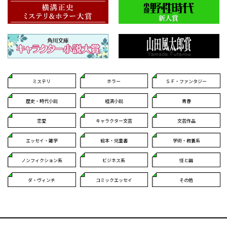
ミステリ
ホラー
ＳＦ・ファンタジー
歴史・時代小説
経済小説
青春
恋愛
キャラクター文芸
文芸作品
エッセイ・雑学
絵本・児童書
学術・教養系
ノンフィクション系
ビジネス系
怪と幽
ダ・ヴィンチ
コミックエッセイ
その他