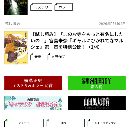
ミステリ
ホラー
試し読み
2026年08月04日
【試し読み】「このお寺をもっと有名にした
いの！」宮島未奈『ギャルにひかれて寺マル
シェ』第一章を特別公開！（1/4）
青春
文芸作品
ミステリ
ホラー
ＳＦ・ファンタジー