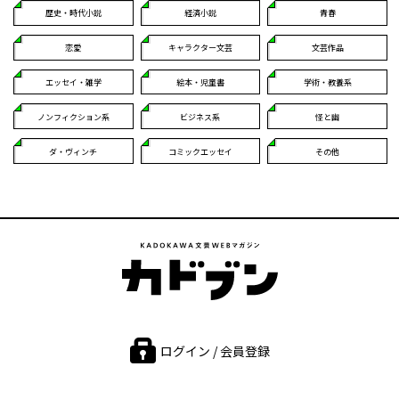
歴史・時代小説
経済小説
青春
恋愛
キャラクター文芸
文芸作品
エッセイ・雑学
絵本・児童書
学術・教養系
ノンフィクション系
ビジネス系
怪と幽
ダ・ヴィンチ
コミックエッセイ
その他
ログイン / 会員登録