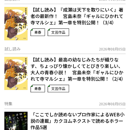
【試し読み】『成瀬は天下を取りにいく』著
者の最新作！ 宮島未奈『ギャルにひかれて
寺マルシェ』第一章を特別公開！（3/4）
青春
文芸作品
試し読み
2026年08月05日
【試し読み】最高の幼なじみたちが織りな
す、ちょっぴり懐かしくてとびきり楽しい、
大人の青春小説！ 宮島未奈『ギャルにひか
れて寺マルシェ』第一章を特別公開！（2/4）
青春
文芸作品
特集
2026年08月05日
「ここでしか読めないプロ作家によるWEB小
説の連載」――カクヨムネクストで読めるホラー
作品5選