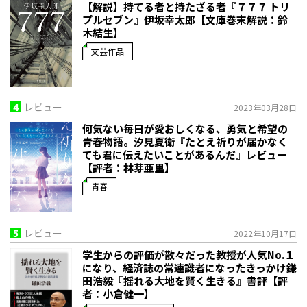
【解説】持てる者と持たざる者――『７７７ トリ
プルセブン』伊坂幸太郎【文庫巻末解説：鈴
木結生】
文芸作品
4
レビュー
2023年03月28日
何気ない毎日が愛おしくなる、勇気と希望の
青春物語。――汐見夏衛『たとえ祈りが届かなく
ても君に伝えたいことがあるんだ』レビュー
【評者：林芽亜里】
青春
5
レビュー
2022年10月17日
学生からの評価が散々だった教授が人気No.１
になり、経済誌の常連識者になったきっかけ――鎌
田浩毅『揺れる大地を賢く生きる』書評【評
者：小倉健一】