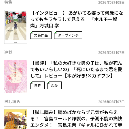
特集
2026年08月08日
【インタビュー】 あがいてる姿って何歳にな
ってもキラキラして見える 『ホルモー燦
燦』万城目 学
文芸作品
ダ・ヴィンチ
連載
2026年08月07日
【書評】「私の大好きな男の子は、私が死ん
でもいいらしいの」――『死にいたるまで君を愛
して』レビュー【本が好き!×カドブン】
青春
恋愛
試し読み
2026年08月07日
【試し読み】読めばかならず元気がもらえ
る！ 宮島ワールド炸裂の、予測不能の痛快
エンタメ！ 宮島未奈『ギャルにひかれて寺