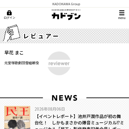
KADOKAWA Group
ログイン
menu
レビュアー
早花 まこ
元宝塚歌劇団雪組娘役
2026年08月06日
【イベントレポート】池井戸潤作品が初の舞
台化！ しかもまさかの爆音ミュージカル!?――ミ
ュージカル「民王」製作発表記者会見レポー