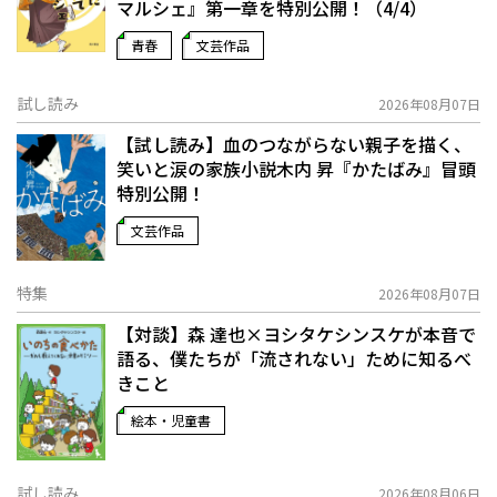
マルシェ』第一章を特別公開！（4/4）
青春
文芸作品
試し読み
2026年08月07日
【試し読み】血のつながらない親子を描く、
笑いと涙の家族小説――木内 昇『かたばみ』冒頭
特別公開！
文芸作品
特集
2026年08月07日
【対談】森 達也×ヨシタケシンスケが本音で
語る、僕たちが「流されない」ために知るべ
きこと
絵本・児童書
試し読み
2026年08月06日