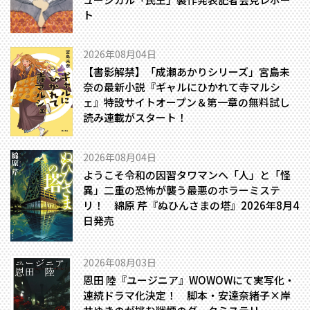
ト
2026年08月04日
【書影解禁】「成瀬あかりシリーズ」宮島未
奈の最新小説『ギャルにひかれて寺マルシ
ェ』特設サイトオープン＆第一章の無料試し
読み連載がスタート！
2026年08月04日
ようこそ令和の因習タワマンへ――「人」と「怪
異」二重の恐怖が襲う最悪のホラーミステ
リ！ 綿原 芹『ぬひんさまの塔』2026年8月4
日発売
2026年08月03日
恩田 陸『ユージニア』WOWOWにて実写化・
連続ドラマ化決定！ 脚本・安達奈緒子×岸