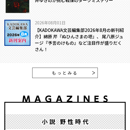
井ゆきのが挑む戦慄のダークミステリー
2026年08月01日
【KADOKAWA文芸編集部2026年8月の新刊紹
介】綿原 芹『ぬひんさまの塔』、 尾八原ジュ
ージ『予言のけもの』など注目作が盛りだく
さん！
もっとみる
小説 野性時代