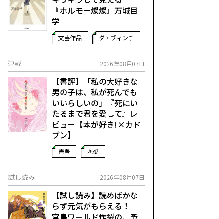
『ホルモー燦燦』万城目
学
文芸作品
ダ・ヴィンチ
連載
2026年08月07日
【書評】「私の大好きな
男の子は、私が死んでも
いいらしいの」――『死にい
たるまで君を愛して』レ
ビュー【本が好き!×カド
ブン】
青春
恋愛
試し読み
2026年08月07日
【試し読み】読めばかな
らず元気がもらえる！
宮島ワールド炸裂の、予