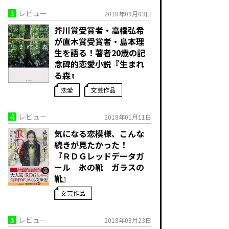
3
レビュー
2018年09月03日
芥川賞受賞者・高橋弘希
が直木賞受賞者・島本理
生を語る！著者20歳の記
念碑的恋愛小説『生まれ
る森』
恋愛
文芸作品
4
レビュー
2018年01月11日
気になる恋模様、こんな
続きが見たかった！
『ＲＤＧレッドデータガ
ール 氷の靴 ガラスの
靴』
文芸作品
5
レビュー
2018年08月23日