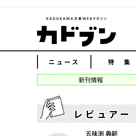
ニュース
特 集
新刊情報
レビュアー
五味渕 典嗣