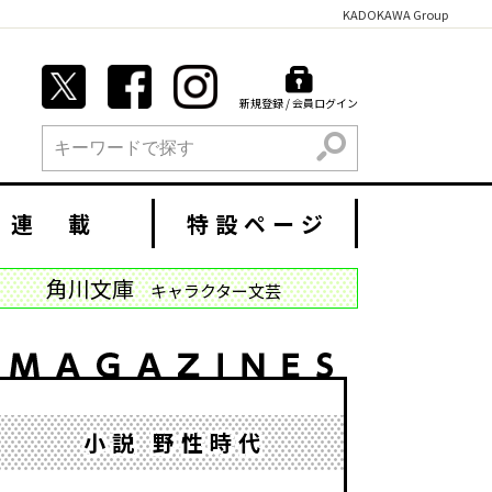
KADOKAWA Group
新規登録 / 会員ログイン
検索
連 載
特設ページ
角川文庫
キャラクター文芸
小説 野性時代