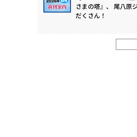
さまの塔』、 尾八原
だくさん！