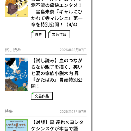
測不能の痛快エンタメ！
宮島未奈『ギャルにひ
かれて寺マルシェ』第一
章を特別公開！（4/4）
青春
文芸作品
試し読み
2026年08月07日
【試し読み】血のつなが
らない親子を描く、笑い
と涙の家族小説――木内 昇
『かたばみ』冒頭特別公
開！
文芸作品
特集
2026年08月07日
【対談】森 達也×ヨシタ
ケシンスケが本音で語