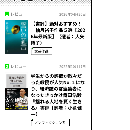
1
レビュー
2026年04月20日
【書評】絶対おすすめ！
柚月裕子作品５選【202
6年最新版】（選者：大矢
博子）
文芸作品
2
レビュー
2022年10月17日
学生からの評価が散々だ
った教授が人気No.１にな
り、経済誌の常連識者に
なったきっかけ――鎌田浩毅
『揺れる大地を賢く生き
る』書評【評者：小倉健
一】
ノンフィクション系