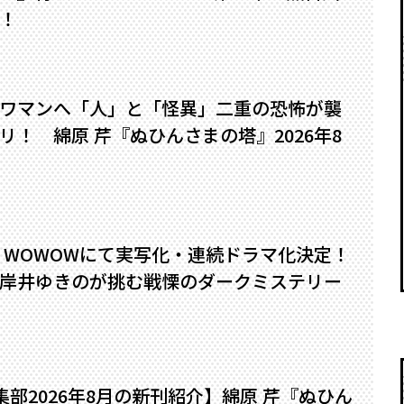
！
ワマンへ――「人」と「怪異」二重の恐怖が襲
！ 綿原 芹『ぬひんさまの塔』2026年8
』WOWOWにて実写化・連続ドラマ化決定！
岸井ゆきのが挑む戦慄のダークミステリー
編集部2026年8月の新刊紹介】綿原 芹『ぬひん