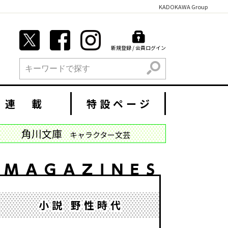
KADOKAWA Group
新規登録 / 会員ログイン
検索
連 載
特設ページ
角川文庫
キャラクター文芸
小説 野性時代