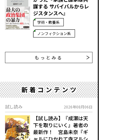
謀する サバイバルからレ
ジスタンスへ』
学術・教養系
ノンフィクション系
もっとみる
新着コンテンツ
試し読み
2026年08月06日
【試し読み】『成瀬は天
下を取りにいく』著者の
最新作！ 宮島未奈『ギ
ャルにひかれて寺マルシ