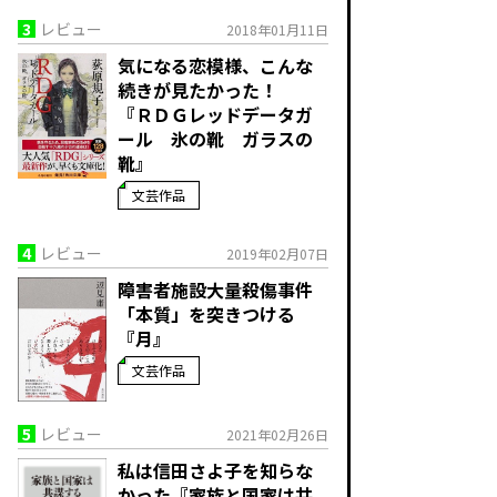
3
レビュー
2018年01月11日
気になる恋模様、こんな
続きが見たかった！
『ＲＤＧレッドデータガ
ール 氷の靴 ガラスの
靴』
文芸作品
4
レビュー
2019年02月07日
障害者施設大量殺傷事件
「本質」を突きつける
『月』
文芸作品
5
レビュー
2021年02月26日
私は信田さよ子を知らな
かった『家族と国家は共