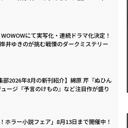
』WOWOWにて実写化・連続ドラマ化決定！
岸井ゆきのが挑む戦慄のダークミステリー
編集部2026年8月の新刊紹介】綿原 芹『ぬひん
ジュージ『予言のけもの』など注目作が盛り
い！ホラー小説フェア」8月13日まで開催中！