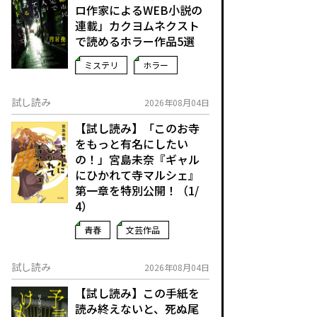
ロ作家によるWEB小説の
連載」――カクヨムネクスト
で読めるホラー作品5選
ミステリ
ホラー
試し読み
2026年08月04日
【試し読み】「このお寺
をもっと有名にしたい
の！」宮島未奈『ギャル
にひかれて寺マルシェ』
第一章を特別公開！（1/
4）
青春
文芸作品
試し読み
2026年08月04日
【試し読み】この手紙を
読み終えないと、死ぬ――尾