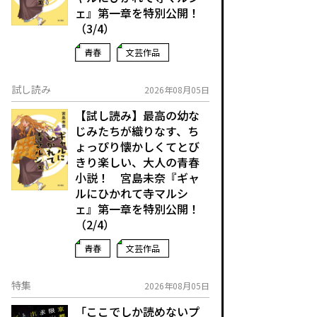
ェ』第一章を特別公開！
（3/4）
青春
文芸作品
試し読み
2026年08月05日
【試し読み】最高の幼な
じみたちが織りなす、ち
ょっぴり懐かしくてとび
きり楽しい、大人の青春
小説！ 宮島未奈『ギャ
ルにひかれて寺マルシ
ェ』第一章を特別公開！
（2/4）
青春
文芸作品
特集
2026年08月05日
「ここでしか読めないプ