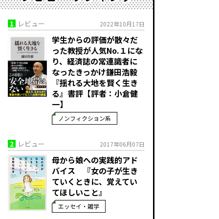
1
レビュー
2022年10月17日
学生からの評価が散々だ
った教授が人気No.１にな
り、経済誌の常連識者に
なったきっかけ――鎌田浩毅
『揺れる大地を賢く生き
る』書評【評者：小倉健
一】
ノンフィクション系
2
レビュー
2017年06月07日
母から娘への実践的アド
バイス 『女の子が生き
ていくときに、覚えてい
てほしいこと』
エッセイ・雑学