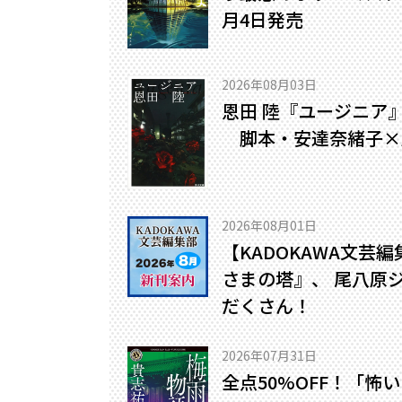
月4日発売
2026年08月03日
恩田 陸『ユージニア
脚本・安達奈緒子×
2026年08月01日
【KADOKAWA文芸
さまの塔』、 尾八原
だくさん！
2026年07月31日
全点50%OFF！「怖