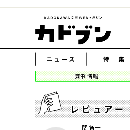
ニュース
特 集
新刊情報
レビュアー
関 智一