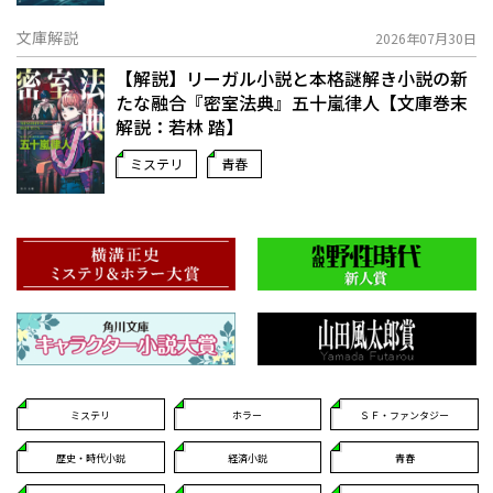
文庫解説
2026年07月30日
【解説】リーガル小説と本格謎解き小説の新
たな融合――『密室法典』五十嵐律人【文庫巻末
解説：若林 踏】
ミステリ
青春
ミステリ
ホラー
ＳＦ・ファンタジー
歴史・時代小説
経済小説
青春