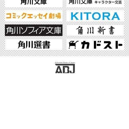
ABJマークは、この電子書店・電子書籍配信サービスが、著作権者からコンテンツ使
用許諾を得た正規版配信サービスであることを示す登録商標（登録番号 第6091713
号）です。ABJマークの詳細、ABJマークを掲示しているサービスの一覧はこちら。
https://aebs.or.jp/
©2026 KADOKAWA All Rights Reserved.