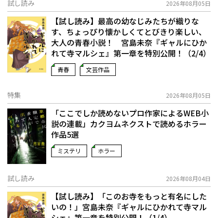
試し読み
2026年08月05日
【試し読み】最高の幼なじみたちが織りな
す、ちょっぴり懐かしくてとびきり楽しい、
大人の青春小説！ 宮島未奈『ギャルにひか
れて寺マルシェ』第一章を特別公開！（2/4）
青春
文芸作品
特集
2026年08月05日
「ここでしか読めないプロ作家によるWEB小
説の連載」――カクヨムネクストで読めるホラー
作品5選
ミステリ
ホラー
試し読み
2026年08月04日
【試し読み】「このお寺をもっと有名にした
いの！」宮島未奈『ギャルにひかれて寺マル
シェ』第一章を特別公開！（1/4）