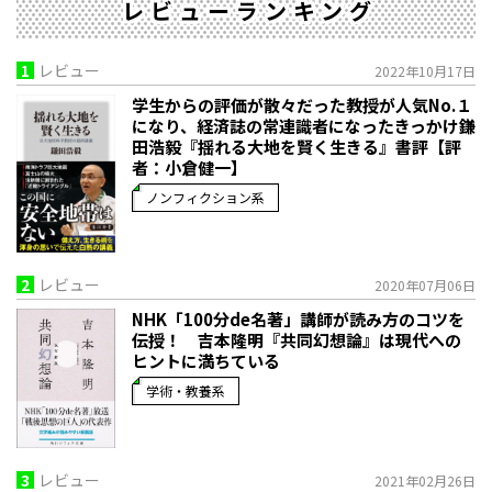
レビューランキング
1
レビュー
2022年10月17日
学生からの評価が散々だった教授が人気No.１
になり、経済誌の常連識者になったきっかけ――鎌
田浩毅『揺れる大地を賢く生きる』書評【評
者：小倉健一】
ノンフィクション系
2
レビュー
2020年07月06日
NHK「100分de名著」講師が読み方のコツを
伝授！ 吉本隆明『共同幻想論』は現代への
ヒントに満ちている
学術・教養系
3
レビュー
2021年02月26日