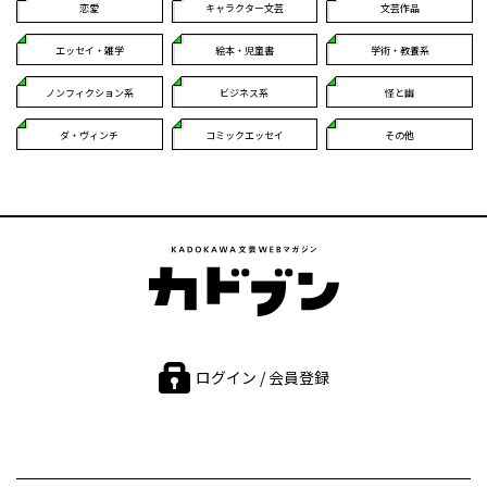
恋愛
キャラクター文芸
文芸作品
エッセイ・雑学
絵本・児童書
学術・教養系
ノンフィクション系
ビジネス系
怪と幽
ダ・ヴィンチ
コミックエッセイ
その他
ログイン / 会員登録