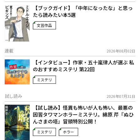
【ブックガイド】「中年になったな」と思っ
たら読みたい本5選
文芸作品
連載
2026年08月02日
【インタビュー】作家・五十嵐律人が選ぶ 私
のおすすめミステリ 第22回
ミステリ
試し読み
2026年07月31日
【試し読み】怪異も怖いが人も怖い、最悪の
因習タワマンホラーミステリ。綿原 芹『ぬひ
んさまの塔』冒頭特別公開！
ミステリ
ホラー