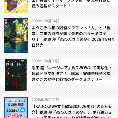
読み連載がスタート！
2026年08月04日
ようこそ令和の因習タワマンへ――「人」と「怪
異」二重の恐怖が襲う最悪のホラーミステ
リ！ 綿原 芹『ぬひんさまの塔』2026年8月4
日発売
2026年08月03日
恩田 陸『ユージニア』WOWOWにて実写化・
連続ドラマ化決定！ 脚本・安達奈緒子×岸
井ゆきのが挑む戦慄のダークミステリー
2026年08月01日
【KADOKAWA文芸編集部2026年8月の新刊紹
介】綿原 芹『ぬひんさまの塔』、 尾八原ジュ
ージ『予言のけもの』など注目作が盛りだく