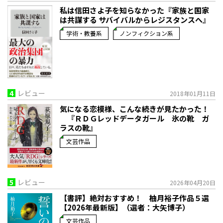
私は信田さよ子を知らなかった『家族と国家
は共謀する サバイバルからレジスタンスへ』
学術・教養系
ノンフィクション系
4
レビュー
2018年01月11日
気になる恋模様、こんな続きが見たかった！
『ＲＤＧレッドデータガール 氷の靴 ガ
ラスの靴』
文芸作品
5
レビュー
2026年04月20日
【書評】絶対おすすめ！ 柚月裕子作品５選
【2026年最新版】（選者：大矢博子）
文芸作品