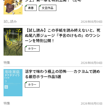
青春
文芸作品
試し読み
2026年08月04日
【試し読み】この手紙を読み終えないと、死
ぬ――尾八原ジュージ『予言のけもの』のワンシ
ーンを特別公開！
ホラー
特集
2026年08月04日
活字で味わう極上の恐怖……カクヨムで読め
る最恐ホラー作品5選
ホラー
特集
2026年08月03日