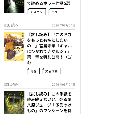
で読めるホラー作品5選
ミステリ
ホラー
試し読み
2026年08月04日
【試し読み】「このお寺
をもっと有名にしたい
の！」宮島未奈『ギャル
にひかれて寺マルシェ』
第一章を特別公開！（1/
4）
青春
文芸作品
試し読み
2026年08月04日
【試し読み】この手紙を
読み終えないと、死ぬ――尾
八原ジュージ『予言のけ
もの』のワンシーンを特