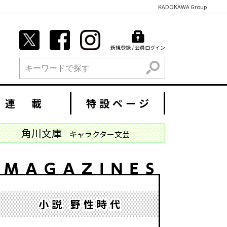
KADOKAWA Group
新規登録 / 会員ログイン
検索
連 載
特設ページ
角川文庫
キャラクター文芸
小説 野性時代