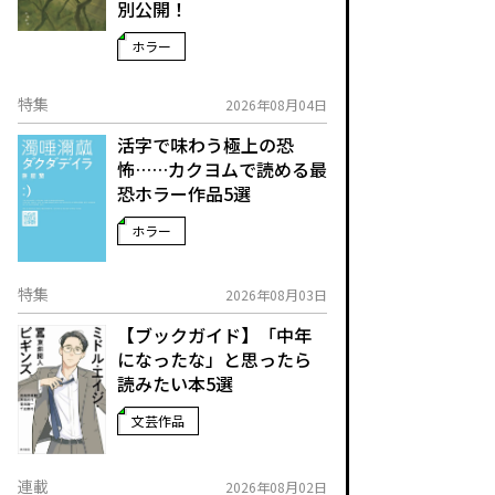
別公開！
ホラー
特集
2026年08月04日
活字で味わう極上の恐
怖……カクヨムで読める最
恐ホラー作品5選
ホラー
特集
2026年08月03日
【ブックガイド】「中年
になったな」と思ったら
読みたい本5選
文芸作品
連載
2026年08月02日