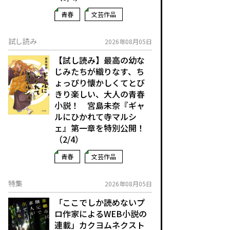
青春
文芸作品
試し読み
2026年08月05日
【試し読み】最高の幼な
じみたちが織りなす、ち
ょっぴり懐かしくてとび
きり楽しい、大人の青春
小説！ 宮島未奈『ギャ
ルにひかれて寺マルシ
ェ』第一章を特別公開！
（2/4）
青春
文芸作品
特集
2026年08月05日
「ここでしか読めないプ
ロ作家によるWEB小説の
連載」――カクヨムネクスト