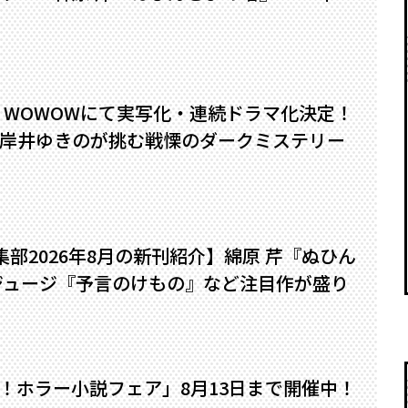
』WOWOWにて実写化・連続ドラマ化決定！
岸井ゆきのが挑む戦慄のダークミステリー
編集部2026年8月の新刊紹介】綿原 芹『ぬひん
ジュージ『予言のけもの』など注目作が盛り
い！ホラー小説フェア」8月13日まで開催中！