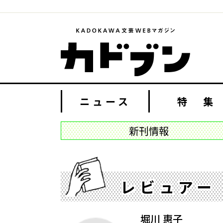
ニュース
特 集
新刊情報
レビュアー
堀川 惠子