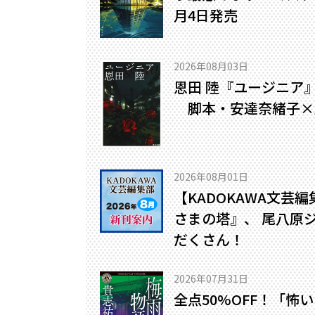
月4日発売
2026年08月03日
恩田 陸『ユージニア
脚本・安達奈緒子×
2026年08月01日
【KADOKAWA文芸
さまの塔』、 尾八原
だくさん！
2026年07月31日
全点50%OFF！「怖