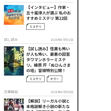
【インタビュー】作家・
五十嵐律人が選ぶ 私のお
すすめミステリ 第22回
ミステリ
試し読み
2026年07月31日
【試し読み】怪異も怖い
が人も怖い、最悪の因習
タワマンホラーミステ
リ。綿原 芹『ぬひんさま
の塔』冒頭特別公開！
ミステリ
ホラー
文庫解説
2026年07月30日
【解説】リーガル小説と
本格謎解き小説の新たな