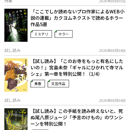
特集
2026年08月05日
「ここでしか読めないプロ作家によるWEB小
説の連載」――カクヨムネクストで読めるホラー
作品5選
ミステリ
ホラー
試し読み
2026年08月04日
【試し読み】「このお寺をもっと有名にした
いの！」宮島未奈『ギャルにひかれて寺マル
シェ』第一章を特別公開！（1/4）
青春
文芸作品
試し読み
2026年08月04日
【試し読み】この手紙を読み終えないと、死
ぬ――尾八原ジュージ『予言のけもの』のワンシ
ーンを特別公開！