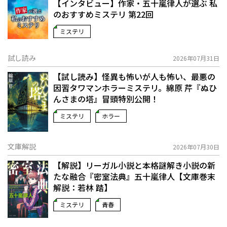
【インタビュー】作家・五十嵐律人が選ぶ 私
のおすすめミステリ 第22回
ミステリ
試し読み
2026年07月31日
【試し読み】怪異も怖いが人も怖い、最悪の
因習タワマンホラーミステリ。綿原 芹『ぬひ
んさまの塔』冒頭特別公開！
ミステリ
ホラー
文庫解説
2026年07月30日
【解説】リーガル小説と本格謎解き小説の新
たな融合――『密室法典』五十嵐律人【文庫巻末
解説：若林 踏】
ミステリ
青春