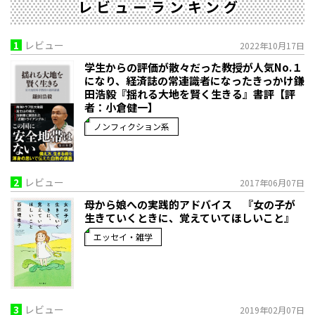
レビューランキング
1
レビュー
2022年10月17日
学生からの評価が散々だった教授が人気No.１
になり、経済誌の常連識者になったきっかけ――鎌
田浩毅『揺れる大地を賢く生きる』書評【評
者：小倉健一】
ノンフィクション系
2
レビュー
2017年06月07日
母から娘への実践的アドバイス 『女の子が
生きていくときに、覚えていてほしいこと』
エッセイ・雑学
3
レビュー
2019年02月07日