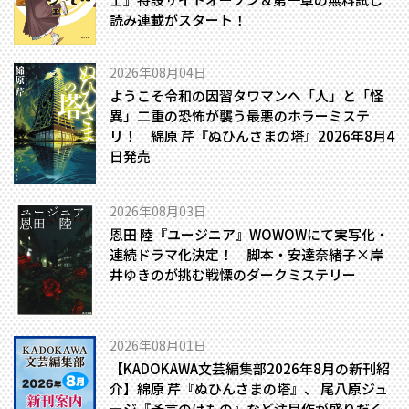
読み連載がスタート！
2026年08月04日
ようこそ令和の因習タワマンへ――「人」と「怪
異」二重の恐怖が襲う最悪のホラーミステ
リ！ 綿原 芹『ぬひんさまの塔』2026年8月4
日発売
2026年08月03日
恩田 陸『ユージニア』WOWOWにて実写化・
連続ドラマ化決定！ 脚本・安達奈緒子×岸
井ゆきのが挑む戦慄のダークミステリー
2026年08月01日
【KADOKAWA文芸編集部2026年8月の新刊紹
介】綿原 芹『ぬひんさまの塔』、 尾八原ジュ
ージ『予言のけもの』など注目作が盛りだく