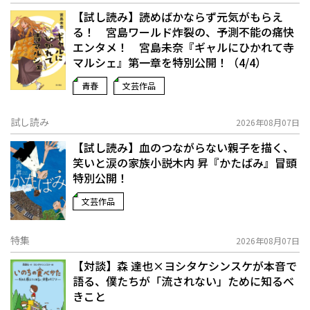
【試し読み】読めばかならず元気がもらえ
る！ 宮島ワールド炸裂の、予測不能の痛快
エンタメ！ 宮島未奈『ギャルにひかれて寺
マルシェ』第一章を特別公開！（4/4）
青春
文芸作品
試し読み
2026年08月07日
【試し読み】血のつながらない親子を描く、
笑いと涙の家族小説――木内 昇『かたばみ』冒頭
特別公開！
文芸作品
特集
2026年08月07日
【対談】森 達也×ヨシタケシンスケが本音で
語る、僕たちが「流されない」ために知るべ
きこと