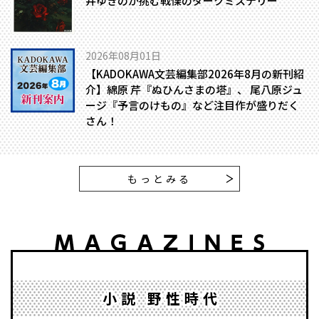
井ゆきのが挑む戦慄のダークミステリー
2026年08月01日
【KADOKAWA文芸編集部2026年8月の新刊紹
介】綿原 芹『ぬひんさまの塔』、 尾八原ジュ
ージ『予言のけもの』など注目作が盛りだく
さん！
もっとみる
小説 野性時代