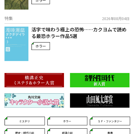
ホラー
特集
2026年08月04日
活字で味わう極上の恐怖……カクヨムで読め
る最恐ホラー作品5選
ホラー
ミステリ
ホラー
ＳＦ・ファンタジー
歴史・時代小説
経済小説
青春