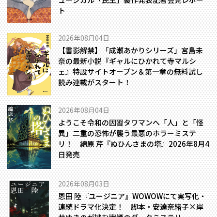
ト
2026年08月04日
【書影解禁】「成瀬あかりシリーズ」宮島未
奈の最新小説『ギャルにひかれて寺マルシ
ェ』特設サイトオープン＆第一章の無料試し
読み連載がスタート！
2026年08月04日
ようこそ令和の因習タワマンへ――「人」と「怪
異」二重の恐怖が襲う最悪のホラーミステ
リ！ 綿原 芹『ぬひんさまの塔』2026年8月4
日発売
2026年08月03日
恩田 陸『ユージニア』WOWOWにて実写化・
連続ドラマ化決定！ 脚本・安達奈緒子×岸