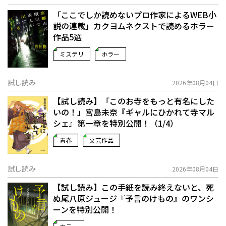
「ここでしか読めないプロ作家によるWEB小
説の連載」――カクヨムネクストで読めるホラー
作品5選
ミステリ
ホラー
試し読み
2026年08月04日
【試し読み】「このお寺をもっと有名にした
いの！」宮島未奈『ギャルにひかれて寺マル
シェ』第一章を特別公開！（1/4）
青春
文芸作品
試し読み
2026年08月04日
【試し読み】この手紙を読み終えないと、死
ぬ――尾八原ジュージ『予言のけもの』のワンシ
ーンを特別公開！