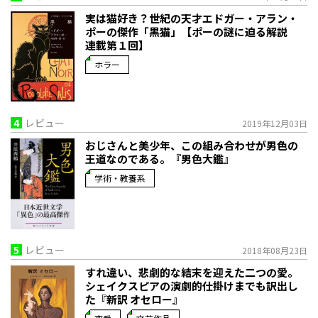
実は猫好き？世紀の天才エドガー・アラン・
ポーの傑作「黒猫」【ポーの謎に迫る解説
連載第１回】
ホラー
4
レビュー
2019年12月03日
おじさんと美少年、この組み合わせが男色の
王道なのである。『男色大鑑』
学術・教養系
5
レビュー
2018年08月23日
すれ違い、悲劇的な結末を迎えた二つの愛。
シェイクスピアの演劇的仕掛けまでも訳出し
た『新訳 オセロー』