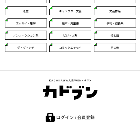
恋愛
キャラクター文芸
文芸作品
エッセイ・雑学
絵本・児童書
学術・教養系
ノンフィクション系
ビジネス系
怪と幽
ダ・ヴィンチ
コミックエッセイ
その他
ログイン / 会員登録