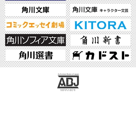
ABJマークは、この電子書店・電子書籍配信サービスが、著作権者からコンテンツ使
用許諾を得た正規版配信サービスであることを示す登録商標（登録番号 第6091713
号）です。ABJマークの詳細、ABJマークを掲示しているサービスの一覧はこちら。
https://aebs.or.jp/
©2026 KADOKAWA All Rights Reserved.