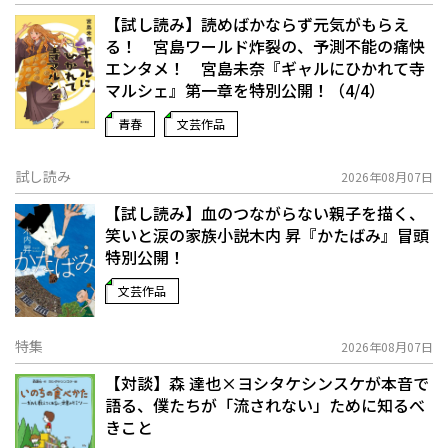
【試し読み】読めばかならず元気がもらえ
る！ 宮島ワールド炸裂の、予測不能の痛快
エンタメ！ 宮島未奈『ギャルにひかれて寺
マルシェ』第一章を特別公開！（4/4）
青春
文芸作品
試し読み
2026年08月07日
【試し読み】血のつながらない親子を描く、
笑いと涙の家族小説――木内 昇『かたばみ』冒頭
特別公開！
文芸作品
特集
2026年08月07日
【対談】森 達也×ヨシタケシンスケが本音で
語る、僕たちが「流されない」ために知るべ
きこと