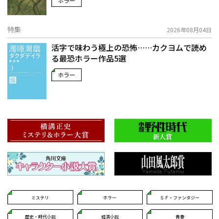
ホラー
特集
2026年08月04日
活字で味わう極上の恐怖……カクヨムで読め
る最恐ホラー作品5選
ホラー
ミステリ
ホラー
ＳＦ・ファンタジー
歴史・時代小説
経済小説
青春