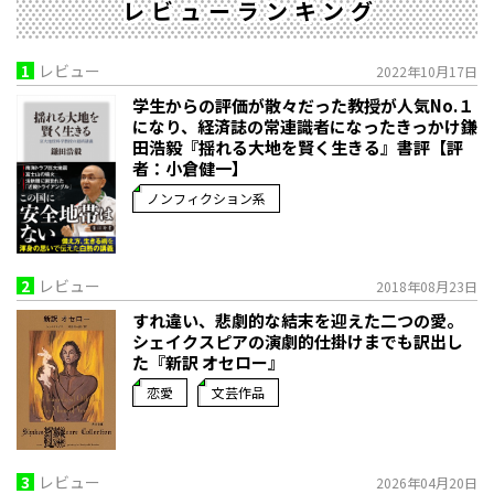
レビューランキング
1
レビュー
2022年10月17日
学生からの評価が散々だった教授が人気No.１
になり、経済誌の常連識者になったきっかけ――鎌
田浩毅『揺れる大地を賢く生きる』書評【評
者：小倉健一】
ノンフィクション系
2
レビュー
2018年08月23日
すれ違い、悲劇的な結末を迎えた二つの愛。
シェイクスピアの演劇的仕掛けまでも訳出し
た『新訳 オセロー』
恋愛
文芸作品
3
レビュー
2026年04月20日