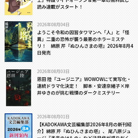
読み連載がスタート！
2026年08月04日
ようこそ令和の因習タワマンへ――「人」と「怪
異」二重の恐怖が襲う最悪のホラーミステ
リ！ 綿原 芹『ぬひんさまの塔』2026年8月4
日発売
2026年08月03日
恩田 陸『ユージニア』WOWOWにて実写化・
連続ドラマ化決定！ 脚本・安達奈緒子×岸
井ゆきのが挑む戦慄のダークミステリー
2026年08月01日
【KADOKAWA文芸編集部2026年8月の新刊紹
介】綿原 芹『ぬひんさまの塔』、 尾八原ジュ
ージ『予言のけもの』など注目作が盛りだく