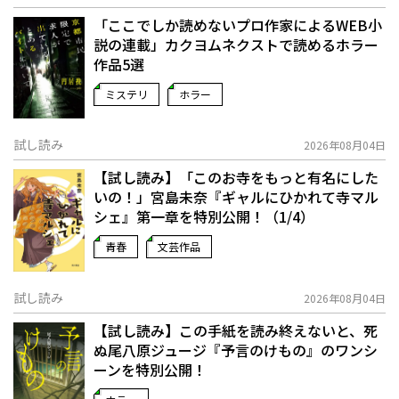
「ここでしか読めないプロ作家によるWEB小
説の連載」――カクヨムネクストで読めるホラー
作品5選
ミステリ
ホラー
試し読み
2026年08月04日
【試し読み】「このお寺をもっと有名にした
いの！」宮島未奈『ギャルにひかれて寺マル
シェ』第一章を特別公開！（1/4）
青春
文芸作品
試し読み
2026年08月04日
【試し読み】この手紙を読み終えないと、死
ぬ――尾八原ジュージ『予言のけもの』のワンシ
ーンを特別公開！