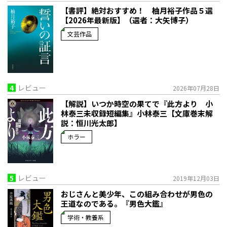
【書評】絶対おすすめ！ 柚月裕子作品５選
【2026年最新版】（選者：大矢博子）
文芸作品
4
レビュー
2026年07月28日
【解説】いつか時空の果てで――『此方より 小
林泰三未収録短編集』小林泰三【文庫巻末解
説：恒川光太郎】
ホラー
5
レビュー
2019年12月03日
おじさんと美少年、この組み合わせが男色の
王道なのである。『男色大鑑』
学術・教養系