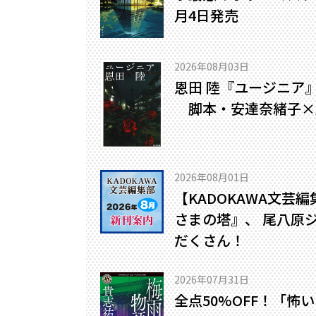
月4日発売
2026年08月03日
恩田 陸『ユージニア
脚本・安達奈緒子×
2026年08月01日
【KADOKAWA文芸
さまの塔』、 尾八原
だくさん！
2026年07月31日
全点50%OFF！「怖