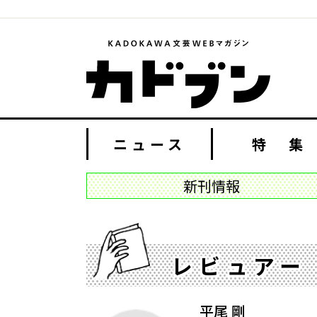
ニュース
特 集
新刊情報
レビュアー
平尾 剛