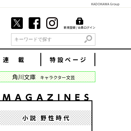
KADOKAWA Group
新規登録 / 会員ログイン
検索
連 載
特設ページ
角川文庫
キャラクター文芸
小説 野性時代