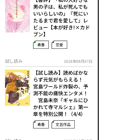
男の子は、私が死んでも
いいらしいの」――『死にい
たるまで君を愛して』レ
ビュー【本が好き!×カド
ブン】
青春
恋愛
試し読み
2026年08月07日
【試し読み】読めばかな
らず元気がもらえる！
宮島ワールド炸裂の、予
測不能の痛快エンタメ！
宮島未奈『ギャルにひ
かれて寺マルシェ』第一
章を特別公開！（4/4）
青春
文芸作品