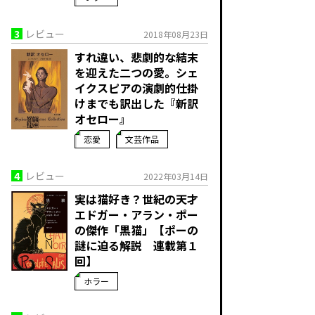
3
レビュー
2018年08月23日
すれ違い、悲劇的な結末
を迎えた二つの愛。シェ
イクスピアの演劇的仕掛
けまでも訳出した『新訳
オセロー』
恋愛
文芸作品
4
レビュー
2022年03月14日
実は猫好き？世紀の天才
エドガー・アラン・ポー
の傑作「黒猫」【ポーの
謎に迫る解説 連載第１
回】
ホラー