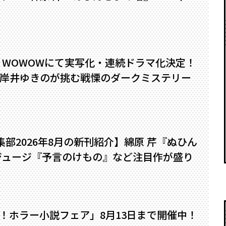
』WOWOWにて実写化・連続ドラマ化決定！
岸井ゆきのが挑む戦慄のダークミステリー
編集部2026年8月の新刊紹介】綿原 芹『ぬひん
ジュージ『予言のけもの』など注目作が盛り
い！ホラー小説フェア」8月13日まで開催中！