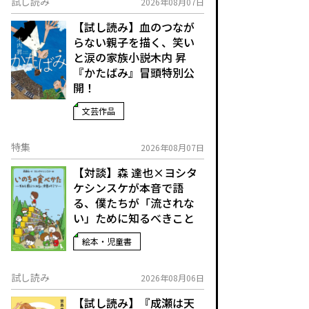
試し読み
2026年08月07日
【試し読み】血のつなが
らない親子を描く、笑い
と涙の家族小説――木内 昇
『かたばみ』冒頭特別公
開！
文芸作品
特集
2026年08月07日
【対談】森 達也×ヨシタ
ケシンスケが本音で語
る、僕たちが「流されな
い」ために知るべきこと
絵本・児童書
試し読み
2026年08月06日
【試し読み】『成瀬は天