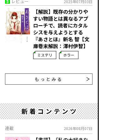
5
レビュー
2025年07月03日
【解説】既存の分かりや
すい物語とは異なるアプ
ローチで、読者にカタル
シスを与えようとする――
『あさとほ』新名 智【文
庫巻末解説：澤村伊智】
ミステリ
ホラー
もっとみる
新着コンテンツ
連載
2026年08月07日
【書評】「私の大好きな