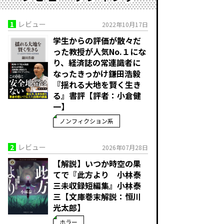
1
レビュー
2022年10月17日
学生からの評価が散々だ
った教授が人気No.１にな
り、経済誌の常連識者に
なったきっかけ――鎌田浩毅
『揺れる大地を賢く生き
る』書評【評者：小倉健
一】
ノンフィクション系
2
レビュー
2026年07月28日
【解説】いつか時空の果
てで――『此方より 小林泰
三未収録短編集』小林泰
三【文庫巻末解説：恒川
光太郎】
ホラー