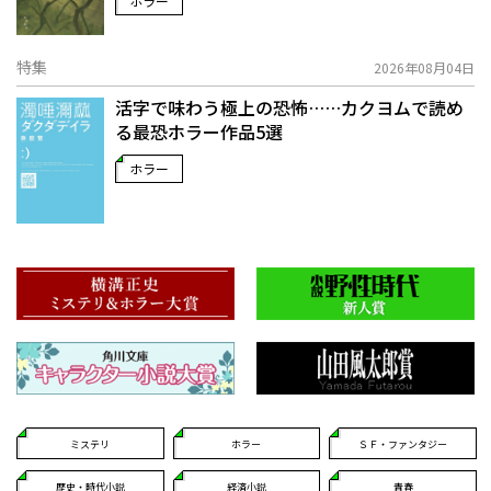
ホラー
特集
2026年08月04日
活字で味わう極上の恐怖……カクヨムで読め
る最恐ホラー作品5選
ホラー
ミステリ
ホラー
ＳＦ・ファンタジー
歴史・時代小説
経済小説
青春