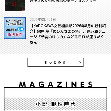
井ゆきのが挑む戦慄のダークミステリー
2026年08月01日
【KADOKAWA文芸編集部2026年8月の新刊紹
介】綿原 芹『ぬひんさまの塔』、 尾八原ジュ
ージ『予言のけもの』など注目作が盛りだく
さん！
もっとみる
小説 野性時代