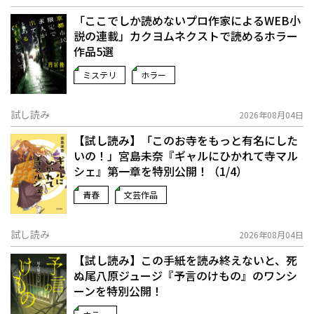
「ここでしか読めないプロ作家によるWEB小
説の連載」――カクヨムネクストで読めるホラー
作品5選
ミステリ
ホラー
試し読み
2026年08月04日
【試し読み】「このお寺をもっと有名にした
いの！」宮島未奈『ギャルにひかれて寺マル
シェ』第一章を特別公開！（1/4）
青春
文芸作品
試し読み
2026年08月04日
【試し読み】この手紙を読み終えないと、死
ぬ――尾八原ジュージ『予言のけもの』のワンシ
ーンを特別公開！