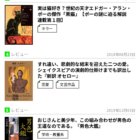
実は猫好き？世紀の天才エドガー・アラン・
ポーの傑作「黒猫」【ポーの謎に迫る解説
連載第１回】
ホラー
4
レビュー
2018年08月23日
すれ違い、悲劇的な結末を迎えた二つの愛。
シェイクスピアの演劇的仕掛けまでも訳出し
た『新訳 オセロー』
恋愛
文芸作品
5
レビュー
2019年12月03日
おじさんと美少年、この組み合わせが男色の
王道なのである。『男色大鑑』
学術・教養系