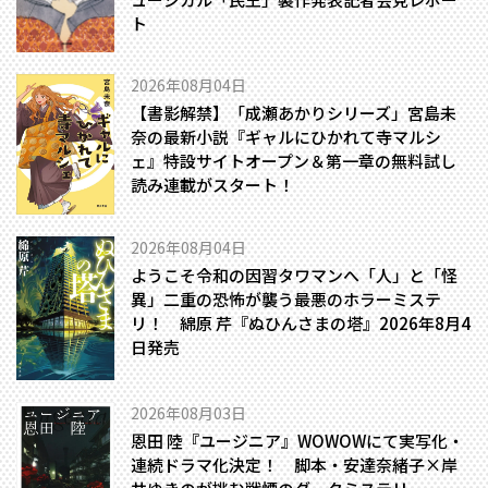
ト
2026年08月04日
【書影解禁】「成瀬あかりシリーズ」宮島未
奈の最新小説『ギャルにひかれて寺マルシ
ェ』特設サイトオープン＆第一章の無料試し
読み連載がスタート！
2026年08月04日
ようこそ令和の因習タワマンへ――「人」と「怪
異」二重の恐怖が襲う最悪のホラーミステ
リ！ 綿原 芹『ぬひんさまの塔』2026年8月4
日発売
2026年08月03日
恩田 陸『ユージニア』WOWOWにて実写化・
連続ドラマ化決定！ 脚本・安達奈緒子×岸