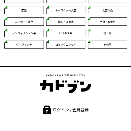
恋愛
キャラクター文芸
文芸作品
エッセイ・雑学
絵本・児童書
学術・教養系
ノンフィクション系
ビジネス系
怪と幽
ダ・ヴィンチ
コミックエッセイ
その他
ログイン / 会員登録