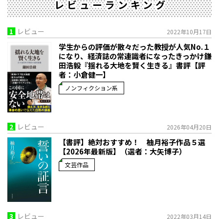
レビューランキング
1
レビュー
2022年10月17日
学生からの評価が散々だった教授が人気No.１
になり、経済誌の常連識者になったきっかけ――鎌
田浩毅『揺れる大地を賢く生きる』書評【評
者：小倉健一】
ノンフィクション系
2
レビュー
2026年04月20日
【書評】絶対おすすめ！ 柚月裕子作品５選
【2026年最新版】（選者：大矢博子）
文芸作品
3
レビュー
2022年03月14日