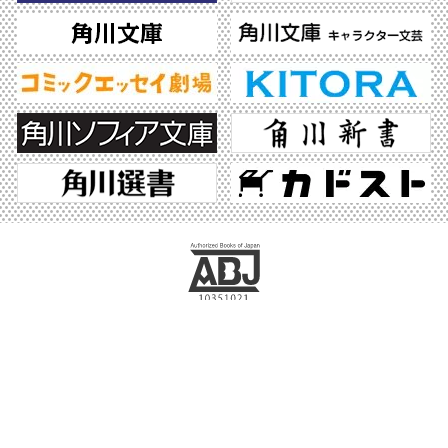
ABJマークは、この電子書店・電子書籍配信サービスが、著作権者からコンテンツ使
用許諾を得た正規版配信サービスであることを示す登録商標（登録番号 第6091713
号）です。ABJマークの詳細、ABJマークを掲示しているサービスの一覧はこちら。
https://aebs.or.jp/
©2026 KADOKAWA All Rights Reserved.