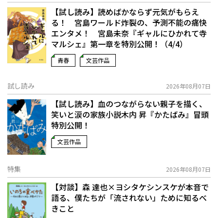
【試し読み】読めばかならず元気がもらえ
る！ 宮島ワールド炸裂の、予測不能の痛快
エンタメ！ 宮島未奈『ギャルにひかれて寺
マルシェ』第一章を特別公開！（4/4）
青春
文芸作品
試し読み
2026年08月07日
【試し読み】血のつながらない親子を描く、
笑いと涙の家族小説――木内 昇『かたばみ』冒頭
特別公開！
文芸作品
特集
2026年08月07日
【対談】森 達也×ヨシタケシンスケが本音で
語る、僕たちが「流されない」ために知るべ
きこと