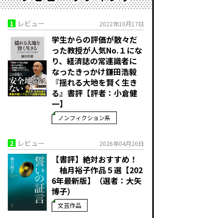
1
レビュー
2022年10月17日
学生からの評価が散々だ
った教授が人気No.１にな
り、経済誌の常連識者に
なったきっかけ――鎌田浩毅
『揺れる大地を賢く生き
る』書評【評者：小倉健
一】
ノンフィクション系
2
レビュー
2026年04月20日
【書評】絶対おすすめ！
柚月裕子作品５選【202
6年最新版】（選者：大矢
博子）
文芸作品