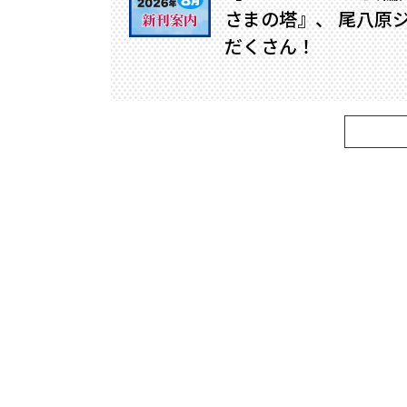
さまの塔』、 尾八原
だくさん！