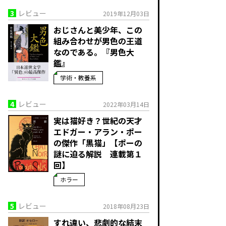
3
レビュー
2019年12月03日
おじさんと美少年、この
組み合わせが男色の王道
なのである。『男色大
鑑』
学術・教養系
4
レビュー
2022年03月14日
実は猫好き？世紀の天才
エドガー・アラン・ポー
の傑作「黒猫」【ポーの
謎に迫る解説 連載第１
回】
ホラー
5
レビュー
2018年08月23日
すれ違い、悲劇的な結末