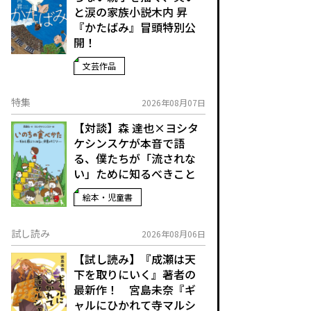
と涙の家族小説――木内 昇
『かたばみ』冒頭特別公
開！
文芸作品
特集
2026年08月07日
【対談】森 達也×ヨシタ
ケシンスケが本音で語
る、僕たちが「流されな
い」ために知るべきこと
絵本・児童書
試し読み
2026年08月06日
【試し読み】『成瀬は天
下を取りにいく』著者の
最新作！ 宮島未奈『ギ
ャルにひかれて寺マルシ