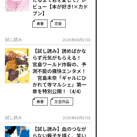
ビュー【本が好き!×カド
ブン】
青春
恋愛
試し読み
2026年08月07日
【試し読み】読めばかな
らず元気がもらえる！
宮島ワールド炸裂の、予
測不能の痛快エンタメ！
宮島未奈『ギャルにひ
かれて寺マルシェ』第一
章を特別公開！（4/4）
青春
文芸作品
試し読み
2026年08月07日
【試し読み】血のつなが
らない親子を描く、笑い