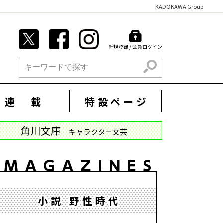
KADOKAWA Group
新規登録 / 会員ログイン
検索
連 載
特設ページ
角川文庫
キャラクター文芸
小説 野性時代