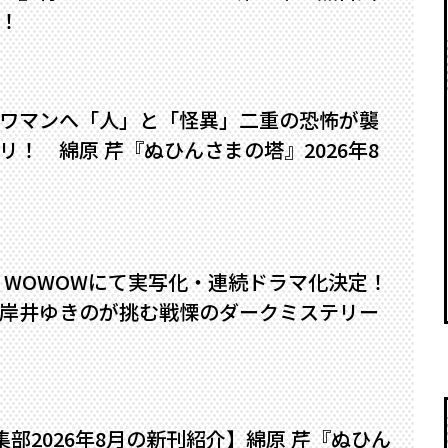
！
ワマンへ――「人」と「怪異」二重の恐怖が襲
！ 綿原 芹『ぬひんさまの塔』2026年8
』WOWOWにて実写化・連続ドラマ化決定！
岸井ゆきのが挑む戦慄のダークミステリー
編集部2026年8月の新刊紹介】綿原 芹『ぬひん