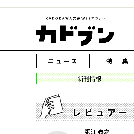
ニュース
特 集
新刊情報
レビュアー
張江 泰之