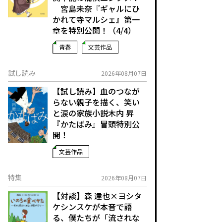
宮島未奈『ギャルにひ
かれて寺マルシェ』第一
章を特別公開！（4/4）
青春
文芸作品
試し読み
2026年08月07日
【試し読み】血のつなが
らない親子を描く、笑い
と涙の家族小説――木内 昇
『かたばみ』冒頭特別公
開！
文芸作品
特集
2026年08月07日
【対談】森 達也×ヨシタ
ケシンスケが本音で語
る、僕たちが「流されな