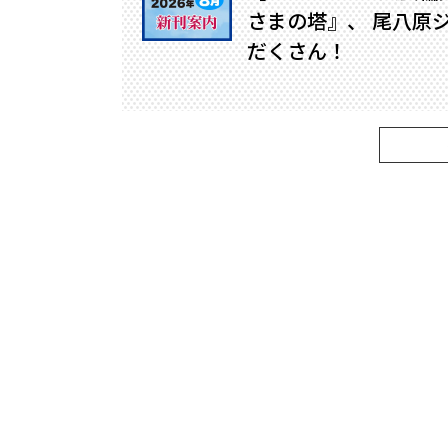
さまの塔』、 尾八原
だくさん！