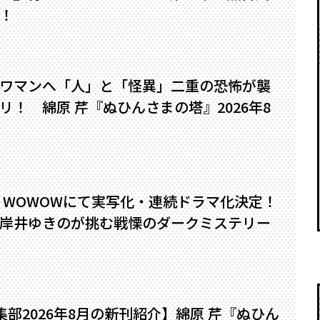
！
ワマンへ――「人」と「怪異」二重の恐怖が襲
！ 綿原 芹『ぬひんさまの塔』2026年8
』WOWOWにて実写化・連続ドラマ化決定！
岸井ゆきのが挑む戦慄のダークミステリー
編集部2026年8月の新刊紹介】綿原 芹『ぬひん