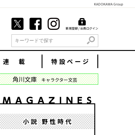
KADOKAWA Group
新規登録 / 会員ログイン
検索
連 載
特設ページ
角川文庫
キャラクター文芸
小説 野性時代