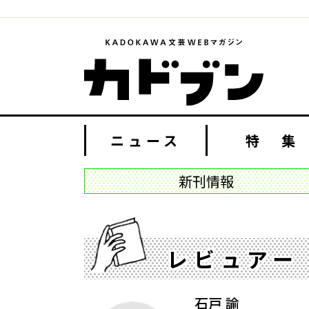
ニュース
特 集
新刊情報
レビュアー
石戸 諭