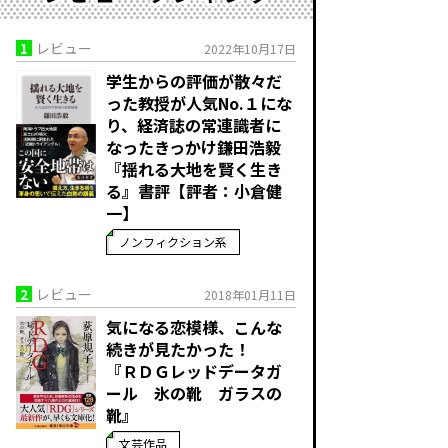
1
レビュー
2022年10月17日
学生からの評価が散々だ
った教授が人気No.１にな
り、経済誌の常連識者に
なったきっかけ――鎌田浩毅
『揺れる大地を賢く生き
る』書評【評者：小倉健
一】
ノンフィクション系
2
レビュー
2018年01月11日
気になる恋模様、こんな
続きが見たかった！
『ＲＤＧレッドデータガ
ール 氷の靴 ガラスの
靴』
文芸作品