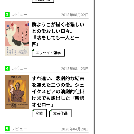
3
レビュー
2018年08月02日
群ようこが描く老猫しい
との愛おしい日々。
『咳をしても一人と一
匹』
エッセイ・雑学
4
レビュー
2018年08月23日
すれ違い、悲劇的な結末
を迎えた二つの愛。シェ
イクスピアの演劇的仕掛
けまでも訳出した『新訳
オセロー』
恋愛
文芸作品
5
レビュー
2026年04月20日