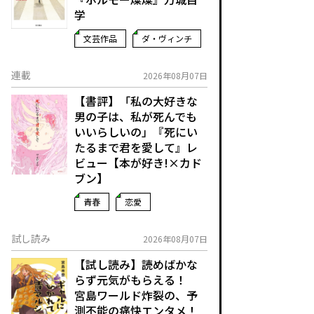
学
文芸作品
ダ・ヴィンチ
連載
2026年08月07日
【書評】「私の大好きな
男の子は、私が死んでも
いいらしいの」――『死にい
たるまで君を愛して』レ
ビュー【本が好き!×カド
ブン】
青春
恋愛
試し読み
2026年08月07日
【試し読み】読めばかな
らず元気がもらえる！
宮島ワールド炸裂の、予
測不能の痛快エンタメ！