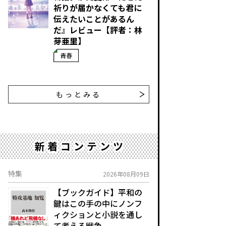
祈りが届かなくても君に
伝えたいことがあるん
だ』レビュー【評者：林
芽亜里】
青春
もっとみる
新着コンテンツ
特集
2026年08月09日
【ブックガイド】平和の
鍵はこの手の中に――ノンフ
ィクションと小説を通し
て考える戦争