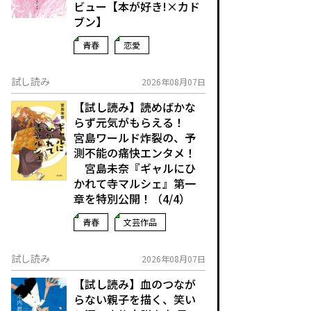
ビュー【本が好き!×カド
ブン】
青春
恋愛
試し読み
2026年08月07日
【試し読み】読めばかな
らず元気がもらえる！
宮島ワールド炸裂の、予
測不能の痛快エンタメ！
宮島未奈『ギャルにひ
かれて寺マルシェ』第一
章を特別公開！（4/4）
青春
文芸作品
試し読み
2026年08月07日
【試し読み】血のつなが
らない親子を描く、笑い