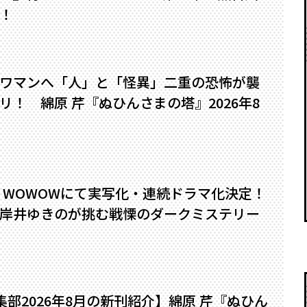
！
ワマンへ――「人」と「怪異」二重の恐怖が襲
！ 綿原 芹『ぬひんさまの塔』2026年8
』WOWOWにて実写化・連続ドラマ化決定！
岸井ゆきのが挑む戦慄のダークミステリー
編集部2026年8月の新刊紹介】綿原 芹『ぬひん