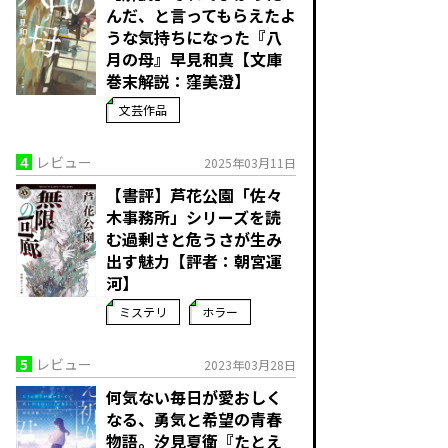
んだ、と言ってもらえたよ
うな気持ちになった――『八
月の母』早見和真【文庫
巻末解説：窪美澄】
文芸作品
4
レビュー
2025年03月11日
【書評】芦花公園「佐々
木事務所」シリーズを読
む――過剰さと危うさが生み
出す魅力【評者：朝宮運
河】
ミステリ
ホラー
5
レビュー
2023年03月28日
何気ない毎日が愛おしく
なる、勇気と希望の青春
物語。――汐見夏衛『たとえ