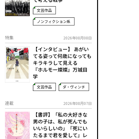
文芸作品
ノンフィクション系
特集
2026年08月08日
【インタビュー】 あがい
てる姿って何歳になっても
キラキラして見える
『ホルモー燦燦』万城目
学
文芸作品
ダ・ヴィンチ
連載
2026年08月07日
【書評】「私の大好きな
男の子は、私が死んでも
いいらしいの」――『死にい
たるまで君を愛して』レ