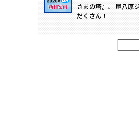
さまの塔』、 尾八原
だくさん！