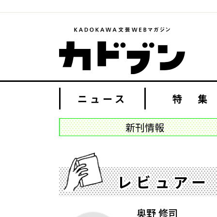
ニュース
特 集
新刊情報
レビュアー
奥野 修司