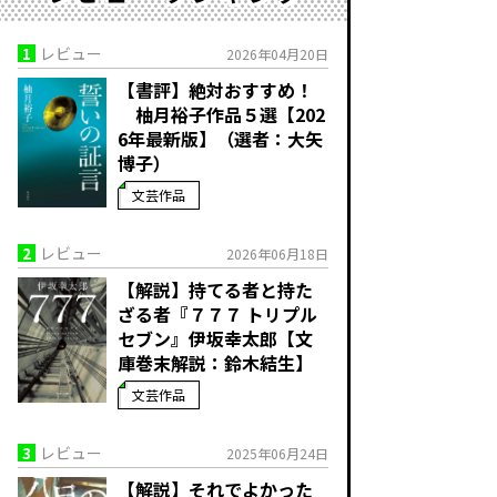
1
レビュー
2026年04月20日
【書評】絶対おすすめ！
柚月裕子作品５選【202
6年最新版】（選者：大矢
博子）
文芸作品
2
レビュー
2026年06月18日
【解説】持てる者と持た
ざる者――『７７７ トリプル
セブン』伊坂幸太郎【文
庫巻末解説：鈴木結生】
文芸作品
3
レビュー
2025年06月24日
【解説】それでよかった