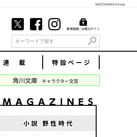
KADOKAWA Group
新規登録 / 会員ログイン
検索
連 載
特設ページ
角川文庫
キャラクター文芸
小説 野性時代