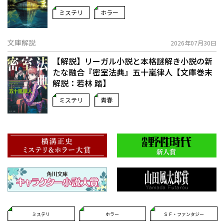
ミステリ
ホラー
文庫解説
2026年07月30日
【解説】リーガル小説と本格謎解き小説の新
たな融合――『密室法典』五十嵐律人【文庫巻末
解説：若林 踏】
ミステリ
青春
ミステリ
ホラー
ＳＦ・ファンタジー