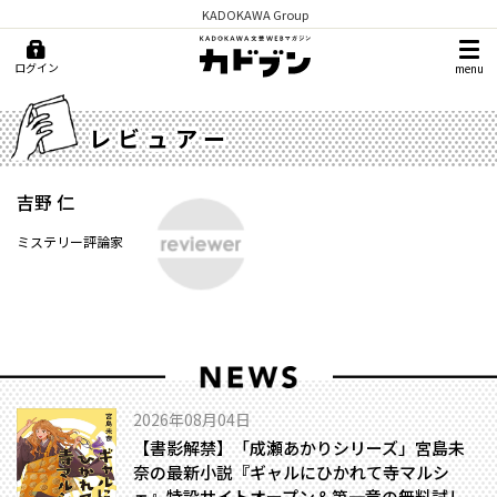
KADOKAWA Group
ログイン
menu
レビュアー
吉野 仁
ミステリー評論家
2026年08月04日
【書影解禁】「成瀬あかりシリーズ」宮島未
奈の最新小説『ギャルにひかれて寺マルシ
ェ』特設サイトオープン＆第一章の無料試し