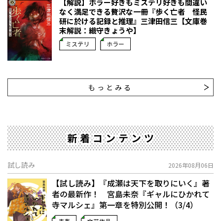
【解説】ホラー好きもミステリ好きも間違い
なく満足できる贅沢な一冊――『歩く亡者 怪民
研に於ける記録と推理』三津田信三【文庫巻
末解説：織守きょうや】
ミステリ
ホラー
もっとみる
新着コンテンツ
試し読み
2026年08月06日
【試し読み】『成瀬は天下を取りにいく』著
者の最新作！ 宮島未奈『ギャルにひかれて
寺マルシェ』第一章を特別公開！（3/4）