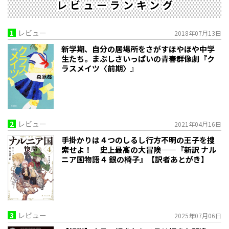
レビューランキング
1
レビュー
2018年07月13日
新学期、自分の居場所をさがすほやほや中学
生たち。まぶしさいっぱいの青春群像劇『ク
ラスメイツ〈前期〉』
2
レビュー
2021年04月16日
手掛かりは４つのしるし――行方不明の王子を捜
索せよ！ 史上最高の大冒険——『新訳 ナル
ニア国物語４ 銀の椅子』【訳者あとがき】
3
レビュー
2025年07月06日