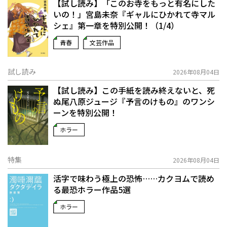
【試し読み】「このお寺をもっと有名にした
いの！」宮島未奈『ギャルにひかれて寺マル
シェ』第一章を特別公開！（1/4）
青春
文芸作品
試し読み
2026年08月04日
【試し読み】この手紙を読み終えないと、死
ぬ――尾八原ジュージ『予言のけもの』のワンシ
ーンを特別公開！
ホラー
特集
2026年08月04日
活字で味わう極上の恐怖……カクヨムで読め
る最恐ホラー作品5選
ホラー