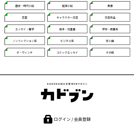
歴史・時代小説
経済小説
青春
恋愛
キャラクター文芸
文芸作品
エッセイ・雑学
絵本・児童書
学術・教養系
ノンフィクション系
ビジネス系
怪と幽
ダ・ヴィンチ
コミックエッセイ
その他
ログイン / 会員登録