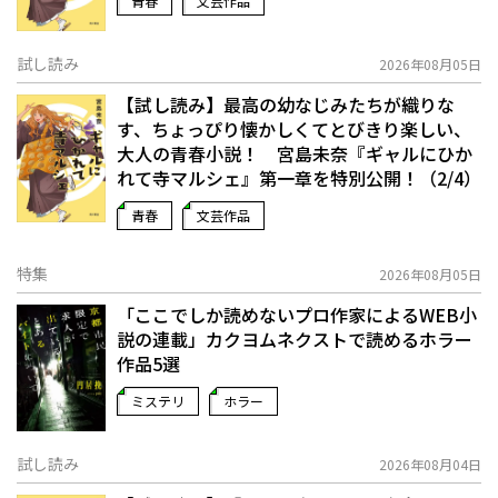
青春
文芸作品
試し読み
2026年08月05日
【試し読み】最高の幼なじみたちが織りな
す、ちょっぴり懐かしくてとびきり楽しい、
大人の青春小説！ 宮島未奈『ギャルにひか
れて寺マルシェ』第一章を特別公開！（2/4）
青春
文芸作品
特集
2026年08月05日
「ここでしか読めないプロ作家によるWEB小
説の連載」――カクヨムネクストで読めるホラー
作品5選
ミステリ
ホラー
試し読み
2026年08月04日