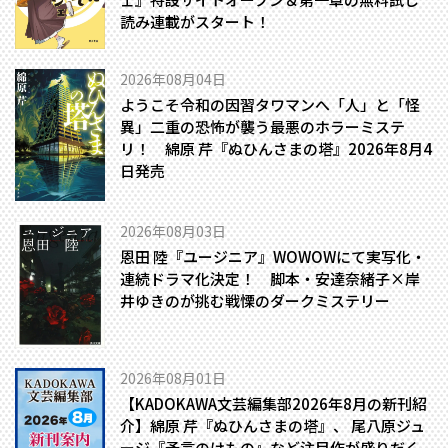
読み連載がスタート！
2026年08月04日
ようこそ令和の因習タワマンへ――「人」と「怪
異」二重の恐怖が襲う最悪のホラーミステ
リ！ 綿原 芹『ぬひんさまの塔』2026年8月4
日発売
2026年08月03日
恩田 陸『ユージニア』WOWOWにて実写化・
連続ドラマ化決定！ 脚本・安達奈緒子×岸
井ゆきのが挑む戦慄のダークミステリー
2026年08月01日
【KADOKAWA文芸編集部2026年8月の新刊紹
介】綿原 芹『ぬひんさまの塔』、 尾八原ジュ
ージ『予言のけもの』など注目作が盛りだく