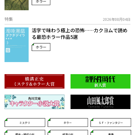
ホラー
特集
2026年08月04日
活字で味わう極上の恐怖……カクヨムで読め
る最恐ホラー作品5選
ホラー
ミステリ
ホラー
ＳＦ・ファンタジー
歴史・時代小説
経済小説
青春