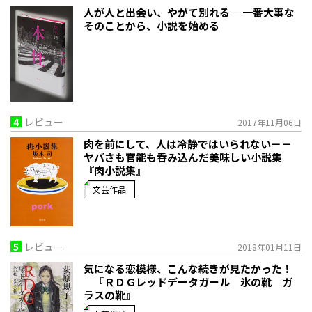
人が人と出会い、やがて別れる― 一番大事な
そのことから、小説を始める
4
レビュー
2017年11月06日
肉を前にして、人は冷静ではいられない－－
ヤバさも官能も呑み込んだ美味しい小説集
『肉小説集』
文芸作品
5
レビュー
2018年01月11日
気になる恋模様、こんな続きが見たかった！
『ＲＤＧレッドデータガール 氷の靴 ガ
ラスの靴』