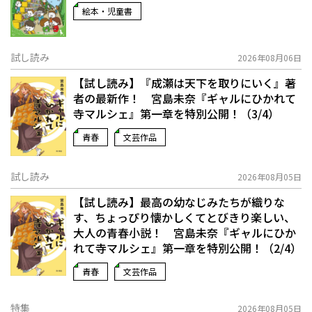
絵本・児童書
試し読み
2026年08月06日
【試し読み】『成瀬は天下を取りにいく』著
者の最新作！ 宮島未奈『ギャルにひかれて
寺マルシェ』第一章を特別公開！（3/4）
青春
文芸作品
試し読み
2026年08月05日
【試し読み】最高の幼なじみたちが織りな
す、ちょっぴり懐かしくてとびきり楽しい、
大人の青春小説！ 宮島未奈『ギャルにひか
れて寺マルシェ』第一章を特別公開！（2/4）
青春
文芸作品
特集
2026年08月05日