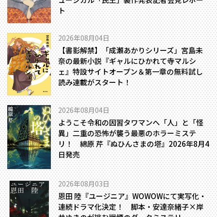
ト
2026年08月04日
【書影解禁】「成瀬あかりシリーズ」宮島未
奈の最新小説『ギャルにひかれて寺マルシ
ェ』特設サイトオープン＆第一章の無料試し
読み連載がスタート！
2026年08月04日
ようこそ令和の因習タワマンへ――「人」と「怪
異」二重の恐怖が襲う最悪のホラーミステ
リ！ 綿原 芹『ぬひんさまの塔』2026年8月4
日発売
2026年08月03日
恩田 陸『ユージニア』WOWOWにて実写化・
連続ドラマ化決定！ 脚本・安達奈緒子×岸