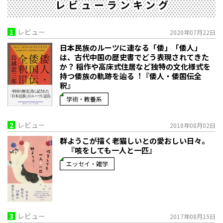
レビューランキング
1
レビュー
2020年07月22日
日本民族のルーツに連なる「倭」「倭人」
は、古代中国の歴史書でどう表現されてきた
か？ 稲作や高床式住居など独特の文化様式を
持つ倭族の軌跡を辿る︕『倭人・倭国伝全
釈』
学術・教養系
2
レビュー
2018年08月02日
群ようこが描く老猫しいとの愛おしい日々。
『咳をしても一人と一匹』
エッセイ・雑学
3
レビュー
2017年08月15日