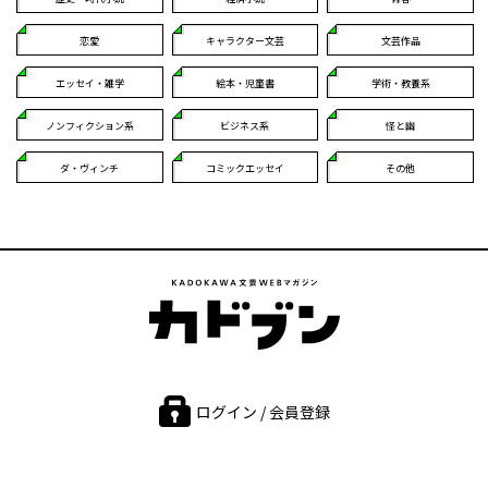
恋愛
キャラクター文芸
文芸作品
エッセイ・雑学
絵本・児童書
学術・教養系
ノンフィクション系
ビジネス系
怪と幽
ダ・ヴィンチ
コミックエッセイ
その他
ログイン / 会員登録