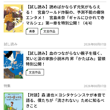
【試し読み】読めばかならず元気がもらえ
る！ 宮島ワールド炸裂の、予測不能の痛快
エンタメ！ 宮島未奈『ギャルにひかれて寺
マルシェ』第一章を特別公開！（4/4）
青春
文芸作品
試し読み
2026年08月07日
【試し読み】血のつながらない親子を描く、
笑いと涙の家族小説――木内 昇『かたばみ』冒頭
特別公開！
文芸作品
特集
2026年08月07日
【対談】森 達也×ヨシタケシンスケが本音で
語る、僕たちが「流されない」ために知るべ
きこと