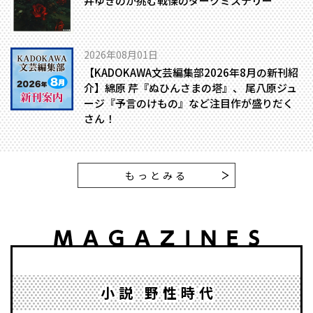
井ゆきのが挑む戦慄のダークミステリー
2026年08月01日
【KADOKAWA文芸編集部2026年8月の新刊紹
介】綿原 芹『ぬひんさまの塔』、 尾八原ジュ
ージ『予言のけもの』など注目作が盛りだく
さん！
もっとみる
小説 野性時代