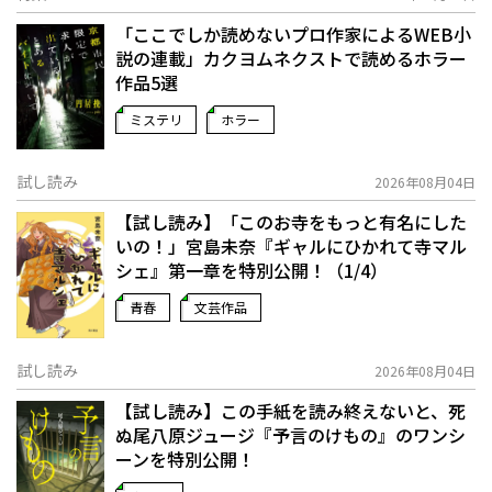
「ここでしか読めないプロ作家によるWEB小
説の連載」――カクヨムネクストで読めるホラー
作品5選
ミステリ
ホラー
試し読み
2026年08月04日
【試し読み】「このお寺をもっと有名にした
いの！」宮島未奈『ギャルにひかれて寺マル
シェ』第一章を特別公開！（1/4）
青春
文芸作品
試し読み
2026年08月04日
【試し読み】この手紙を読み終えないと、死
ぬ――尾八原ジュージ『予言のけもの』のワンシ
ーンを特別公開！