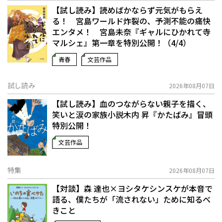
【試し読み】読めばかならず元気がもらえ
る！ 宮島ワールド炸裂の、予測不能の痛快
エンタメ！ 宮島未奈『ギャルにひかれて寺
マルシェ』第一章を特別公開！（4/4）
青春
文芸作品
試し読み
2026年08月07日
【試し読み】血のつながらない親子を描く、
笑いと涙の家族小説――木内 昇『かたばみ』冒頭
特別公開！
文芸作品
特集
2026年08月07日
【対談】森 達也×ヨシタケシンスケが本音で
語る、僕たちが「流されない」ために知るべ
きこと