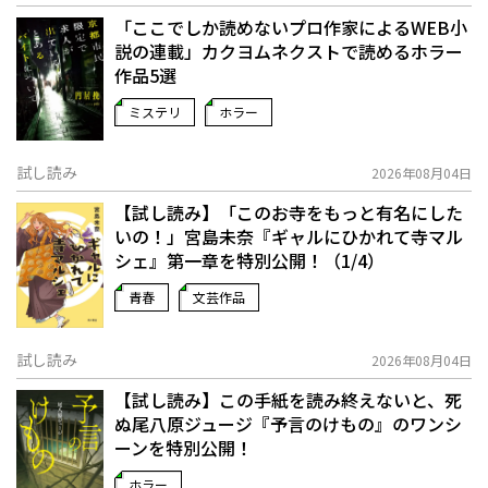
「ここでしか読めないプロ作家によるWEB小
説の連載」――カクヨムネクストで読めるホラー
作品5選
ミステリ
ホラー
試し読み
2026年08月04日
【試し読み】「このお寺をもっと有名にした
いの！」宮島未奈『ギャルにひかれて寺マル
シェ』第一章を特別公開！（1/4）
青春
文芸作品
試し読み
2026年08月04日
【試し読み】この手紙を読み終えないと、死
ぬ――尾八原ジュージ『予言のけもの』のワンシ
ーンを特別公開！
ホラー