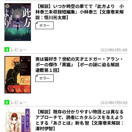
【解説】いつか時空の果てで――『此方より 小
林泰三未収録短編集』小林泰三【文庫巻末解
説：恒川光太郎】
ホラー
4
レビュー
2022年03月14日
実は猫好き？世紀の天才エドガー・アラン・
ポーの傑作「黒猫」【ポーの謎に迫る解説
連載第１回】
ホラー
5
レビュー
2025年07月03日
【解説】既存の分かりやすい物語とは異なる
アプローチで、読者にカタルシスを与えよう
とする――『あさとほ』新名 智【文庫巻末解説：
澤村伊智】