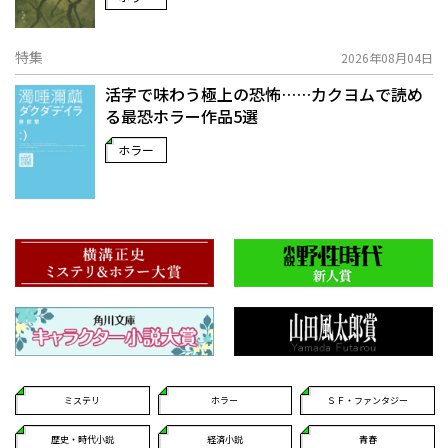
特集
2026年08月04日
活字で味わう極上の恐怖……カクヨムで読め
る最恐ホラー作品5選
ホラー
ミステリ
ホラー
ＳＦ・ファンタジー
歴史・時代小説
経済小説
青春