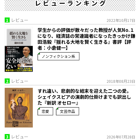
レビューランキング
1
レビュー
2022年10月17日
学生からの評価が散々だった教授が人気No.１
になり、経済誌の常連識者になったきっかけ――鎌
田浩毅『揺れる大地を賢く生きる』書評【評
者：小倉健一】
ノンフィクション系
2
レビュー
2018年08月23日
すれ違い、悲劇的な結末を迎えた二つの愛。
シェイクスピアの演劇的仕掛けまでも訳出し
た『新訳 オセロー』
恋愛
文芸作品
3
レビュー
2026年07月28日