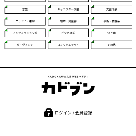
恋愛
キャラクター文芸
文芸作品
エッセイ・雑学
絵本・児童書
学術・教養系
ノンフィクション系
ビジネス系
怪と幽
ダ・ヴィンチ
コミックエッセイ
その他
ログイン / 会員登録