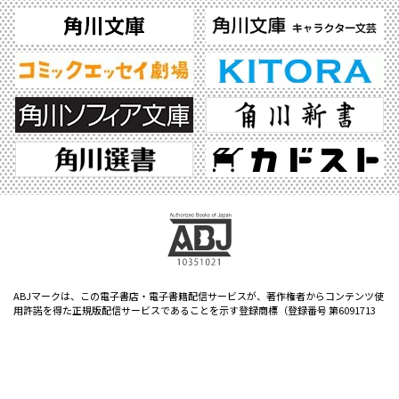
ABJマークは、この電子書店・電子書籍配信サービスが、著作権者からコンテンツ使
用許諾を得た正規版配信サービスであることを示す登録商標（登録番号 第6091713
号）です。ABJマークの詳細、ABJマークを掲示しているサービスの一覧はこちら。
https://aebs.or.jp/
©2026 KADOKAWA All Rights Reserved.