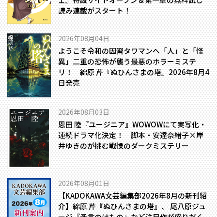
読み連載がスタート！
2026年08月04日
ようこそ令和の因習タワマンへ――「人」と「怪
異」二重の恐怖が襲う最悪のホラーミステ
リ！ 綿原 芹『ぬひんさまの塔』2026年8月4
日発売
2026年08月03日
恩田 陸『ユージニア』WOWOWにて実写化・
連続ドラマ化決定！ 脚本・安達奈緒子×岸
井ゆきのが挑む戦慄のダークミステリー
2026年08月01日
【KADOKAWA文芸編集部2026年8月の新刊紹
介】綿原 芹『ぬひんさまの塔』、 尾八原ジュ
ージ『予言のけもの』など注目作が盛りだく