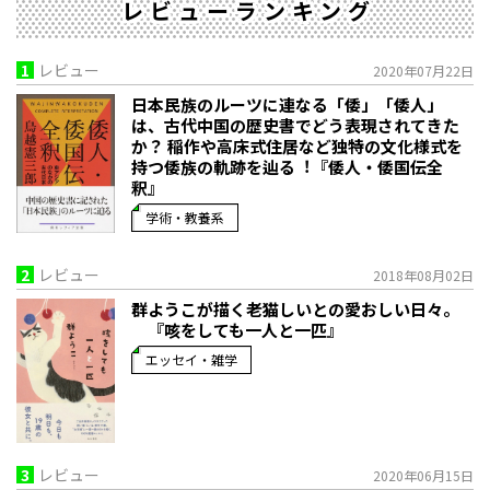
レビューランキング
1
レビュー
2020年07月22日
日本民族のルーツに連なる「倭」「倭人」
は、古代中国の歴史書でどう表現されてきた
か？ 稲作や高床式住居など独特の文化様式を
持つ倭族の軌跡を辿る︕『倭人・倭国伝全
釈』
学術・教養系
2
レビュー
2018年08月02日
群ようこが描く老猫しいとの愛おしい日々。
『咳をしても一人と一匹』
エッセイ・雑学
3
レビュー
2020年06月15日