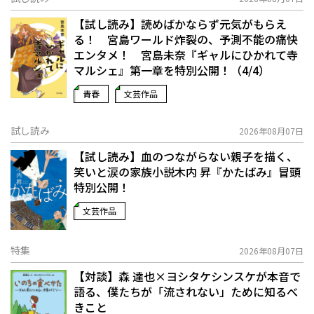
【試し読み】読めばかならず元気がもらえ
る！ 宮島ワールド炸裂の、予測不能の痛快
エンタメ！ 宮島未奈『ギャルにひかれて寺
マルシェ』第一章を特別公開！（4/4）
青春
文芸作品
試し読み
2026年08月07日
【試し読み】血のつながらない親子を描く、
笑いと涙の家族小説――木内 昇『かたばみ』冒頭
特別公開！
文芸作品
特集
2026年08月07日
【対談】森 達也×ヨシタケシンスケが本音で
語る、僕たちが「流されない」ために知るべ
きこと