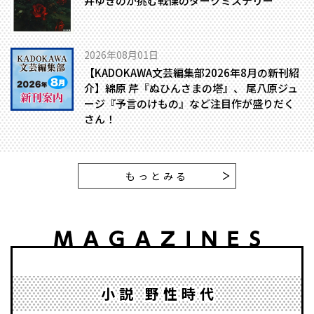
井ゆきのが挑む戦慄のダークミステリー
2026年08月01日
【KADOKAWA文芸編集部2026年8月の新刊紹
介】綿原 芹『ぬひんさまの塔』、 尾八原ジュ
ージ『予言のけもの』など注目作が盛りだく
さん！
もっとみる
小説 野性時代