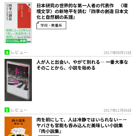
日本研究の世界的な第一人者の代表作 〈環
境文学〉の新地平を読む『四季の創造 日本文
化と自然観の系譜』
学術・教養系
4
レビュー
2017年08月15日
人が人と出会い、やがて別れる― 一番大事な
そのことから、小説を始める
5
レビュー
2017年11月06日
肉を前にして、人は冷静ではいられない－－
ヤバさも官能も呑み込んだ美味しい小説集
『肉小説集』