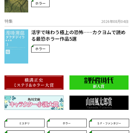
ホラー
特集
2026年08月04日
活字で味わう極上の恐怖……カクヨムで読め
る最恐ホラー作品5選
ホラー
ミステリ
ホラー
ＳＦ・ファンタジー