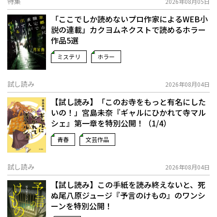
特集
2026年08月05日
「ここでしか読めないプロ作家によるWEB小
説の連載」――カクヨムネクストで読めるホラー
作品5選
ミステリ
ホラー
試し読み
2026年08月04日
【試し読み】「このお寺をもっと有名にした
いの！」宮島未奈『ギャルにひかれて寺マル
シェ』第一章を特別公開！（1/4）
青春
文芸作品
試し読み
2026年08月04日
【試し読み】この手紙を読み終えないと、死
ぬ――尾八原ジュージ『予言のけもの』のワンシ
ーンを特別公開！