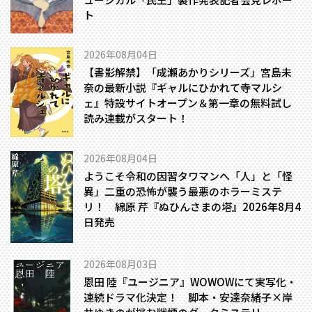
ト
2026年08月04日
【書影解禁】「成瀬あかりシリーズ」宮島未
奈の最新小説『ギャルにひかれて寺マルシ
ェ』特設サイトオープン＆第一章の無料試し
読み連載がスタート！
2026年08月04日
ようこそ令和の因習タワマンへ――「人」と「怪
異」二重の恐怖が襲う最悪のホラーミステ
リ！ 綿原 芹『ぬひんさまの塔』2026年8月4
日発売
2026年08月03日
恩田 陸『ユージニア』WOWOWにて実写化・
連続ドラマ化決定！ 脚本・安達奈緒子×岸