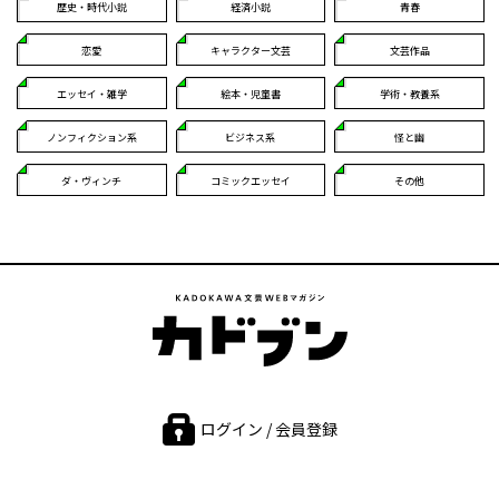
歴史・時代小説
経済小説
青春
恋愛
キャラクター文芸
文芸作品
エッセイ・雑学
絵本・児童書
学術・教養系
ノンフィクション系
ビジネス系
怪と幽
ダ・ヴィンチ
コミックエッセイ
その他
ログイン / 会員登録