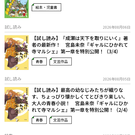
絵本・児童書
試し読み
2026年08月06日
【試し読み】『成瀬は天下を取りにいく』著
者の最新作！ 宮島未奈『ギャルにひかれて
寺マルシェ』第一章を特別公開！（3/4）
青春
文芸作品
試し読み
2026年08月05日
【試し読み】最高の幼なじみたちが織りな
す、ちょっぴり懐かしくてとびきり楽しい、
大人の青春小説！ 宮島未奈『ギャルにひか
れて寺マルシェ』第一章を特別公開！（2/4）
青春
文芸作品