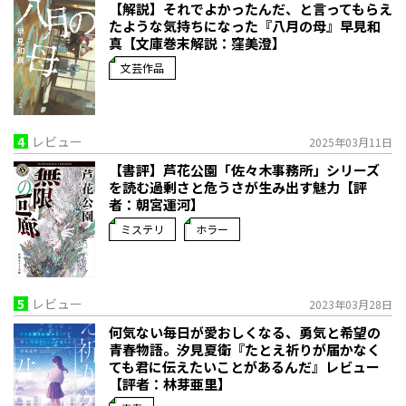
【解説】それでよかったんだ、と言ってもらえ
たような気持ちになった――『八月の母』早見和
真【文庫巻末解説：窪美澄】
文芸作品
4
レビュー
2025年03月11日
【書評】芦花公園「佐々木事務所」シリーズ
を読む――過剰さと危うさが生み出す魅力【評
者：朝宮運河】
ミステリ
ホラー
5
レビュー
2023年03月28日
何気ない毎日が愛おしくなる、勇気と希望の
青春物語。――汐見夏衛『たとえ祈りが届かなく
ても君に伝えたいことがあるんだ』レビュー
【評者：林芽亜里】