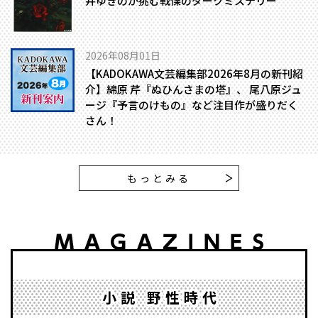
井ゆきのが挑む戦慄のダークミステリー
2026年08月01日
【KADOKAWA文芸編集部2026年8月の新刊紹
介】綿原 芹『ぬひんさまの塔』、 尾八原ジュ
ージ『予言のけもの』など注目作が盛りだく
さん！
もっとみる
小説 野性時代