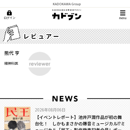
KADOKAWA Group
ログイン
menu
レビュアー
熊代 亨
精神科医
2026年08月06日
【イベントレポート】池井戸潤作品が初の舞
台化！ しかもまさかの爆音ミュージカル!?――ミ
ュージカル「民王」製作発表記者会見レポー