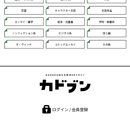
恋愛
キャラクター文芸
文芸作品
エッセイ・雑学
絵本・児童書
学術・教養系
ノンフィクション系
ビジネス系
怪と幽
ダ・ヴィンチ
コミックエッセイ
その他
ログイン / 会員登録