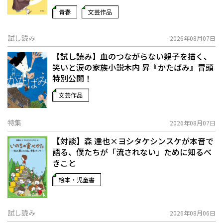
青春
文芸作品
試し読み
2026年08月07日
【試し読み】血のつながらない親子を描く、
笑いと涙の家族小説――木内 昇『かたばみ』冒頭
特別公開！
文芸作品
特集
2026年08月07日
【対談】森 達也×ヨシタケシンスケが本音で
語る、僕たちが「流されない」ために知るべ
きこと
絵本・児童書
試し読み
2026年08月06日