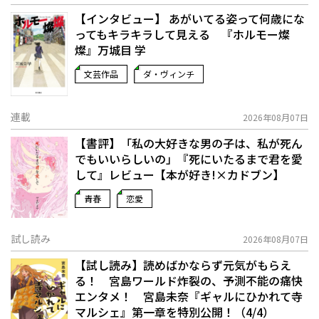
【インタビュー】 あがいてる姿って何歳にな
ってもキラキラして見える 『ホルモー燦
燦』万城目 学
文芸作品
ダ・ヴィンチ
連載
2026年08月07日
【書評】「私の大好きな男の子は、私が死ん
でもいいらしいの」――『死にいたるまで君を愛
して』レビュー【本が好き!×カドブン】
青春
恋愛
試し読み
2026年08月07日
【試し読み】読めばかならず元気がもらえ
る！ 宮島ワールド炸裂の、予測不能の痛快
エンタメ！ 宮島未奈『ギャルにひかれて寺
マルシェ』第一章を特別公開！（4/4）