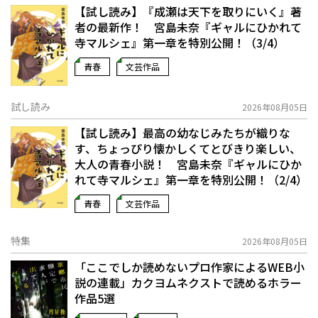
【試し読み】『成瀬は天下を取りにいく』著
者の最新作！ 宮島未奈『ギャルにひかれて
寺マルシェ』第一章を特別公開！（3/4）
青春
文芸作品
試し読み
2026年08月05日
【試し読み】最高の幼なじみたちが織りな
す、ちょっぴり懐かしくてとびきり楽しい、
大人の青春小説！ 宮島未奈『ギャルにひか
れて寺マルシェ』第一章を特別公開！（2/4）
青春
文芸作品
特集
2026年08月05日
「ここでしか読めないプロ作家によるWEB小
説の連載」――カクヨムネクストで読めるホラー
作品5選