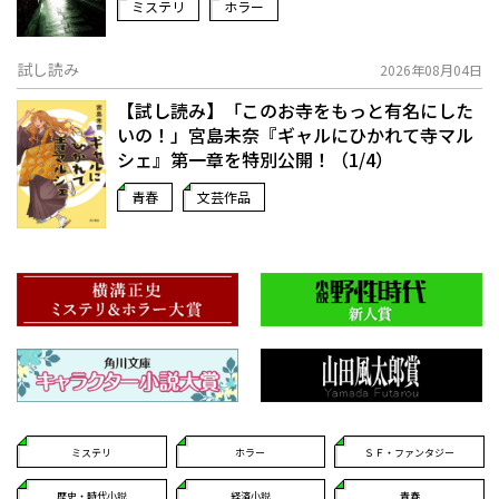
ミステリ
ホラー
試し読み
2026年08月04日
【試し読み】「このお寺をもっと有名にした
いの！」宮島未奈『ギャルにひかれて寺マル
シェ』第一章を特別公開！（1/4）
青春
文芸作品
ミステリ
ホラー
ＳＦ・ファンタジー
歴史・時代小説
経済小説
青春