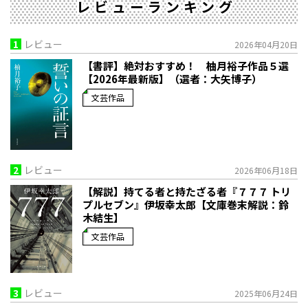
レビューランキング
1
レビュー
2026年04月20日
【書評】絶対おすすめ！ 柚月裕子作品５選
【2026年最新版】（選者：大矢博子）
文芸作品
2
レビュー
2026年06月18日
【解説】持てる者と持たざる者――『７７７ トリ
プルセブン』伊坂幸太郎【文庫巻末解説：鈴
木結生】
文芸作品
3
レビュー
2025年06月24日