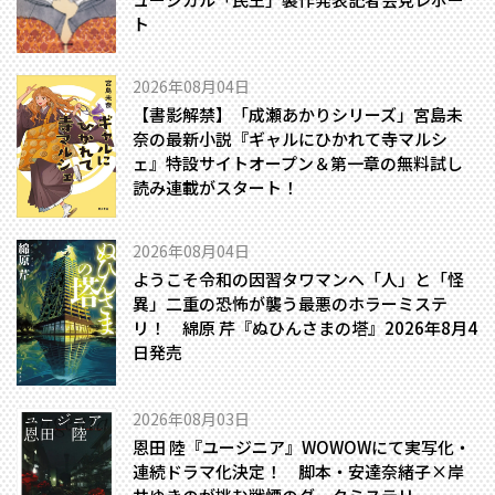
ト
2026年08月04日
【書影解禁】「成瀬あかりシリーズ」宮島未
奈の最新小説『ギャルにひかれて寺マルシ
ェ』特設サイトオープン＆第一章の無料試し
読み連載がスタート！
2026年08月04日
ようこそ令和の因習タワマンへ――「人」と「怪
異」二重の恐怖が襲う最悪のホラーミステ
リ！ 綿原 芹『ぬひんさまの塔』2026年8月4
日発売
2026年08月03日
恩田 陸『ユージニア』WOWOWにて実写化・
連続ドラマ化決定！ 脚本・安達奈緒子×岸