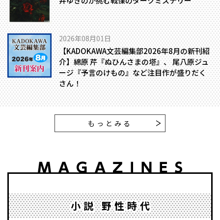
井ゆきのが挑む戦慄のダークミステリー
2026年08月01日
【KADOKAWA文芸編集部2026年8月の新刊紹
介】綿原 芹『ぬひんさまの塔』、 尾八原ジュ
ージ『予言のけもの』など注目作が盛りだく
さん！
もっとみる
小説 野性時代