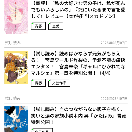
【書評】「私の大好きな男の子は、私が死ん
でもいいらしいの」――『死にいたるまで君を愛
して』レビュー【本が好き!×カドブン】
青春
恋愛
試し読み
2026年08月07日
【試し読み】読めばかならず元気がもらえ
る！ 宮島ワールド炸裂の、予測不能の痛快
エンタメ！ 宮島未奈『ギャルにひかれて寺
マルシェ』第一章を特別公開！（4/4）
青春
文芸作品
試し読み
2026年08月07日
【試し読み】血のつながらない親子を描く、
笑いと涙の家族小説――木内 昇『かたばみ』冒頭
特別公開！
文芸作品