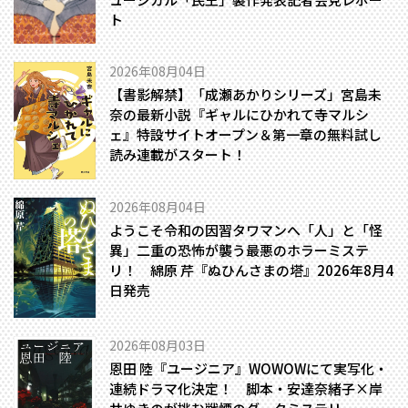
ト
2026年08月04日
【書影解禁】「成瀬あかりシリーズ」宮島未
奈の最新小説『ギャルにひかれて寺マルシ
ェ』特設サイトオープン＆第一章の無料試し
読み連載がスタート！
2026年08月04日
ようこそ令和の因習タワマンへ――「人」と「怪
異」二重の恐怖が襲う最悪のホラーミステ
リ！ 綿原 芹『ぬひんさまの塔』2026年8月4
日発売
2026年08月03日
恩田 陸『ユージニア』WOWOWにて実写化・
連続ドラマ化決定！ 脚本・安達奈緒子×岸