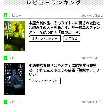
レビューランキング
1
レビュー
2017年07月28日
本屋大賞作品、そのタイトルに隠された謎と
は――読み手の人生を動かす、唯一無二のファン
タジーを読み解く『鹿の王 ４』
ＳＦ・ファンタジー
文芸作品
2
レビュー
2017年10月17日
小惑星探査機「はやぶさ」に結実する技術
と、それを支える良心の系譜『銀翼のアルチ
ザン』
ノンフィクション系
3
レビュー
2018年01月19日