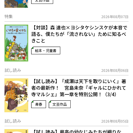
特集
2026年08月07日
【対談】森 達也×ヨシタケシンスケが本音で
語る、僕たちが「流されない」ために知るべ
きこと
絵本・児童書
試し読み
2026年08月06日
【試し読み】『成瀬は天下を取りにいく』著
者の最新作！ 宮島未奈『ギャルにひかれて
寺マルシェ』第一章を特別公開！（3/4）
青春
文芸作品
試し読み
2026年08月05日
【試し読み】最高の幼なじみたちが織りな