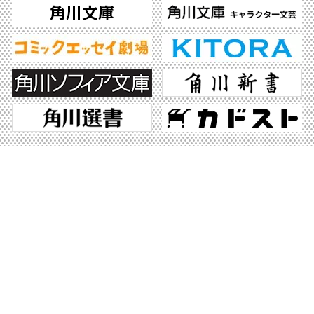
ABJマークは、この電子書店・電子書籍配信サービスが、著作権者からコンテンツ使
用許諾を得た正規版配信サービスであることを示す登録商標（登録番号 第6091713
号）です。ABJマークの詳細、ABJマークを掲示しているサービスの一覧はこちら。
https://aebs.or.jp/
©2026 KADOKAWA All Rights Reserved.