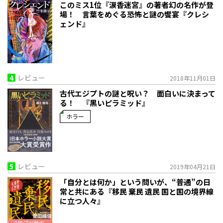
このミス1位『涙香迷宮』の著者幻の名作が登
場！ 言葉をめぐる恐怖と謎の饗宴『クレシ
ェンド』
4
レビュー
2018年11月01日
古代エジプトの謎と呪い？ 面白いに決まって
る！ 『黒いピラミッド』
ホラー
5
レビュー
2019年04月21日
「自分とは何か」という問いが、“普通”の日
常と共にある『移民 棄民 遺民 国と国の境界線
に立つ人々』