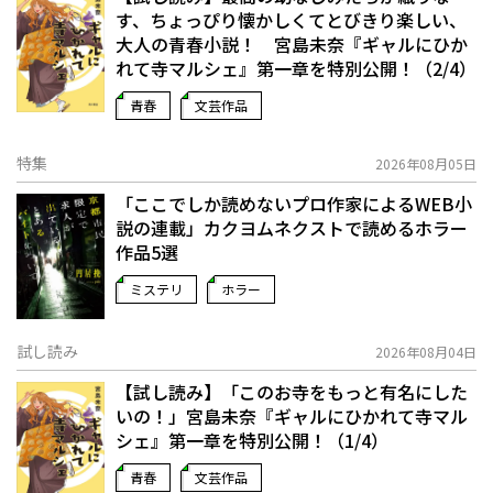
す、ちょっぴり懐かしくてとびきり楽しい、
大人の青春小説！ 宮島未奈『ギャルにひか
れて寺マルシェ』第一章を特別公開！（2/4）
青春
文芸作品
特集
2026年08月05日
「ここでしか読めないプロ作家によるWEB小
説の連載」――カクヨムネクストで読めるホラー
作品5選
ミステリ
ホラー
試し読み
2026年08月04日
【試し読み】「このお寺をもっと有名にした
いの！」宮島未奈『ギャルにひかれて寺マル
シェ』第一章を特別公開！（1/4）
青春
文芸作品