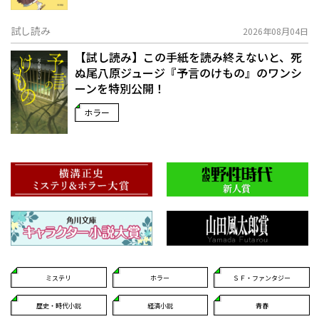
試し読み
2026年08月04日
【試し読み】この手紙を読み終えないと、死
ぬ――尾八原ジュージ『予言のけもの』のワンシ
ーンを特別公開！
ホラー
ミステリ
ホラー
ＳＦ・ファンタジー
歴史・時代小説
経済小説
青春