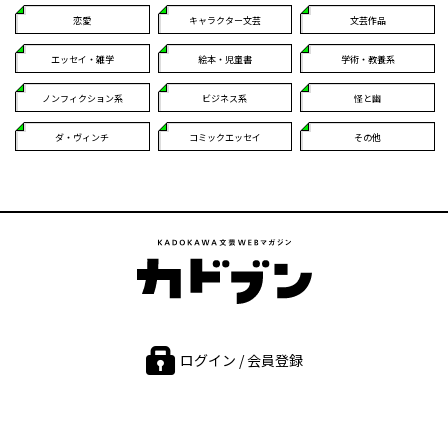
恋愛
キャラクター文芸
文芸作品
エッセイ・雑学
絵本・児童書
学術・教養系
ノンフィクション系
ビジネス系
怪と幽
ダ・ヴィンチ
コミックエッセイ
その他
ログイン / 会員登録