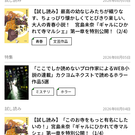
試し読み
2026年08月05日
【試し読み】最高の幼なじみたちが織りな
す、ちょっぴり懐かしくてとびきり楽しい、
大人の青春小説！ 宮島未奈『ギャルにひか
れて寺マルシェ』第一章を特別公開！（2/4）
青春
文芸作品
特集
2026年08月05日
「ここでしか読めないプロ作家によるWEB小
説の連載」――カクヨムネクストで読めるホラー
作品5選
ミステリ
ホラー
試し読み
2026年08月04日
【試し読み】「このお寺をもっと有名にした
いの！」宮島未奈『ギャルにひかれて寺マル
シェ』第一章を特別公開！（1/4）