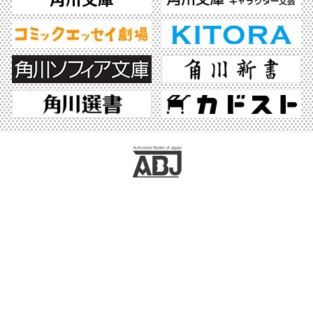
ABJマークは、この電子書店・電子書籍配信サービスが、著作権者からコンテンツ使
用許諾を得た正規版配信サービスであることを示す登録商標（登録番号 第6091713
号）です。ABJマークの詳細、ABJマークを掲示しているサービスの一覧はこちら。
https://aebs.or.jp/
©2026 KADOKAWA All Rights Reserved.