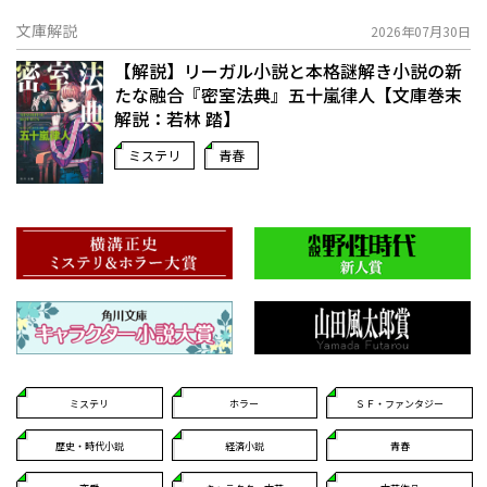
文庫解説
2026年07月30日
【解説】リーガル小説と本格謎解き小説の新
たな融合――『密室法典』五十嵐律人【文庫巻末
解説：若林 踏】
ミステリ
青春
ミステリ
ホラー
ＳＦ・ファンタジー
歴史・時代小説
経済小説
青春