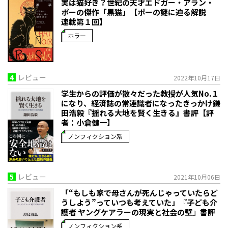
実は猫好き？世紀の天才エドガー・アラン・
ポーの傑作「黒猫」【ポーの謎に迫る解説
連載第１回】
ホラー
4
レビュー
2022年10月17日
学生からの評価が散々だった教授が人気No.１
になり、経済誌の常連識者になったきっかけ――鎌
田浩毅『揺れる大地を賢く生きる』書評【評
者：小倉健一】
ノンフィクション系
5
レビュー
2021年10月06日
「“もしも家で母さんが死んじゃっていたらど
うしよう”っていつも考えていた」――『子ども介
護者 ヤングケアラーの現実と社会の壁』書評
ノンフィクション系