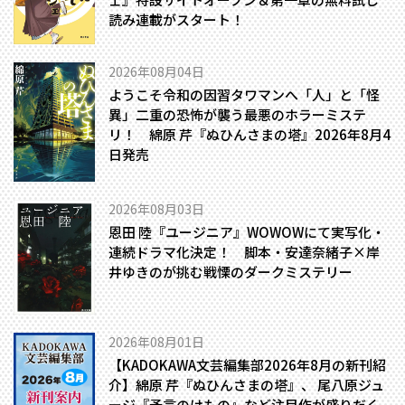
読み連載がスタート！
2026年08月04日
ようこそ令和の因習タワマンへ――「人」と「怪
異」二重の恐怖が襲う最悪のホラーミステ
リ！ 綿原 芹『ぬひんさまの塔』2026年8月4
日発売
2026年08月03日
恩田 陸『ユージニア』WOWOWにて実写化・
連続ドラマ化決定！ 脚本・安達奈緒子×岸
井ゆきのが挑む戦慄のダークミステリー
2026年08月01日
【KADOKAWA文芸編集部2026年8月の新刊紹
介】綿原 芹『ぬひんさまの塔』、 尾八原ジュ
ージ『予言のけもの』など注目作が盛りだく