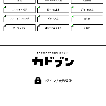
恋愛
キャラクター文芸
文芸作品
エッセイ・雑学
絵本・児童書
学術・教養系
ノンフィクション系
ビジネス系
怪と幽
ダ・ヴィンチ
コミックエッセイ
その他
ログイン / 会員登録