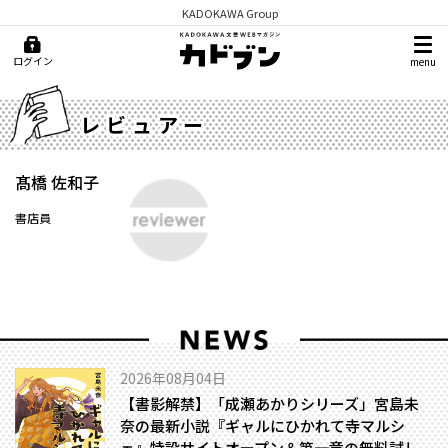
KADOKAWA Group
ログイン
menu
レビュアー
髙橋 佐和子
書店員
2026年08月04日
【書影解禁】「成瀬あかりシリーズ」宮島未
奈の最新小説『ギャルにひかれて寺マルシ
ェ』特設サイトオープン＆第一章の無料試し