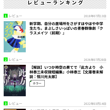
レビューランキング
1
レビュー
2018年07月13日
新学期、自分の居場所をさがすほやほや中学
生たち。まぶしさいっぱいの青春群像劇『ク
ラスメイツ〈前期〉』
2
レビュー
2026年07月28日
【解説】いつか時空の果てで――『此方より 小
林泰三未収録短編集』小林泰三【文庫巻末解
説：恒川光太郎】
ホラー
3
レビュー
2022年03月14日