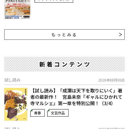
もっとみる
新着コンテンツ
試し読み
2026年08月06日
【試し読み】『成瀬は天下を取りにいく』著
者の最新作！ 宮島未奈『ギャルにひかれて
寺マルシェ』第一章を特別公開！（3/4）
青春
文芸作品