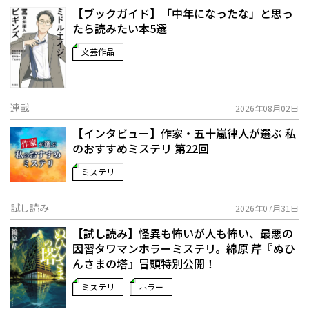
【ブックガイド】「中年になったな」と思っ
たら読みたい本5選
文芸作品
連載
2026年08月02日
【インタビュー】作家・五十嵐律人が選ぶ 私
のおすすめミステリ 第22回
ミステリ
試し読み
2026年07月31日
【試し読み】怪異も怖いが人も怖い、最悪の
因習タワマンホラーミステリ。綿原 芹『ぬひ
んさまの塔』冒頭特別公開！
ミステリ
ホラー