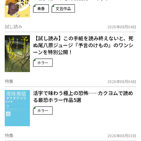
青春
文芸作品
試し読み
2026年08月04日
【試し読み】この手紙を読み終えないと、死
ぬ――尾八原ジュージ『予言のけもの』のワンシ
ーンを特別公開！
ホラー
特集
2026年08月04日
活字で味わう極上の恐怖……カクヨムで読め
る最恐ホラー作品5選
ホラー
特集
2026年08月03日