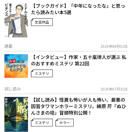
【ブックガイド】「中年になったな」と思っ
たら読みたい本5選
文芸作品
連載
2026年08月02日
【インタビュー】作家・五十嵐律人が選ぶ 私
のおすすめミステリ 第22回
ミステリ
試し読み
2026年07月31日
【試し読み】怪異も怖いが人も怖い、最悪の
因習タワマンホラーミステリ。綿原 芹『ぬひ
んさまの塔』冒頭特別公開！
ミステリ
ホラー