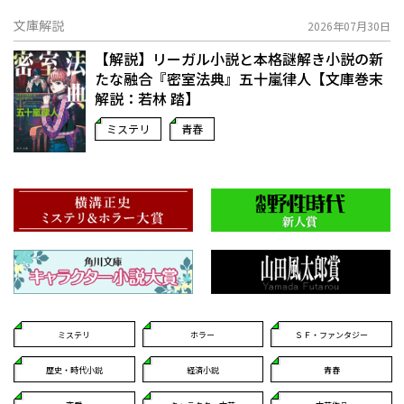
文庫解説
2026年07月30日
【解説】リーガル小説と本格謎解き小説の新
たな融合――『密室法典』五十嵐律人【文庫巻末
解説：若林 踏】
ミステリ
青春
ミステリ
ホラー
ＳＦ・ファンタジー
歴史・時代小説
経済小説
青春