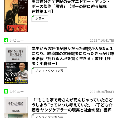
実は猫好き？世紀の天才エドガー・アラン・
ポーの傑作「黒猫」【ポーの謎に迫る解説
連載第１回】
ホラー
4
レビュー
2022年10月17日
学生からの評価が散々だった教授が人気No.１
になり、経済誌の常連識者になったきっかけ――鎌
田浩毅『揺れる大地を賢く生きる』書評【評
者：小倉健一】
ノンフィクション系
5
レビュー
2021年10月06日
「“もしも家で母さんが死んじゃっていたらど
うしよう”っていつも考えていた」――『子ども介
護者 ヤングケアラーの現実と社会の壁』書評
ノンフィクション系