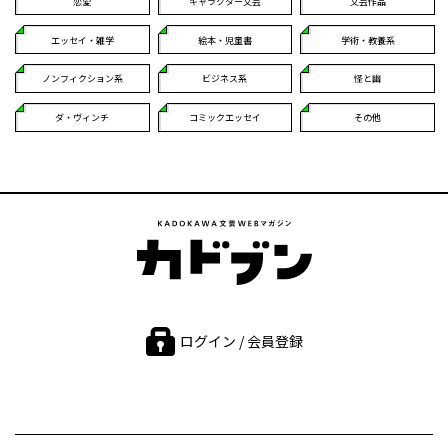
恋愛
キャラクター文芸
文芸作品
エッセイ・雑学
絵本・児童書
学術・教養系
ノンフィクション系
ビジネス系
怪と幽
ダ・ヴィンチ
コミックエッセイ
その他
ログイン / 会員登録