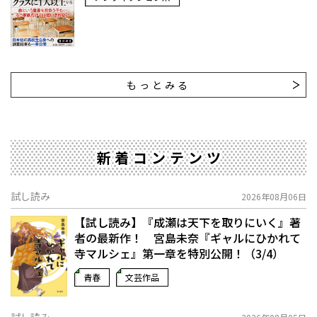
もっとみる
新着コンテンツ
試し読み
2026年08月06日
【試し読み】『成瀬は天下を取りにいく』著
者の最新作！ 宮島未奈『ギャルにひかれて
寺マルシェ』第一章を特別公開！（3/4）
青春
文芸作品