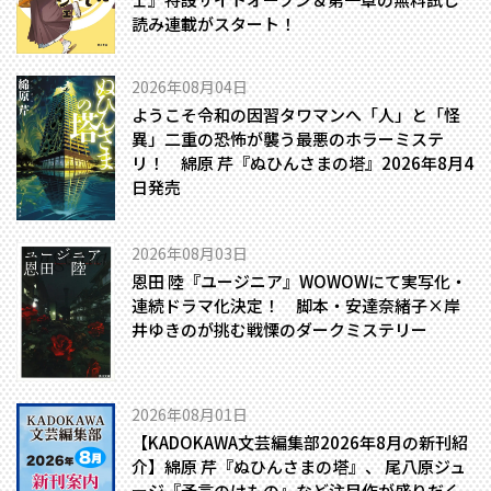
読み連載がスタート！
2026年08月04日
ようこそ令和の因習タワマンへ――「人」と「怪
異」二重の恐怖が襲う最悪のホラーミステ
リ！ 綿原 芹『ぬひんさまの塔』2026年8月4
日発売
2026年08月03日
恩田 陸『ユージニア』WOWOWにて実写化・
連続ドラマ化決定！ 脚本・安達奈緒子×岸
井ゆきのが挑む戦慄のダークミステリー
2026年08月01日
【KADOKAWA文芸編集部2026年8月の新刊紹
介】綿原 芹『ぬひんさまの塔』、 尾八原ジュ
ージ『予言のけもの』など注目作が盛りだく