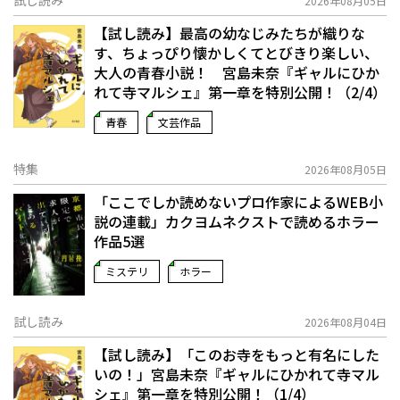
試し読み
2026年08月05日
【試し読み】最高の幼なじみたちが織りな
す、ちょっぴり懐かしくてとびきり楽しい、
大人の青春小説！ 宮島未奈『ギャルにひか
れて寺マルシェ』第一章を特別公開！（2/4）
青春
文芸作品
特集
2026年08月05日
「ここでしか読めないプロ作家によるWEB小
説の連載」――カクヨムネクストで読めるホラー
作品5選
ミステリ
ホラー
試し読み
2026年08月04日
【試し読み】「このお寺をもっと有名にした
いの！」宮島未奈『ギャルにひかれて寺マル
シェ』第一章を特別公開！（1/4）