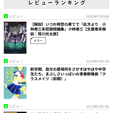
レビューランキング
1
レビュー
2026年07月28日
【解説】いつか時空の果てで――『此方より 小
林泰三未収録短編集』小林泰三【文庫巻末解
説：恒川光太郎】
ホラー
2
レビュー
2018年07月13日
新学期、自分の居場所をさがすほやほや中学
生たち。まぶしさいっぱいの青春群像劇『ク
ラスメイツ〈前期〉』
3
レビュー
2022年03月14日