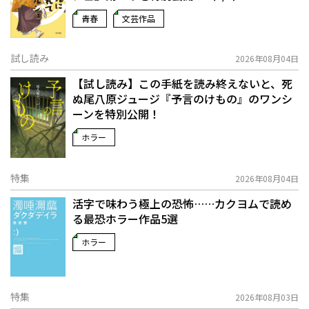
青春
文芸作品
試し読み
2026年08月04日
【試し読み】この手紙を読み終えないと、死
ぬ――尾八原ジュージ『予言のけもの』のワンシ
ーンを特別公開！
ホラー
特集
2026年08月04日
活字で味わう極上の恐怖……カクヨムで読め
る最恐ホラー作品5選
ホラー
特集
2026年08月03日