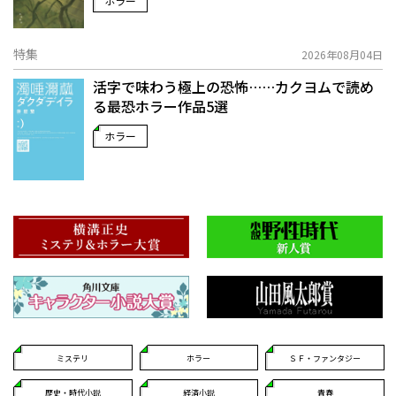
ホラー
特集
2026年08月04日
活字で味わう極上の恐怖……カクヨムで読め
る最恐ホラー作品5選
ホラー
ミステリ
ホラー
ＳＦ・ファンタジー
歴史・時代小説
経済小説
青春