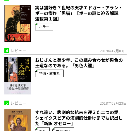
実は猫好き？世紀の天才エドガー・アラン・
ポーの傑作「黒猫」【ポーの謎に迫る解説
連載第１回】
ホラー
4
レビュー
2019年12月03日
おじさんと美少年、この組み合わせが男色の
王道なのである。『男色大鑑』
学術・教養系
5
レビュー
2018年08月23日
すれ違い、悲劇的な結末を迎えた二つの愛。
シェイクスピアの演劇的仕掛けまでも訳出し
た『新訳 オセロー』