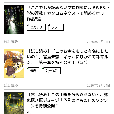
「ここでしか読めないプロ作家によるWEB小
説の連載」――カクヨムネクストで読めるホラー
作品5選
ミステリ
ホラー
試し読み
2026年08月04日
【試し読み】「このお寺をもっと有名にした
いの！」宮島未奈『ギャルにひかれて寺マル
シェ』第一章を特別公開！（1/4）
青春
文芸作品
試し読み
2026年08月04日
【試し読み】この手紙を読み終えないと、死
ぬ――尾八原ジュージ『予言のけもの』のワンシ
ーンを特別公開！