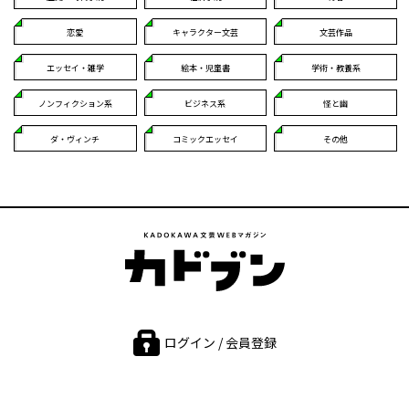
恋愛
キャラクター文芸
文芸作品
エッセイ・雑学
絵本・児童書
学術・教養系
ノンフィクション系
ビジネス系
怪と幽
ダ・ヴィンチ
コミックエッセイ
その他
ログイン / 会員登録