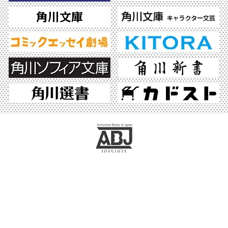
ABJマークは、この電子書店・電子書籍配信サービスが、著作権者からコンテンツ使
用許諾を得た正規版配信サービスであることを示す登録商標（登録番号 第6091713
号）です。ABJマークの詳細、ABJマークを掲示しているサービスの一覧はこちら。
https://aebs.or.jp/
©2026 KADOKAWA All Rights Reserved.