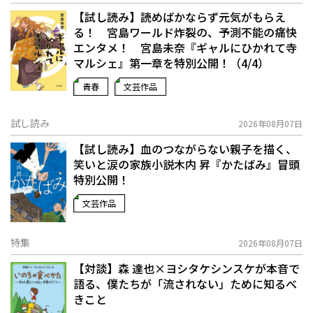
【試し読み】読めばかならず元気がもらえ
る！ 宮島ワールド炸裂の、予測不能の痛快
エンタメ！ 宮島未奈『ギャルにひかれて寺
マルシェ』第一章を特別公開！（4/4）
青春
文芸作品
試し読み
2026年08月07日
【試し読み】血のつながらない親子を描く、
笑いと涙の家族小説――木内 昇『かたばみ』冒頭
特別公開！
文芸作品
特集
2026年08月07日
【対談】森 達也×ヨシタケシンスケが本音で
語る、僕たちが「流されない」ために知るべ
きこと