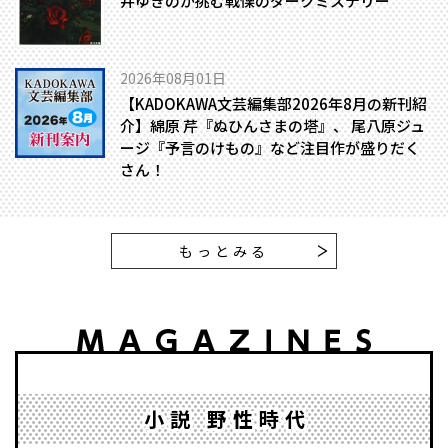
井ゆきのが挑む戦慄のダークミステリー
2026年08月01日
【KADOKAWA文芸編集部2026年8月の新刊紹
介】綿原 芹『ぬひんさまの塔』、 尾八原ジュ
ージ『予言のけもの』など注目作が盛りだく
さん！
もっとみる
小説 野性時代