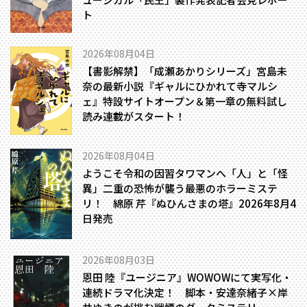
ト
2026年08月04日
【書影解禁】「成瀬あかりシリーズ」宮島未
奈の最新小説『ギャルにひかれて寺マルシ
ェ』特設サイトオープン＆第一章の無料試し
読み連載がスタート！
2026年08月04日
ようこそ令和の因習タワマンへ――「人」と「怪
異」二重の恐怖が襲う最悪のホラーミステ
リ！ 綿原 芹『ぬひんさまの塔』2026年8月4
日発売
2026年08月03日
恩田 陸『ユージニア』WOWOWにて実写化・
連続ドラマ化決定！ 脚本・安達奈緒子×岸