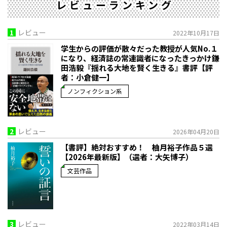
レビューランキング
1
レビュー
2022年10月17日
学生からの評価が散々だった教授が人気No.１
になり、経済誌の常連識者になったきっかけ――鎌
田浩毅『揺れる大地を賢く生きる』書評【評
者：小倉健一】
ノンフィクション系
2
レビュー
2026年04月20日
【書評】絶対おすすめ！ 柚月裕子作品５選
【2026年最新版】（選者：大矢博子）
文芸作品
3
レビュー
2022年03月14日