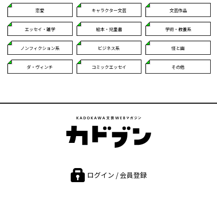
恋愛
キャラクター文芸
文芸作品
エッセイ・雑学
絵本・児童書
学術・教養系
ノンフィクション系
ビジネス系
怪と幽
ダ・ヴィンチ
コミックエッセイ
その他
ログイン / 会員登録