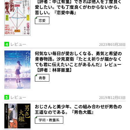
【評者：中江有里】できれば他人を丁度良く
愛したい。でも丁度良くがわからないから、
苦しい。『恋愛中毒』
恋愛
4
レビュー
2023年03月28日
何気ない毎日が愛おしくなる、勇気と希望の
青春物語。――汐見夏衛『たとえ祈りが届かなく
ても君に伝えたいことがあるんだ』レビュー
【評者：林芽亜里】
青春
5
レビュー
2019年12月03日
おじさんと美少年、この組み合わせが男色の
王道なのである。『男色大鑑』
学術・教養系