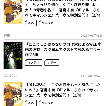
す、ちょっぴり懐かしくてとびきり楽しい、
大人の青春小説！ 宮島未奈『ギャルにひか
れて寺マルシェ』第一章を特別公開！（2/4）
青春
文芸作品
特集
2026年08月05日
「ここでしか読めないプロ作家によるWEB小
説の連載」――カクヨムネクストで読めるホラー
作品5選
ミステリ
ホラー
試し読み
2026年08月04日
【試し読み】「このお寺をもっと有名にした
いの！」宮島未奈『ギャルにひかれて寺マル
シェ』第一章を特別公開！（1/4）
青春
文芸作品