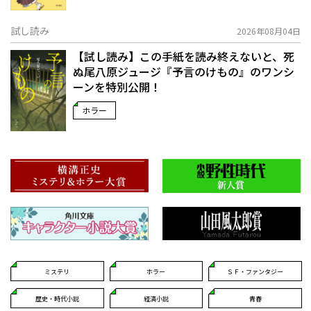
試し読み
2026年08月04日
【試し読み】この手紙を読み終えないと、死
ぬ――尾八原ジュージ『予言のけもの』のワンシ
ーンを特別公開！
ホラー
ミステリ
ホラー
ＳＦ・ファンタジー
歴史・時代小説
経済小説
青春