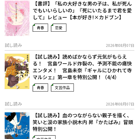
【書評】「私の大好きな男の子は、私が死ん
でもいいらしいの」――『死にいたるまで君を愛
して』レビュー【本が好き!×カドブン】
青春
恋愛
試し読み
2026年08月07日
【試し読み】読めばかならず元気がもらえ
る！ 宮島ワールド炸裂の、予測不能の痛快
エンタメ！ 宮島未奈『ギャルにひかれて寺
マルシェ』第一章を特別公開！（4/4）
青春
文芸作品
試し読み
2026年08月07日
【試し読み】血のつながらない親子を描く、
笑いと涙の家族小説――木内 昇『かたばみ』冒頭
特別公開！