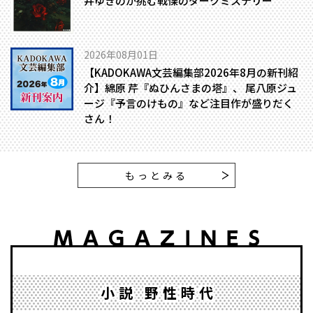
井ゆきのが挑む戦慄のダークミステリー
2026年08月01日
【KADOKAWA文芸編集部2026年8月の新刊紹
介】綿原 芹『ぬひんさまの塔』、 尾八原ジュ
ージ『予言のけもの』など注目作が盛りだく
さん！
もっとみる
小説 野性時代