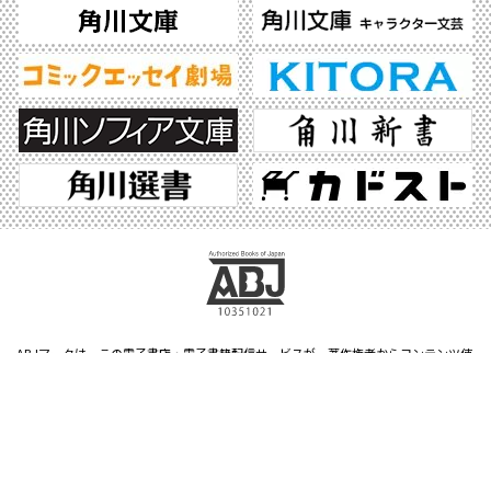
ABJマークは、この電子書店・電子書籍配信サービスが、著作権者からコンテンツ使
用許諾を得た正規版配信サービスであることを示す登録商標（登録番号 第6091713
号）です。ABJマークの詳細、ABJマークを掲示しているサービスの一覧はこちら。
https://aebs.or.jp/
©2026 KADOKAWA All Rights Reserved.