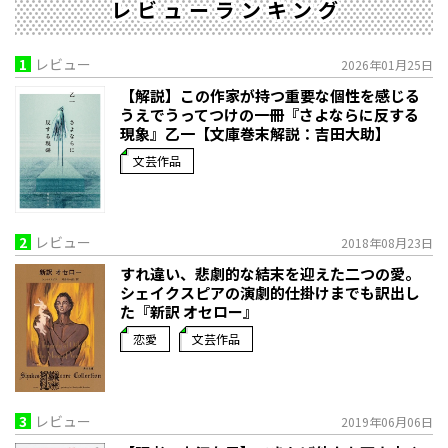
レビューランキング
1
レビュー
2026年01月25日
【解説】この作家が持つ重要な個性を感じる
うえでうってつけの一冊――『さよならに反する
現象』乙一【文庫巻末解説：吉田大助】
文芸作品
2
レビュー
2018年08月23日
すれ違い、悲劇的な結末を迎えた二つの愛。
シェイクスピアの演劇的仕掛けまでも訳出し
た『新訳 オセロー』
恋愛
文芸作品
3
レビュー
2019年06月06日