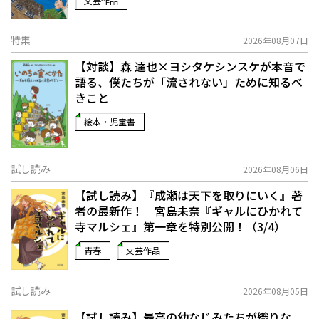
文芸作品
特集
2026年08月07日
【対談】森 達也×ヨシタケシンスケが本音で
語る、僕たちが「流されない」ために知るべ
きこと
絵本・児童書
試し読み
2026年08月06日
【試し読み】『成瀬は天下を取りにいく』著
者の最新作！ 宮島未奈『ギャルにひかれて
寺マルシェ』第一章を特別公開！（3/4）
青春
文芸作品
試し読み
2026年08月05日
【試し読み】最高の幼なじみたちが織りな