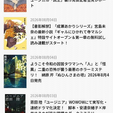
ト
2026年08月04日
【書影解禁】「成瀬あかりシリーズ」宮島未
奈の最新小説『ギャルにひかれて寺マルシ
ェ』特設サイトオープン＆第一章の無料試し
読み連載がスタート！
2026年08月04日
ようこそ令和の因習タワマンへ――「人」と「怪
異」二重の恐怖が襲う最悪のホラーミステ
リ！ 綿原 芹『ぬひんさまの塔』2026年8月4
日発売
2026年08月03日
恩田 陸『ユージニア』WOWOWにて実写化・
連続ドラマ化決定！ 脚本・安達奈緒子×岸