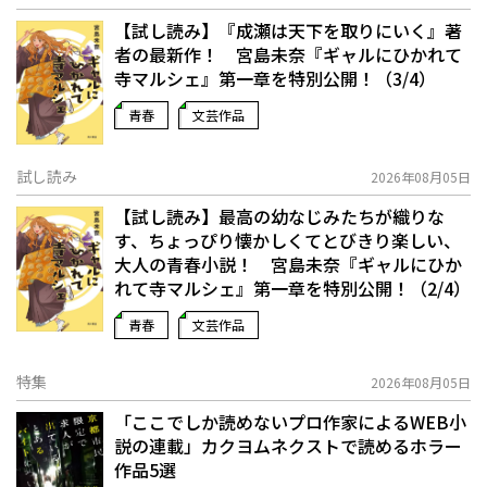
【試し読み】『成瀬は天下を取りにいく』著
者の最新作！ 宮島未奈『ギャルにひかれて
寺マルシェ』第一章を特別公開！（3/4）
青春
文芸作品
試し読み
2026年08月05日
【試し読み】最高の幼なじみたちが織りな
す、ちょっぴり懐かしくてとびきり楽しい、
大人の青春小説！ 宮島未奈『ギャルにひか
れて寺マルシェ』第一章を特別公開！（2/4）
青春
文芸作品
特集
2026年08月05日
「ここでしか読めないプロ作家によるWEB小
説の連載」――カクヨムネクストで読めるホラー
作品5選