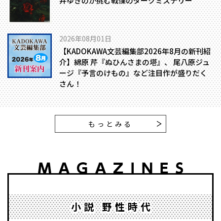
井ゆきのが挑む戦慄のダークミステリー
2026年08月01日
【KADOKAWA文芸編集部2026年8月の新刊紹
介】綿原 芹『ぬひんさまの塔』、 尾八原ジュ
ージ『予言のけもの』など注目作が盛りだく
さん！
もっとみる
小説 野性時代