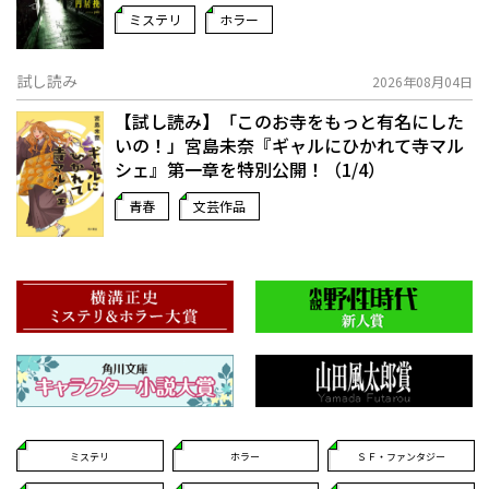
ミステリ
ホラー
試し読み
2026年08月04日
【試し読み】「このお寺をもっと有名にした
いの！」宮島未奈『ギャルにひかれて寺マル
シェ』第一章を特別公開！（1/4）
青春
文芸作品
ミステリ
ホラー
ＳＦ・ファンタジー