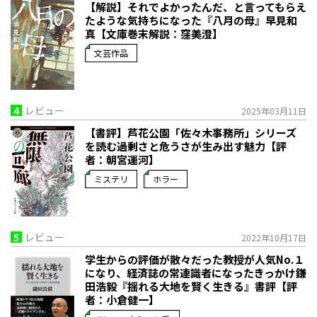
【解説】それでよかったんだ、と言ってもらえ
たような気持ちになった――『八月の母』早見和
真【文庫巻末解説：窪美澄】
文芸作品
4
レビュー
2025年03月11日
【書評】芦花公園「佐々木事務所」シリーズ
を読む――過剰さと危うさが生み出す魅力【評
者：朝宮運河】
ミステリ
ホラー
5
レビュー
2022年10月17日
学生からの評価が散々だった教授が人気No.１
になり、経済誌の常連識者になったきっかけ――鎌
田浩毅『揺れる大地を賢く生きる』書評【評
者：小倉健一】