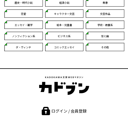
歴史・時代小説
経済小説
青春
恋愛
キャラクター文芸
文芸作品
エッセイ・雑学
絵本・児童書
学術・教養系
ノンフィクション系
ビジネス系
怪と幽
ダ・ヴィンチ
コミックエッセイ
その他
ログイン / 会員登録