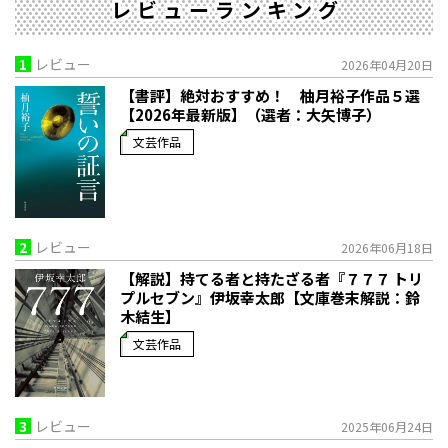
レビューランキング
1
レビュー
2026年04月20日
【書評】絶対おすすめ！ 柚月裕子作品５選
【2026年最新版】（選者：大矢博子）
文芸作品
2
レビュー
2026年06月18日
【解説】持てる者と持たざる者――『７７７ トリ
プルセブン』伊坂幸太郎【文庫巻末解説：鈴
木結生】
文芸作品
3
レビュー
2025年06月24日