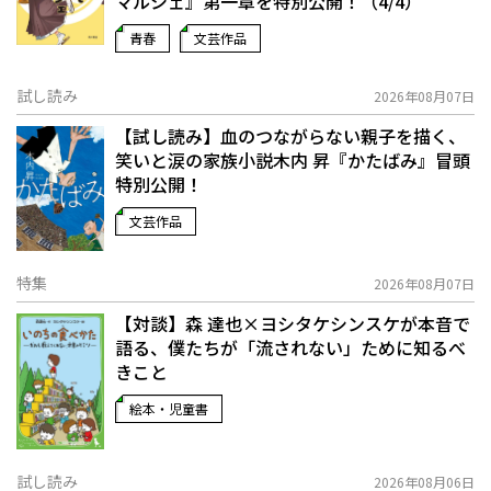
マルシェ』第一章を特別公開！（4/4）
青春
文芸作品
試し読み
2026年08月07日
【試し読み】血のつながらない親子を描く、
笑いと涙の家族小説――木内 昇『かたばみ』冒頭
特別公開！
文芸作品
特集
2026年08月07日
【対談】森 達也×ヨシタケシンスケが本音で
語る、僕たちが「流されない」ために知るべ
きこと
絵本・児童書
試し読み
2026年08月06日