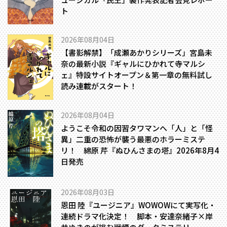
ト
2026年08月04日
【書影解禁】「成瀬あかりシリーズ」宮島未
奈の最新小説『ギャルにひかれて寺マルシ
ェ』特設サイトオープン＆第一章の無料試し
読み連載がスタート！
2026年08月04日
ようこそ令和の因習タワマンへ――「人」と「怪
異」二重の恐怖が襲う最悪のホラーミステ
リ！ 綿原 芹『ぬひんさまの塔』2026年8月4
日発売
2026年08月03日
恩田 陸『ユージニア』WOWOWにて実写化・
連続ドラマ化決定！ 脚本・安達奈緒子×岸