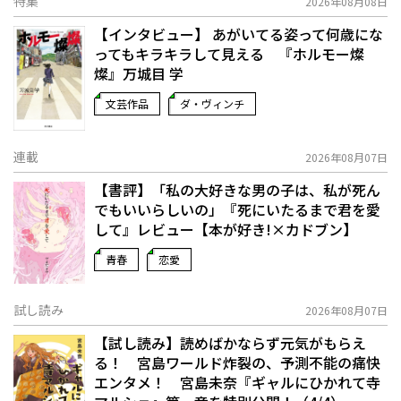
特集
2026年08月08日
【インタビュー】 あがいてる姿って何歳にな
ってもキラキラして見える 『ホルモー燦
燦』万城目 学
文芸作品
ダ・ヴィンチ
連載
2026年08月07日
【書評】「私の大好きな男の子は、私が死ん
でもいいらしいの」――『死にいたるまで君を愛
して』レビュー【本が好き!×カドブン】
青春
恋愛
試し読み
2026年08月07日
【試し読み】読めばかならず元気がもらえ
る！ 宮島ワールド炸裂の、予測不能の痛快
エンタメ！ 宮島未奈『ギャルにひかれて寺