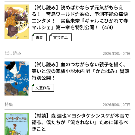
【試し読み】読めばかならず元気がもらえ
る！ 宮島ワールド炸裂の、予測不能の痛快
エンタメ！ 宮島未奈『ギャルにひかれて寺
マルシェ』第一章を特別公開！（4/4）
青春
文芸作品
試し読み
2026年08月07日
【試し読み】血のつながらない親子を描く、
笑いと涙の家族小説――木内 昇『かたばみ』冒頭
特別公開！
文芸作品
特集
2026年08月07日
【対談】森 達也×ヨシタケシンスケが本音で
語る、僕たちが「流されない」ために知るべ
きこと