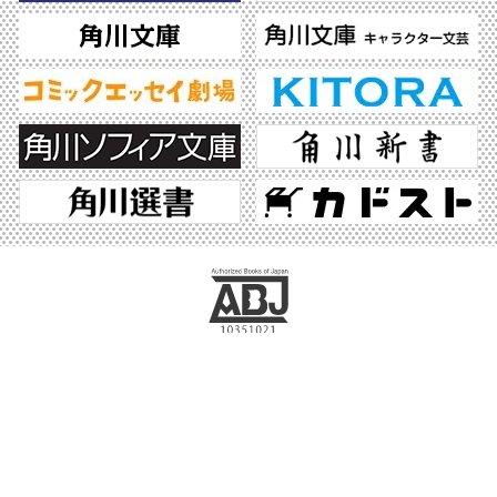
ABJマークは、この電子書店・電子書籍配信サービスが、著作権者からコンテンツ使
用許諾を得た正規版配信サービスであることを示す登録商標（登録番号 第6091713
号）です。ABJマークの詳細、ABJマークを掲示しているサービスの一覧はこちら。
https://aebs.or.jp/
©2026 KADOKAWA All Rights Reserved.