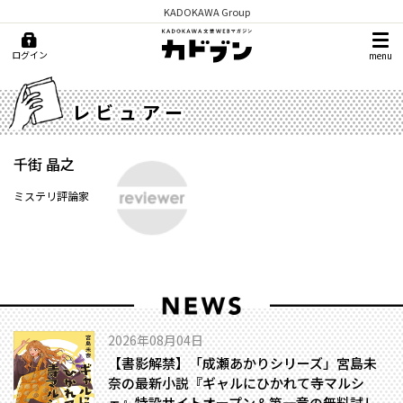
KADOKAWA Group
ログイン
menu
レビュアー
千街 晶之
ミステリ評論家
2026年08月04日
【書影解禁】「成瀬あかりシリーズ」宮島未
奈の最新小説『ギャルにひかれて寺マルシ
ェ』特設サイトオープン＆第一章の無料試し