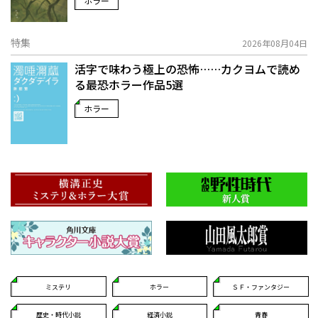
ホラー
特集
2026年08月04日
活字で味わう極上の恐怖……カクヨムで読め
る最恐ホラー作品5選
ホラー
ミステリ
ホラー
ＳＦ・ファンタジー
歴史・時代小説
経済小説
青春