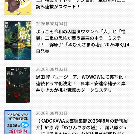
読み連載がスタート！
2026年08月04日
ようこそ令和の因習タワマンへ――「人」と「怪
異」二重の恐怖が襲う最悪のホラーミステ
リ！ 綿原 芹『ぬひんさまの塔』2026年8月4
日発売
2026年08月03日
恩田 陸『ユージニア』WOWOWにて実写化・
連続ドラマ化決定！ 脚本・安達奈緒子×岸
井ゆきのが挑む戦慄のダークミステリー
2026年08月01日
【KADOKAWA文芸編集部2026年8月の新刊紹
介】綿原 芹『ぬひんさまの塔』、 尾八原ジュ
ージ『予言のけもの』など注目作が盛りだく