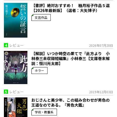
【書評】絶対おすすめ！ 柚月裕子作品５選
【2026年最新版】（選者：大矢博子）
文芸作品
4
レビュー
2026年07月28日
【解説】いつか時空の果てで――『此方より 小
林泰三未収録短編集』小林泰三【文庫巻末解
説：恒川光太郎】
ホラー
5
レビュー
2019年12月03日
おじさんと美少年、この組み合わせが男色の
王道なのである。『男色大鑑』
学術・教養系