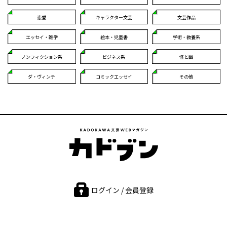
恋愛
キャラクター文芸
文芸作品
エッセイ・雑学
絵本・児童書
学術・教養系
ノンフィクション系
ビジネス系
怪と幽
ダ・ヴィンチ
コミックエッセイ
その他
ログイン / 会員登録