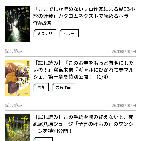
「ここでしか読めないプロ作家によるWEB小
説の連載」――カクヨムネクストで読めるホラー
作品5選
ミステリ
ホラー
試し読み
2026年08月04日
【試し読み】「このお寺をもっと有名にした
いの！」宮島未奈『ギャルにひかれて寺マル
シェ』第一章を特別公開！（1/4）
青春
文芸作品
試し読み
2026年08月04日
【試し読み】この手紙を読み終えないと、死
ぬ――尾八原ジュージ『予言のけもの』のワンシ
ーンを特別公開！