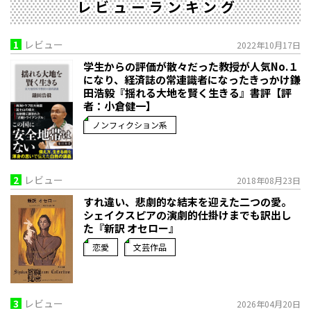
レビューランキング
1
レビュー
2022年10月17日
学生からの評価が散々だった教授が人気No.１
になり、経済誌の常連識者になったきっかけ――鎌
田浩毅『揺れる大地を賢く生きる』書評【評
者：小倉健一】
ノンフィクション系
2
レビュー
2018年08月23日
すれ違い、悲劇的な結末を迎えた二つの愛。
シェイクスピアの演劇的仕掛けまでも訳出し
た『新訳 オセロー』
恋愛
文芸作品
3
レビュー
2026年04月20日