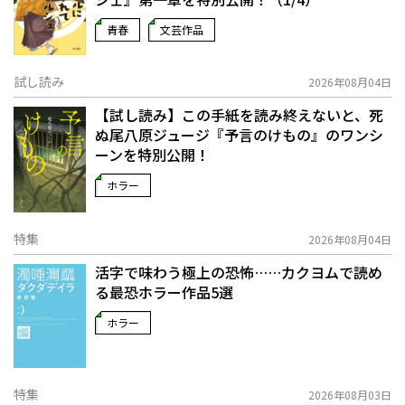
青春
文芸作品
試し読み
2026年08月04日
【試し読み】この手紙を読み終えないと、死
ぬ――尾八原ジュージ『予言のけもの』のワンシ
ーンを特別公開！
ホラー
特集
2026年08月04日
活字で味わう極上の恐怖……カクヨムで読め
る最恐ホラー作品5選
ホラー
特集
2026年08月03日