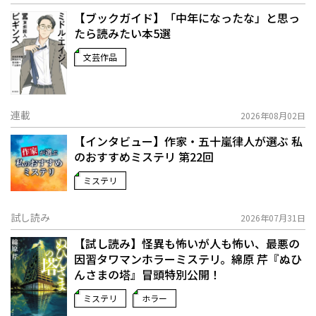
【ブックガイド】「中年になったな」と思っ
たら読みたい本5選
文芸作品
連載
2026年08月02日
【インタビュー】作家・五十嵐律人が選ぶ 私
のおすすめミステリ 第22回
ミステリ
試し読み
2026年07月31日
【試し読み】怪異も怖いが人も怖い、最悪の
因習タワマンホラーミステリ。綿原 芹『ぬひ
んさまの塔』冒頭特別公開！
ミステリ
ホラー