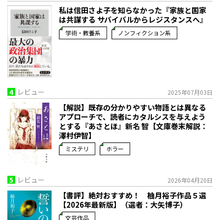
私は信田さよ子を知らなかった『家族と国家
は共謀する サバイバルからレジスタンスへ』
学術・教養系
ノンフィクション系
4
レビュー
2025年07月03日
【解説】既存の分かりやすい物語とは異なる
アプローチで、読者にカタルシスを与えよう
とする――『あさとほ』新名 智【文庫巻末解説：
澤村伊智】
ミステリ
ホラー
5
レビュー
2026年04月20日
【書評】絶対おすすめ！ 柚月裕子作品５選
【2026年最新版】（選者：大矢博子）
文芸作品