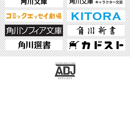
ABJマークは、この電子書店・電子書籍配信サービスが、著作権者からコンテンツ使
用許諾を得た正規版配信サービスであることを示す登録商標（登録番号 第6091713
号）です。ABJマークの詳細、ABJマークを掲示しているサービスの一覧はこちら。
https://aebs.or.jp/
©2026 KADOKAWA All Rights Reserved.