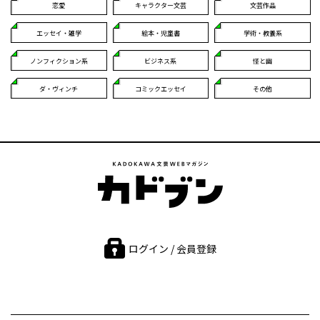
恋愛
キャラクター文芸
文芸作品
エッセイ・雑学
絵本・児童書
学術・教養系
ノンフィクション系
ビジネス系
怪と幽
ダ・ヴィンチ
コミックエッセイ
その他
ログイン / 会員登録