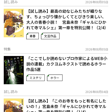
試し読み
2026年08月05日
【試し読み】最高の幼なじみたちが織りな
す、ちょっぴり懐かしくてとびきり楽しい、
大人の青春小説！ 宮島未奈『ギャルにひか
れて寺マルシェ』第一章を特別公開！（2/4）
青春
文芸作品
特集
2026年08月05日
「ここでしか読めないプロ作家によるWEB小
説の連載」――カクヨムネクストで読めるホラー
作品5選
ミステリ
ホラー
試し読み
2026年08月04日
【試し読み】「このお寺をもっと有名にした
いの！」宮島未奈『ギャルにひかれて寺マル
シェ』第一章を特別公開！（1/4）