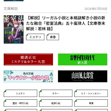
文庫解説
2026年07月30日
【解説】リーガル小説と本格謎解き小説の新
たな融合――『密室法典』五十嵐律人【文庫巻末
解説：若林 踏】
ミステリ
青春
ミステリ
ホラー
ＳＦ・ファンタジー
歴史・時代小説
経済小説
青春