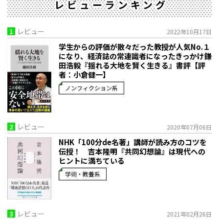
レビューランキング
1
レビュー
2022年10月17日
学生からの評価が散々だった教授が人気No.１
になり、経済誌の常連識者になったきっかけ――鎌
田浩毅『揺れる大地を賢く生きる』書評【評
者：小倉健一】
ノンフィクション系
2
レビュー
2020年07月06日
NHK「100分de名著」講師が読み方のコツを
伝授！ 吉本隆明『共同幻想論』は現代への
ヒントに満ちている
学術・教養系
3
レビュー
2021年02月26日