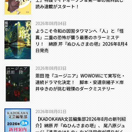
読み連載がスタート！
2026年08月04日
ようこそ令和の因習タワマンへ――「人」と「怪
異」二重の恐怖が襲う最悪のホラーミステ
リ！ 綿原 芹『ぬひんさまの塔』2026年8月4
日発売
2026年08月03日
恩田 陸『ユージニア』WOWOWにて実写化・
連続ドラマ化決定！ 脚本・安達奈緒子×岸
井ゆきのが挑む戦慄のダークミステリー
2026年08月01日
【KADOKAWA文芸編集部2026年8月の新刊紹
介】綿原 芹『ぬひんさまの塔』、 尾八原ジュ
ージ『予言のけもの』など注目作が盛りだく