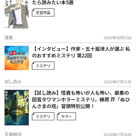
たら読みたい本5選
文芸作品
連載
2026年08月02日
【インタビュー】作家・五十嵐律人が選ぶ 私
のおすすめミステリ 第22回
ミステリ
試し読み
2026年07月31日
【試し読み】怪異も怖いが人も怖い、最悪の
因習タワマンホラーミステリ。綿原 芹『ぬひ
んさまの塔』冒頭特別公開！
ミステリ
ホラー
文庫解説
2026年07月30日