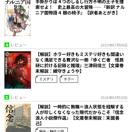
手掛かりは４つのしるし――行方不明の王子を捜
索せよ！ 史上最高の大冒険——『新訳 ナル
ニア国物語４ 銀の椅子』【訳者あとがき】
4
レビュー
2025年07月06日
【解説】ホラー好きもミステリ好きも間違い
なく満足できる贅沢な一冊――『歩く亡者 怪民
研に於ける記録と推理』三津田信三【文庫巻
末解説：織守きょうや】
ミステリ
ホラー
5
レビュー
2026年03月20日
【解説】一時的に無職＝浪人状態を経験する
人が珍しくなくなった現代だからこそ――『信念
浪人小説傑作選』【文庫巻末解説：末國善
己】
歴史・時代小説