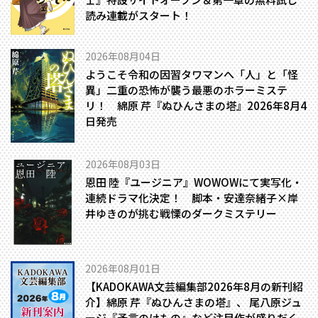
読み連載がスタート！
2026年08月04日
ようこそ令和の因習タワマンへ――「人」と「怪
異」二重の恐怖が襲う最悪のホラーミステ
リ！ 綿原 芹『ぬひんさまの塔』2026年8月4
日発売
2026年08月03日
恩田 陸『ユージニア』WOWOWにて実写化・
連続ドラマ化決定！ 脚本・安達奈緒子×岸
井ゆきのが挑む戦慄のダークミステリー
2026年08月01日
【KADOKAWA文芸編集部2026年8月の新刊紹
介】綿原 芹『ぬひんさまの塔』、 尾八原ジュ
ージ『予言のけもの』など注目作が盛りだく