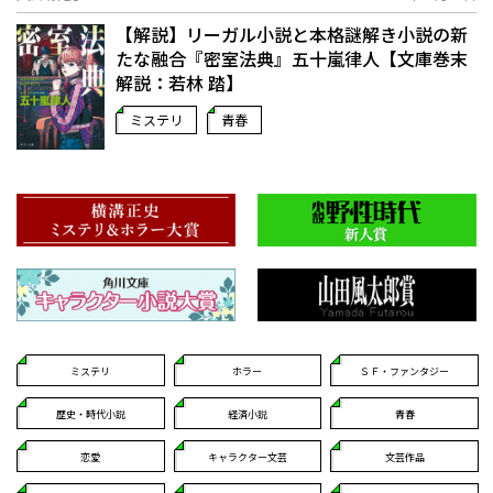
【解説】リーガル小説と本格謎解き小説の新
たな融合――『密室法典』五十嵐律人【文庫巻末
解説：若林 踏】
ミステリ
青春
ミステリ
ホラー
ＳＦ・ファンタジー
歴史・時代小説
経済小説
青春
恋愛
キャラクター文芸
文芸作品