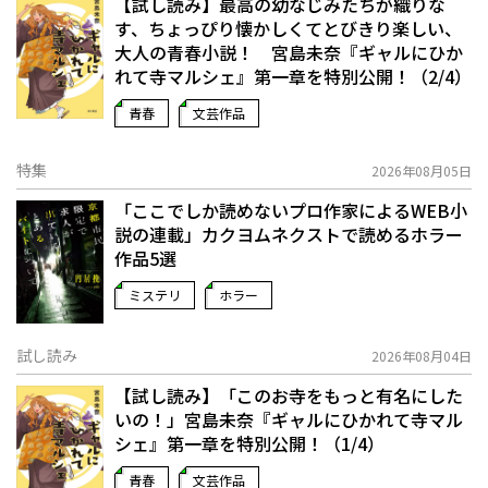
【試し読み】最高の幼なじみたちが織りな
す、ちょっぴり懐かしくてとびきり楽しい、
大人の青春小説！ 宮島未奈『ギャルにひか
れて寺マルシェ』第一章を特別公開！（2/4）
青春
文芸作品
特集
2026年08月05日
「ここでしか読めないプロ作家によるWEB小
説の連載」――カクヨムネクストで読めるホラー
作品5選
ミステリ
ホラー
試し読み
2026年08月04日
【試し読み】「このお寺をもっと有名にした
いの！」宮島未奈『ギャルにひかれて寺マル
シェ』第一章を特別公開！（1/4）
青春
文芸作品